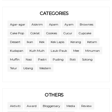
CATEGORIES
Agar-agar
Aiskrim
Apam
Ayam
Brownies
Cake Pop
Coklat
Cookies
Cucur
Cupcake
Dessert
Ikan
Kek
Kek Lapis
Kerang
Ketam
Kudapan
Kuih Muih
Lauk-Pauk
Mee
Minuman
Muffin
Nasi
Pastri
Puding
Roti
Sotong
Telur
Udang
Western
OTHERS
Aktiviti
Award
Bloggersary
Media
Review