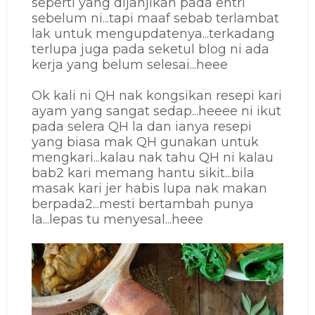
seperti yang dijanjikan pada entri
sebelum ni...tapi maaf sebab terlambat
lak untuk mengupdatenya...terkadang
terlupa juga pada seketul blog ni ada
kerja yang belum selesai...heee
Ok kali ni QH nak kongsikan resepi kari
ayam yang sangat sedap...heeee ni ikut
pada selera QH la dan ianya resepi
yang biasa mak QH gunakan untuk
mengkari...kalau nak tahu QH ni kalau
bab2 kari memang hantu sikit...bila
masak kari jer habis lupa nak makan
berpada2...mesti bertambah punya
la...lepas tu menyesal...heee