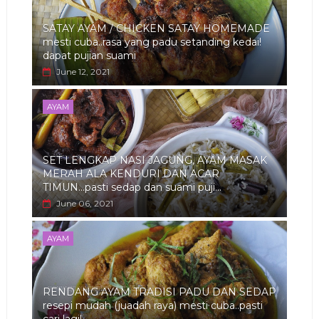
SATAY AYAM / CHICKEN SATAY HOMEMADE
mesti cuba..rasa yang padu setanding kedai!
dapat pujian suami
June 12, 2021
AYAM
SET LENGKAP NASI JAGUNG, AYAM MASAK
MERAH ALA KENDURI DAN ACAR
TIMUN...pasti sedap dan suami puji...
June 06, 2021
AYAM
RENDANG AYAM TRADISI PADU DAN SEDAP
resepi mudah (juadah raya) mesti cuba..pasti