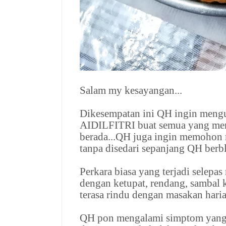
Salam my kesayangan...
Dikesempatan ini QH ingin m
AIDILFITRI buat semua yang men
berada...QH juga ingin memohon m
tanpa disedari sepanjang QH berbl
Perkara biasa yang terjadi selepas
dengan ketupat, rendang, sambal k
terasa rindu dengan masakan haria
QH pon mengalami simptom yang 