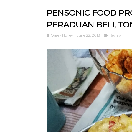
PENSONIC FOOD PRO
PERADUAN BELI, T
Qasey Honey
June 22, 2018
Review