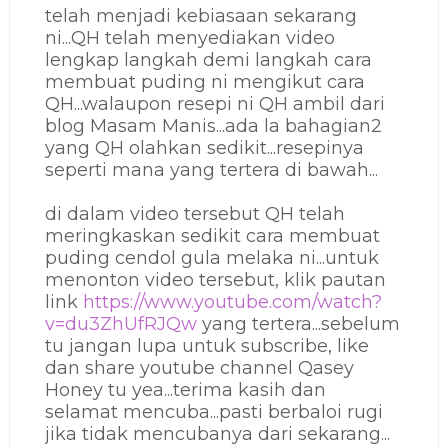
telah menjadi kebiasaan sekarang
ni...QH telah menyediakan video
lengkap langkah demi langkah cara
membuat puding ni mengikut cara
QH...walaupon resepi ni QH ambil dari
blog Masam Manis...ada la bahagian2
yang QH olahkan sedikit...resepinya
seperti mana yang tertera di bawah...
di dalam video tersebut QH telah
meringkaskan sedikit cara membuat
puding cendol gula melaka ni...untuk
menonton video tersebut, klik pautan
link
https://www.youtube.com/watch?
v=du3ZhUfRJQw
yang tertera...sebelum
tu jangan lupa untuk subscribe, like
dan share youtube channel Qasey
Honey tu yea...terima kasih dan
selamat mencuba...pasti berbaloi rugi
jika tidak mencubanya dari sekarang...