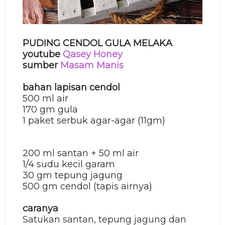
PUDING CENDOL GULA MELAKA
youtube
Qasey Honey
sumber
Masam Manis
bahan lapisan cendol
500 ml air
170 gm gula
1 paket serbuk agar-agar (11gm)
200 ml santan + 50 ml air
1/4 sudu kecil garam
30 gm tepung jagung
500 gm cendol (tapis airnya)
caranya
Satukan santan, tepung jagung dan