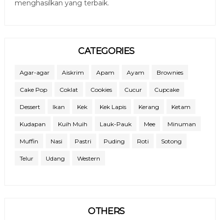
menghasilkan yang terbaik.
CATEGORIES
Agar-agar
Aiskrim
Apam
Ayam
Brownies
Cake Pop
Coklat
Cookies
Cucur
Cupcake
Dessert
Ikan
Kek
Kek Lapis
Kerang
Ketam
Kudapan
Kuih Muih
Lauk-Pauk
Mee
Minuman
Muffin
Nasi
Pastri
Puding
Roti
Sotong
Telur
Udang
Western
OTHERS