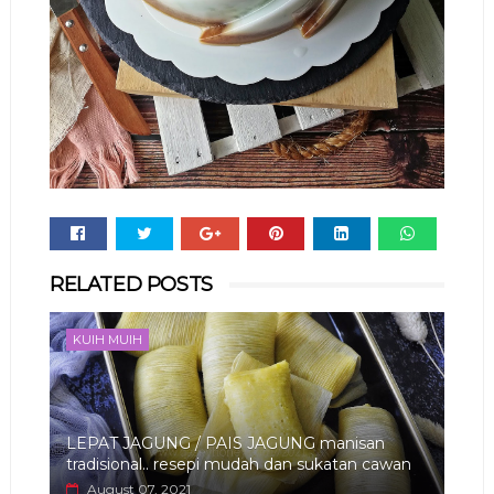
Whats
RELATED POSTS
app
KUIH MUIH
LEPAT JAGUNG / PAIS JAGUNG manisan
tradisional.. resepi mudah dan sukatan cawan
August 07, 2021