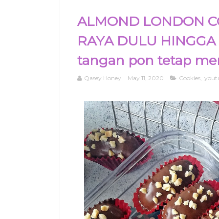
ALMOND LONDON COO
RAYA DULU HINGGA KIN
tangan pon tetap menj
Qasey Honey
May 11, 2020
Cookies
,
yout