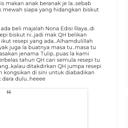
 makan anak beranak je la...sebab
ak mewah siapa yang hidangkan biskut
da beli majalah Nona Edisi Raya...di
pi biskut ni...jadi mak QH belikan
ikut resepi yang ada...Alhamdulillah
ak juga la buatnya masa tu...masa tu
asakan jenama Tulip...puas la kami
erbelas tahun QH cari semula resepi tu
ng...kalau ditakdirkan QH jumpa resepi
n kongsikan di sini untuk diabadikan
dara dulu...heeee