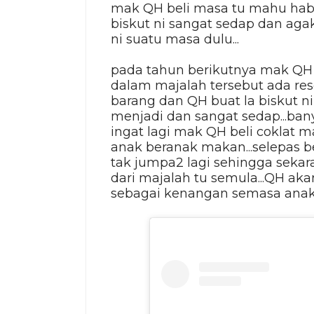
mak QH beli masa tu mahu habis
biskut ni sangat sedap dan ag
ni suatu masa dulu...
pada tahun berikutnya mak QH a
dalam majalah tersebut ada rese
barang dan QH buat la biskut ni 
menjadi dan sangat sedap...bany
ingat lagi mak QH beli coklat m
anak beranak makan...selepas b
tak jumpa2 lagi sehingga sekara
dari majalah tu semula...QH aka
sebagai kenangan semasa anak 