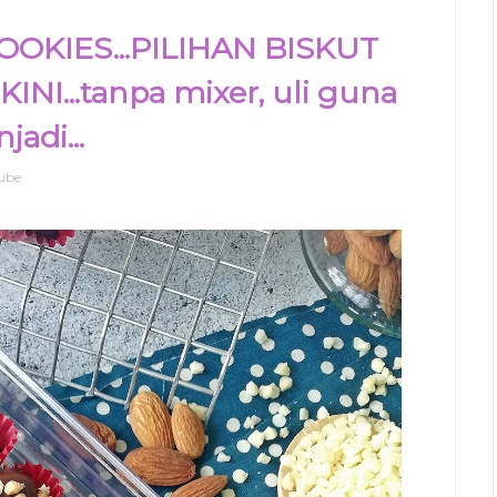
KIES...PILIHAN BISKUT
I...tanpa mixer, uli guna
adi...
ube