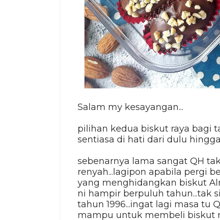
Salam my kesayangan...
pilihan kedua biskut raya bagi 
sentiasa di hati dari dulu hingga k
sebenarnya lama sangat QH tak 
renyah...lagipon apabila pergi b
yang menghidangkan biskut Al
ni hampir berpuluh tahun...tak s
tahun 1996...ingat lagi masa t
mampu untuk membeli biskut ni.