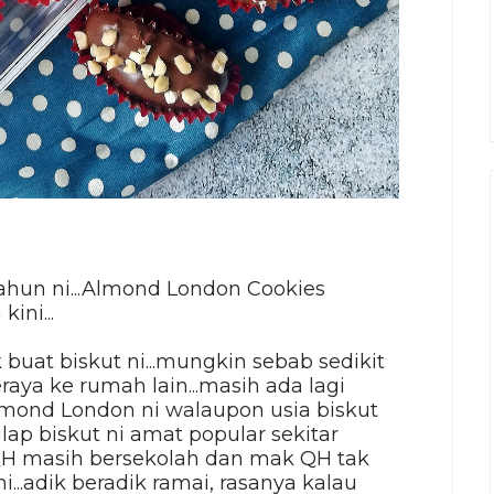
tahun ni...Almond London Cookies
ini...
buat biskut ni...mungkin sebab sedikit
eraya ke rumah lain...masih ada lagi
mond London ni walaupon usia biskut
ilap biskut ni amat popular sekitar
u QH masih bersekolah dan mak QH tak
..adik beradik ramai, rasanya kalau