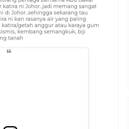
 seorang peniaga bernama Abu Bakar
katira ni Johor...jadi memang sangat
ni di Johor...sehingga sekarang tau
ira ni kan
rasanya air yang paling
 katira/getah anggur atau karaya gum
 kismis, kembang semangkuk, biji
ang tanah