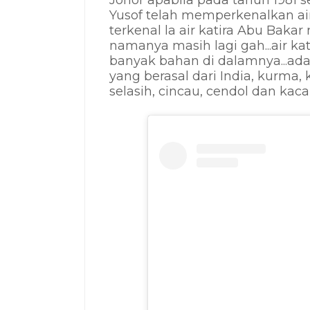
Johor apabila pada tahun 1981
Yusof telah memperkenalkan air 
terkenal la air katira Abu Bakar 
namanya masih lagi gah...air kat
banyak bahan di dalamnya...ada
yang berasal dari India, kurma,
selasih, cincau, cendol dan kac