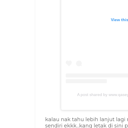
View thi
A post shared by www.qas
kalau nak tahu lebih lanjut lagi
sendiri ekkk...kang letak di sini 