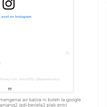
s post on Instagram
eyhoney.com -since2011 (@qaseyhoney)
 mengenai air katira ni boleh la google
panjang2 jadi berjela2 plak entri