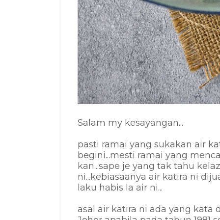
S
alam my kesayangan...
pasti ramai yang sukakan air kat
begini...mesti ramai yang mencar
kan...sape je yang tak tahu kela
ni...
kebiasaanya air katira ni di
laku habis la air ni...
asal air katira ni ada yang kata