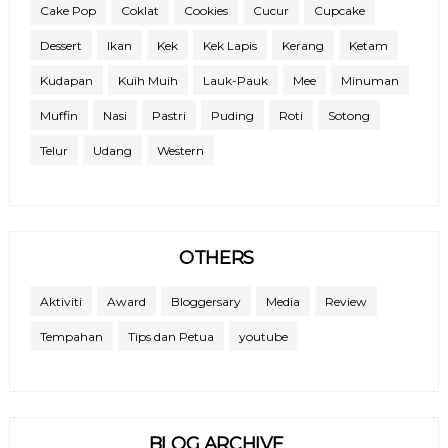
Cake Pop
Coklat
Cookies
Cucur
Cupcake
Dessert
Ikan
Kek
Kek Lapis
Kerang
Ketam
Kudapan
Kuih Muih
Lauk-Pauk
Mee
Minuman
Muffin
Nasi
Pastri
Puding
Roti
Sotong
Telur
Udang
Western
OTHERS
Aktiviti
Award
Bloggersary
Media
Review
Tempahan
Tips dan Petua
youtube
BLOG ARCHIVE