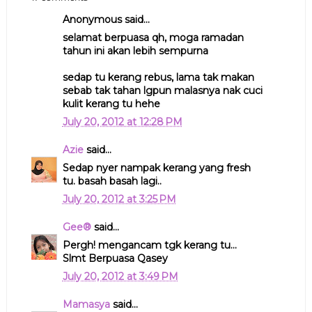
Anonymous said...
selamat berpuasa qh, moga ramadan
tahun ini akan lebih sempurna
sedap tu kerang rebus, lama tak makan
sebab tak tahan lgpun malasnya nak cuci
kulit kerang tu hehe
July 20, 2012 at 12:28 PM
Azie
said...
Sedap nyer nampak kerang yang fresh
tu. basah basah lagi..
July 20, 2012 at 3:25 PM
Gee®
said...
Pergh! mengancam tgk kerang tu...
Slmt Berpuasa Qasey
July 20, 2012 at 3:49 PM
Mamasya
said...