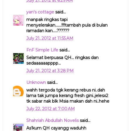
July 21, 2012 at 6:29 AM
yan's cottage
said...
manpak ringkas tapi
menyelerakan.......!!!!tambah pula di bulan
ramadan kan.....??????
July 21, 2012 at 11:55 AM
FnF Simple Life
said...
Selamat berpuasa QH... ringkas dan
sedaaaaaapppp...
July 21, 2012 at 3:28 PM
Unknown
said...
wahh tergoda tgk kerang rebus ni..dah
lama tak jumpa kerang fresh gini..jelesx2
tk sabar nak blk Msia makan dah ni..hehe
July 22, 2012 at 7:00 AM
Shahriah Abdullah Novelis
said...
As'kum QH cayangg waduhh