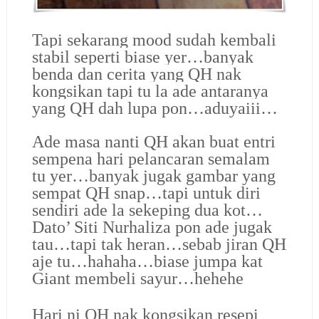
Tapi sekarang mood sudah kembali
stabil seperti biase yer…banyak
benda dan cerita yang QH nak
kongsikan tapi tu la ade antaranya
yang QH dah lupa pon…aduyaiii…
Ade masa nanti QH akan buat entri
sempena hari pelancaran semalam
tu yer…banyak jugak gambar yang
sempat QH snap…tapi untuk diri
sendiri ade la sekeping dua kot…
Dato’ Siti Nurhaliza pon ade jugak
tau…tapi tak heran…sebab jiran QH
aje tu…hahaha…biase jumpa kat
Giant membeli sayur…hehehe
Hari ni QH nak kongsikan resepi