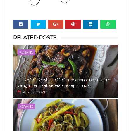
Whats
RELATED POSTS
app
KERANG
KERANG KAM HEONG masakan cina muslim
yang memikat selera - resepi mudah
April 16, 2021
KERANG