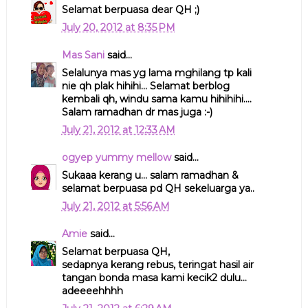
Selamat berpuasa dear QH ;)
July 20, 2012 at 8:35 PM
Mas Sani
said...
Selalunya mas yg lama mghilang tp kali
nie qh plak hihihi... Selamat berblog
kembali qh, windu sama kamu hihihihi....
Salam ramadhan dr mas juga :-)
July 21, 2012 at 12:33 AM
ogyep yummy mellow
said...
Sukaaa kerang u... salam ramadhan &
selamat berpuasa pd QH sekeluarga ya..
July 21, 2012 at 5:56 AM
Amie
said...
Selamat berpuasa QH,
sedapnya kerang rebus, teringat hasil air
tangan bonda masa kami kecik2 dulu...
adeeeehhhh