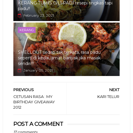
KERANG TUMIS CILI PADI resepi ringkas tapi
padu!!
February 23, 2021
KERANG
SHELLOUT sedap tak terkata, rasa padu
seperti di kedai...jimat banyak jika masak
sendiri!!!
January 05, 2021
PREVIOUS
NEXT
CETUSAN RASA : MY
KARI TELUR
BIRTHDAY GIVEAWAY
2012
POST A COMMENT
17 comments