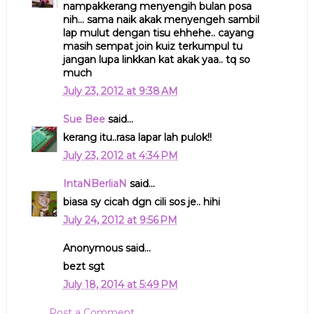
nampakkerang menyengih bulan posa
nih... sama naik akak menyengeh sambil
lap mulut dengan tisu ehhehe.. cayang
masih sempat join kuiz terkumpul tu
jangan lupa linkkan kat akak yaa.. tq so
much
July 23, 2012 at 9:38 AM
Sue Bee
said...
kerang itu..rasa lapar lah pulok!!
July 23, 2012 at 4:34 PM
IntaNBerliaN
said...
biasa sy cicah dgn cili sos je.. hihi
July 24, 2012 at 9:56 PM
Anonymous said...
bezt sgt
July 18, 2014 at 5:49 PM
Post a Comment