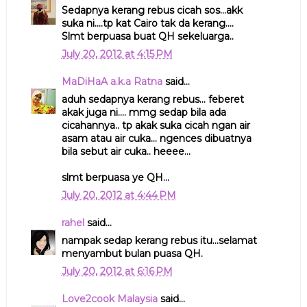
Sedapnya kerang rebus cicah sos...akk
suka ni....tp kat Cairo tak da kerang....
Slmt berpuasa buat QH sekeluarga..
July 20, 2012 at 4:15 PM
MaDiHaA a.k.a Ratna
said...
aduh sedapnya kerang rebus... feberet
akak juga ni.... mmg sedap bila ada
cicahannya.. tp akak suka cicah ngan air
asam atau air cuka... ngences dibuatnya
bila sebut air cuka.. heeee...
slmt berpuasa ye QH...
July 20, 2012 at 4:44 PM
rahel
said...
nampak sedap kerang rebus itu...selamat
menyambut bulan puasa QH.
July 20, 2012 at 6:16 PM
Love2cook Malaysia
said...