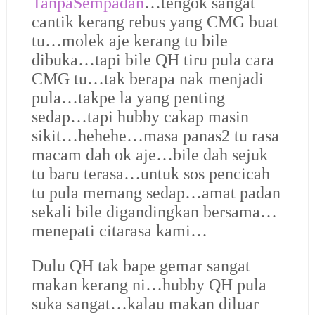
TanpaSempadan
…tengok sangat
cantik kerang rebus yang CMG buat
tu…molek aje kerang tu bile
dibuka…tapi bile QH tiru pula cara
CMG tu…tak berapa nak menjadi
pula…takpe la yang penting
sedap…tapi hubby cakap masin
sikit…hehehe…masa panas2 tu rasa
macam dah ok aje…bile dah sejuk
tu baru terasa…untuk sos pencicah
tu pula memang sedap…amat padan
sekali bile digandingkan bersama…
menepati citarasa kami…
Dulu QH tak bape gemar sangat
makan kerang ni…hubby QH pula
suka sangat…kalau makan diluar