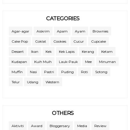
CATEGORIES
Agar-agar
Aiskrim
Apam
Ayam
Brownies
Cake Pop
Coklat
Cookies
Cucur
Cupcake
Dessert
Ikan
Kek
Kek Lapis
Kerang
Ketam
Kudapan
Kuih Muih
Lauk-Pauk
Mee
Minuman
Muffin
Nasi
Pastri
Puding
Roti
Sotong
Telur
Udang
Western
OTHERS
Aktiviti
Award
Bloggersary
Media
Review