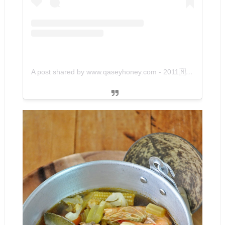
A post shared by www.qaseyhoney.com - 2011🇲🇾 (@qaseyhoney)