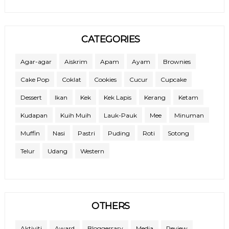
CATEGORIES
Agar-agar
Aiskrim
Apam
Ayam
Brownies
Cake Pop
Coklat
Cookies
Cucur
Cupcake
Dessert
Ikan
Kek
Kek Lapis
Kerang
Ketam
Kudapan
Kuih Muih
Lauk-Pauk
Mee
Minuman
Muffin
Nasi
Pastri
Puding
Roti
Sotong
Telur
Udang
Western
OTHERS
Aktiviti
Award
Bloggersary
Media
Review