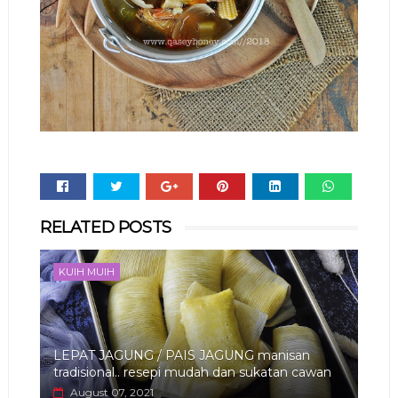
Whats
RELATED POSTS
app
KUIH MUIH
LEPAT JAGUNG / PAIS JAGUNG manisan
tradisional.. resepi mudah dan sukatan cawan
August 07, 2021