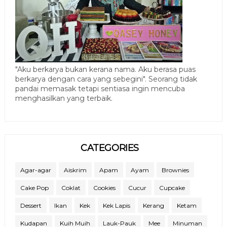
"Aku berkarya bukan kerana nama. Aku berasa puas
berkarya dengan cara yang sebegini". Seorang tidak
pandai memasak tetapi sentiasa ingin mencuba
menghasilkan yang terbaik.
CATEGORIES
Agar-agar
Aiskrim
Apam
Ayam
Brownies
Cake Pop
Coklat
Cookies
Cucur
Cupcake
Dessert
Ikan
Kek
Kek Lapis
Kerang
Ketam
Kudapan
Kuih Muih
Lauk-Pauk
Mee
Minuman