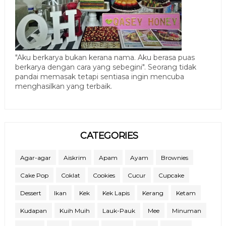
"Aku berkarya bukan kerana nama. Aku berasa puas
berkarya dengan cara yang sebegini". Seorang tidak
pandai memasak tetapi sentiasa ingin mencuba
menghasilkan yang terbaik.
CATEGORIES
Agar-agar
Aiskrim
Apam
Ayam
Brownies
Cake Pop
Coklat
Cookies
Cucur
Cupcake
Dessert
Ikan
Kek
Kek Lapis
Kerang
Ketam
Kudapan
Kuih Muih
Lauk-Pauk
Mee
Minuman