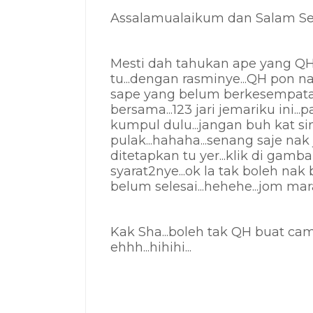
Assalamualaikum dan Salam Sej
Mesti dah tahukan ape yang QH
tu...dengan rasminye...QH pon na
sape yang belum berkesempatan 
bersama...123 jari jemariku ini..
kumpul dulu...jangan buh kat sin
pulak...hahaha...senang saje nak 
ditetapkan tu yer...klik di gamba
syarat2nye...ok la tak boleh nak
belum selesai...hehehe...jom mara
Kak Sha...boleh tak QH buat camni
ehhh...hihihi...