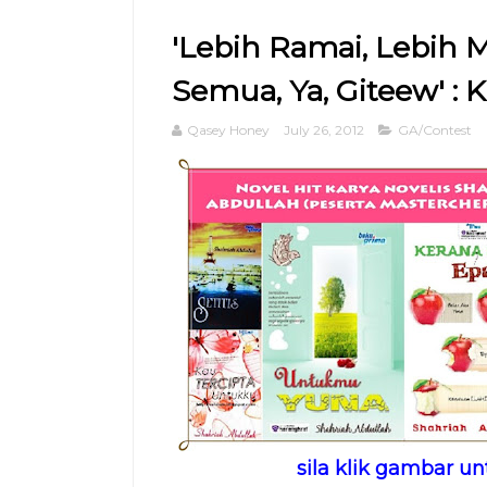
'Lebih Ramai, Lebih 
Semua, Ya, Giteew' : Ku
Qasey Honey
July 26, 2012
GA/Contest
sila klik gambar un