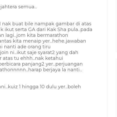
ahtera semua...
 nak buat bile nampak gambar di atas
k ikut serta GA dari Kak Sha pula...pada
lagi...jom kita bermarathon
.pantas kita menaip yer...hehe..jawaban
i nanti ade orang tiru
join ni...ikut saje syarat2 yang dah
r atas tu ehhh...nak ketahui
 berbicara panjang2 yer...perjuangan
thonnnnn...harap berjaya la nanti...
...kuiz 1 hingga 10 dulu yer...boleh