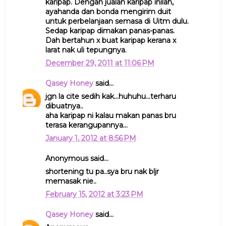
karipap. Dengan jualan karipap inilah,
ayahanda dan bonda mengirim duit
untuk perbelanjaan semasa di Uitm dulu.
Sedap karipap dimakan panas-panas.
Dah bertahun x buat karipap kerana x
larat nak uli tepungnya.
December 29, 2011 at 11:06 PM
Qasey Honey
said...
jgn la cite sedih kak...huhuhu...terharu
dibuatnya..
aha karipap ni kalau makan panas bru
terasa kerangupannya...
January 1, 2012 at 8:56 PM
Anonymous said...
shortening tu pa..sya bru nak bljr
memasak nie..
February 15, 2012 at 3:23 PM
Qasey Honey
said...