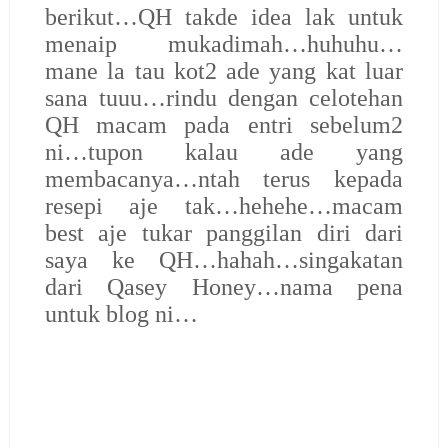
berikut…QH takde idea lak untuk
menaip mukadimah…huhuhu…
mane la tau kot2 ade yang kat luar
sana tuuu…rindu dengan celotehan
QH macam pada entri sebelum2
ni…tupon kalau ade yang
membacanya…ntah terus kepada
resepi aje tak…hehehe…macam
best aje tukar panggilan diri dari
saya ke QH…hahah…singakatan
dari Qasey Honey…nama pena
untuk blog ni…