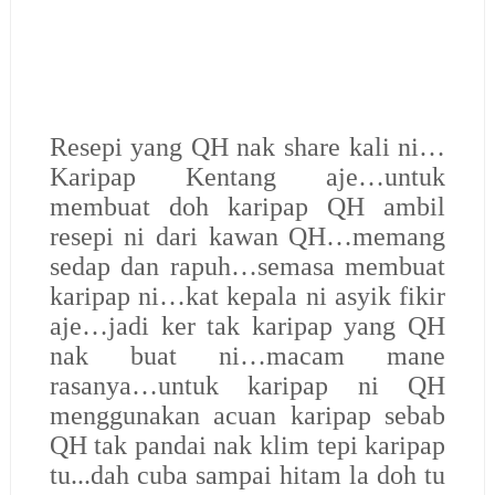
Resepi yang QH nak share kali ni…
Karipap Kentang aje…untuk
membuat doh karipap QH ambil
resepi ni dari kawan QH…memang
sedap dan rapuh…semasa membuat
karipap ni…kat kepala ni asyik fikir
aje…jadi ker tak karipap yang QH
nak buat ni…macam mane
rasanya…untuk karipap ni QH
menggunakan acuan karipap sebab
QH tak pandai nak klim tepi karipap
tu...dah cuba sampai hitam la doh tu