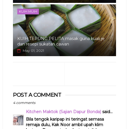
KUIH MUIH
KUIH TEPUNG PELITA masak guna kuali je
dan resepi sukatan cawan
May 01, 2021
POST A COMMENT
4 comments
Kitchen Maktok (Sajian Dapur Bonda)
said...
Bila tengok karipap ini teringat semasa
remaja dulu, Kak Noor ambil upah klim