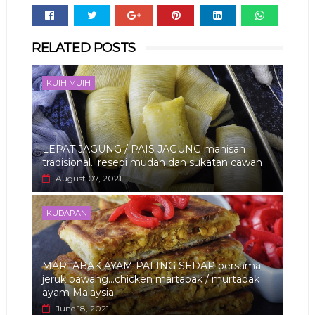
Whats
RELATED POSTS
app
KUIH MUIH
LEPAT JAGUNG / PAIS JAGUNG manisan
tradisional.. resepi mudah dan sukatan cawan
August 07, 2021
KUDAPAN
MARTABAK AYAM PALING SEDAP bersama
jeruk bawang...chicken martabak / murtabak
ayam Malaysia
June 18, 2021