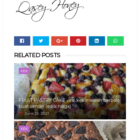
Whats
RELATED POSTS
app
KEK
FRUIT PASTRY CAKE viral..kek mewah berbaloi
buat sendiri (edisi niaga)
June 23, 2021
KEK