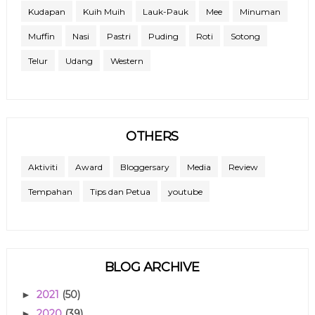
Kudapan
Kuih Muih
Lauk-Pauk
Mee
Minuman
Muffin
Nasi
Pastri
Puding
Roti
Sotong
Telur
Udang
Western
OTHERS
Aktiviti
Award
Bloggersary
Media
Review
Tempahan
Tips dan Petua
youtube
BLOG ARCHIVE
2021
(50)
►
2020
(39)
►