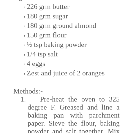
226 grm butter
180 grm sugar
180 grm ground almond
150 grm flour
½ tsp baking powder
1/4 tsp salt
4 eggs
Zest and juice of 2 oranges
Methods:-
1.
Pre-heat the oven to 325
degree F. Greased and line a
baking pan with parchment
paper. Sieve the flour, baking
powder and salt together. Mix