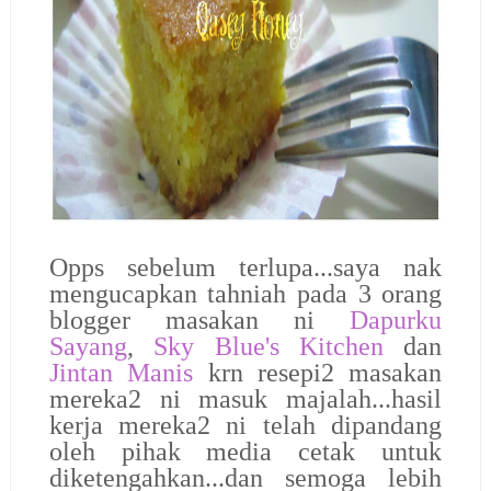
Opps sebelum terlupa...saya nak
mengucapkan tahniah pada 3 orang
blogger masakan ni
Dapurku
Sayang
,
Sky Blue's Kitchen
dan
Jintan Manis
krn resepi2 masakan
mereka2 ni masuk majalah...hasil
kerja mereka2 ni telah dipandang
oleh pihak media cetak untuk
diketengahkan...dan semoga lebih