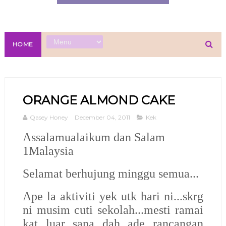
HOME
ORANGE ALMOND CAKE
Qasey Honey
December 04, 2011
Kek
Assalamualaikum dan Salam
1Malaysia
Selamat berhujung minggu semua...
Ape la aktiviti yek utk hari ni...skrg
ni musim cuti sekolah...mesti ramai
kat luar sana dah ade rancangan