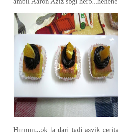
ambil Aaron Aziz sbgi hero...hehehe
Hmmm...ok la dari tadi asyik cerita