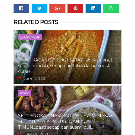
Whats
RELATED POSTS
app
LAUK-PAUK
KUAH KACANG / KUAH SATAY (spicy peanut
sauce) mudah, sedap dan tahan lama..mesti
cuba!!
June 16, 2021
AYAM
SET LENGKAP NASI JAGUNG, AYAM MASAK
MERAH ALA KENDURI DAN ACAR
TIMUN...pasti sedap dan suami puji...
June 06, 2021