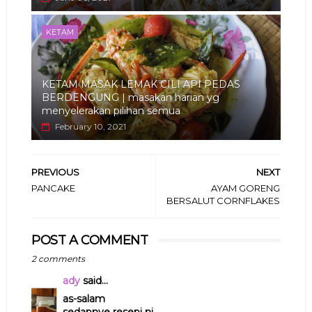
KETAM
KETAM MASAK LEMAK CILI API PEDAS
BERDENGUNG | masakan harian yg
menyelerakan pilihan semua
February 10, 2021
PREVIOUS
NEXT
PANCAKE
AYAM GORENG
BERSALUT CORNFLAKES
POST A COMMENT
2 comments
ady
said...
as-salam
sedapnye resepi ni..