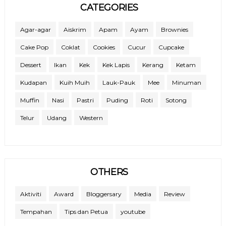
CATEGORIES
Agar-agar
Aiskrim
Apam
Ayam
Brownies
Cake Pop
Coklat
Cookies
Cucur
Cupcake
Dessert
Ikan
Kek
Kek Lapis
Kerang
Ketam
Kudapan
Kuih Muih
Lauk-Pauk
Mee
Minuman
Muffin
Nasi
Pastri
Puding
Roti
Sotong
Telur
Udang
Western
OTHERS
Aktiviti
Award
Bloggersary
Media
Review
Tempahan
Tips dan Petua
youtube