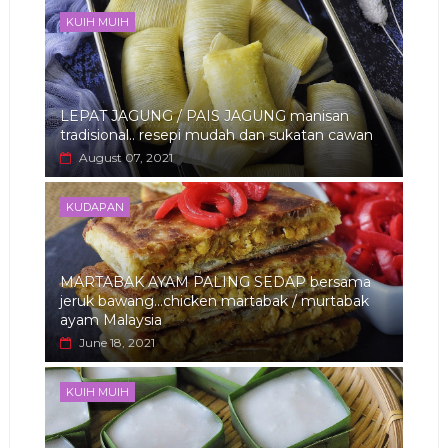
KUIH MUIH
LEPAT JAGUNG / PAIS JAGUNG manisan
tradisional.. resepi mudah dan sukatan cawan
August 07, 2021
KUDAPAN
MARTABAK AYAM PALING SEDAP bersama
jeruk bawang...chicken martabak / murtabak
ayam Malaysia
June 18, 2021
KUIH MUIH