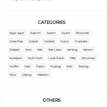
CATEGORIES
Agar-agar
Aiskrim
Apam
Ayam
Brownies
Cake Pop
Coklat
Cookies
Cucur
Cupcake
Dessert
Ikan
Kek
Kek Lapis
Kerang
Ketam
Kudapan
Kuih Muih
Lauk-Pauk
Mee
Minuman
Muffin
Nasi
Pastri
Puding
Roti
Sotong
Telur
Udang
Western
OTHERS