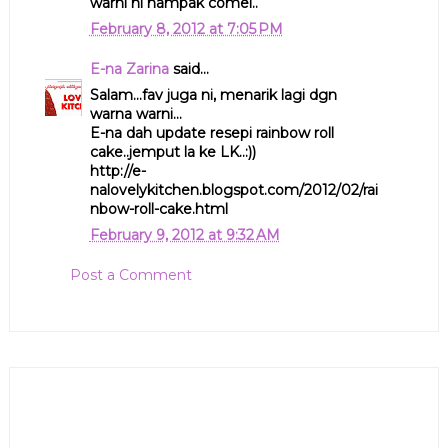
warni ni nampak comel..
February 8, 2012 at 7:05 PM
E-na Zarina
said...
Salam...fav juga ni, menarik lagi dgn
warna warni...
E-na dah update resepi rainbow roll
cake..jemput la ke LK..:))
http://e-
nalovelykitchen.blogspot.com/2012/02/rai
nbow-roll-cake.html
February 9, 2012 at 9:32 AM
Post a Comment