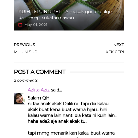
KUIH TEPUNG PELITA masak guna kuali je
dan resepi sukatan cawan
May 01, 2021
PREVIOUS
NEXT
MIHUN SUP
KEK CERI
POST A COMMENT
2 comments
Azlita Aziz
said...
Salam QH
ni fav anak akak Dalili ni.. tapi dia kalau
akak buat kena buat warna hijau.. hihi
kalau warna lain nanti dia kata ni kuih lain..
haha ada2 aje anak akak tu..
tapi mmg menarik kan kalau buat warna