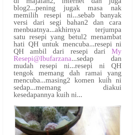
di majalah2, internet dan juga
blog2...pening jugak masa nak
memilih resepi ni...sebab banyak
versi dari segi bahan2 dan cara
menbuatnya...akhirnya terjumpa
satu resepi yang betul2 menambat
hati QH untuk mencuba...resepi ni
QH ambil dari resepi dari
My
Resepi@Ibufarzana
...sedap dan
mudah resepi ni...resepi ni QH
tengok memang dah ramai yang
mencuba...masing2 komen kuih ni
sedap...memang diakui
kesedapannya kuih ni...