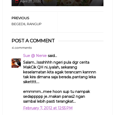
April 27, 2020
PREVIOUS
BEGEDIL RANGUP
POST A COMMENT
4 comments
Sue @ Nenie
said...
Salam...Issshhhh ngeri pula dgr cerita
MakCik QH ni..iyalah, sekarang
keselamatan kita agak terancam kannnn
tak kira dimana saja berada..pantang leka
siketttt....
emmmm...mee hoon sup tu nampak
sedappppp je..makan panas2 ngan
sambal lebih pasti terangkat...
February 7, 2012 at 12:55 PM