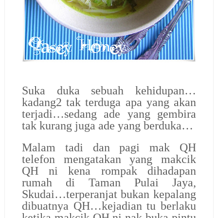
Suka duka sebuah kehidupan…
kadang2 tak terduga apa yang akan
terjadi…sedang ade yang gembira
tak kurang juga ade yang berduka…
Malam tadi dan pagi mak QH
telefon mengatakan yang makcik
QH ni kena rompak dihadapan
rumah di Taman Pulai Jaya,
Skudai…terperanjat bukan kepalang
dibuatnya QH…kejadian tu berlaku
ketika makcik QH ni nak buka pintu