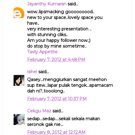
Jayanthy Kumaran
said...
wow..lipsmacking gooooooood..
new to your space..lovely space you
have..
very interesting presentation ..
with stunning cliks..
Am your happy follower now.;)
do stop by mine sometime..
Tasty Appetite
February 7, 2012 at 4:48 PM
rahel
said...
Qasey...menggiurkan sangat meehon
sup itew...lapar pulak tengok...apamacam
dah ni?..tooolong..
February 7, 2012 at 10:37 PM
Cekgu Maz
said...
sedap...sedap....sekali sekala makan
seronok gak nie...
February 8, 2012 at 12:12 AM