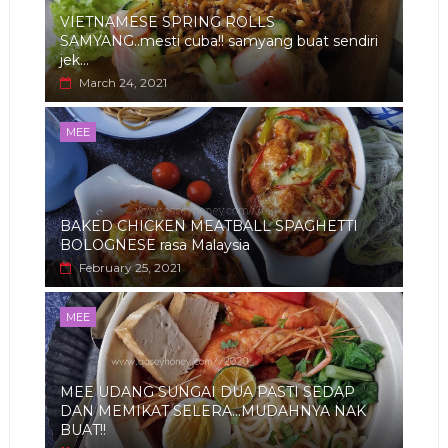
VIETNAMESE SPRING ROLLS
SAMYANG..mesti cuba!! samyang buat sendiri
jek...
March 24, 2021
MEE
BAKED CHICKEN MEATBALL SPAGHETTI
BOLOGNESE rasa Malaysia
February 25, 2021
MEE
MEE UDANG SUNGAI DUA PASTI SEDAP
DAN MEMIKAT SELERA...MUDAHNYA NAK
BUAT!!