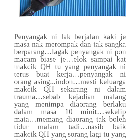
Penyangak ni lak berjalan kaki je
masa nak merompak dan tak sangka
berparang…lagak penyangak ni pon
macam biase je…elok sampai kat
makcik QH tu yang penyangak ni
terus buat kerja…penyangak ni
orang asing...indon…mesti keluarga
makcik QH sekarang ni dalam
trauma…sebab kejadian malang
yang menimpa diaorang berlaku
dalam masa 10 minit…sekelip
mata…memang diaorang tak boleh
tidur malam tadi…nasib baik
makcik QH yang sorang lagi tu yang