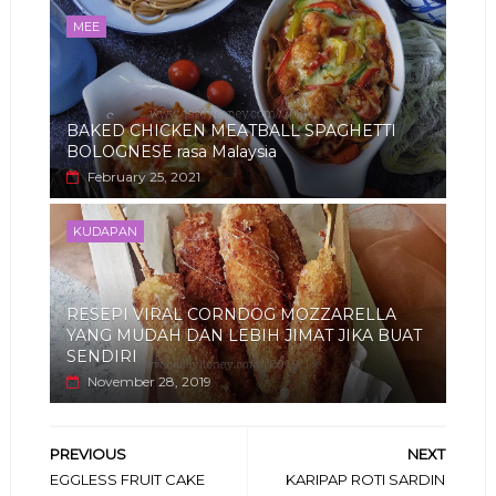
MEE
BAKED CHICKEN MEATBALL SPAGHETTI
BOLOGNESE rasa Malaysia
February 25, 2021
KUDAPAN
RESEPI VIRAL CORNDOG MOZZARELLA
YANG MUDAH DAN LEBIH JIMAT JIKA BUAT
SENDIRI
November 28, 2019
PREVIOUS
NEXT
EGGLESS FRUIT CAKE
KARIPAP ROTI SARDIN