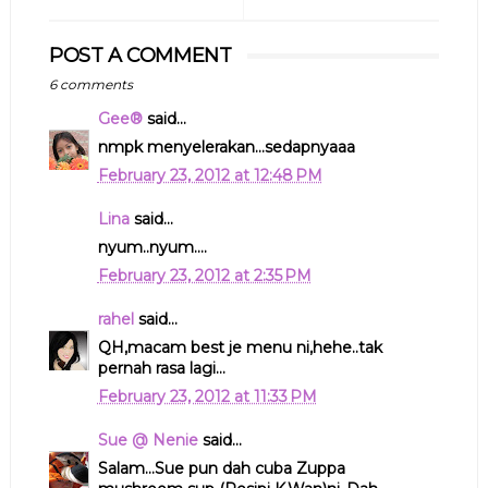
POST A COMMENT
6 comments
Gee®
said...
nmpk menyelerakan...sedapnyaaa
February 23, 2012 at 12:48 PM
Lina
said...
nyum..nyum....
February 23, 2012 at 2:35 PM
rahel
said...
QH,macam best je menu ni,hehe..tak
pernah rasa lagi...
February 23, 2012 at 11:33 PM
Sue @ Nenie
said...
Salam...Sue pun dah cuba Zuppa