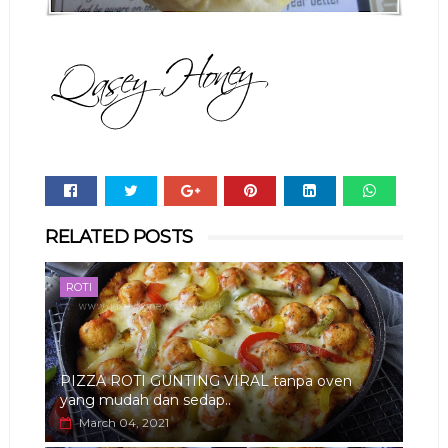
Whats
RELATED POSTS
app
ROTI
PIZZA ROTI GUNTING VIRAL tanpa oven
yang mudah dan sedap..
March 04, 2021