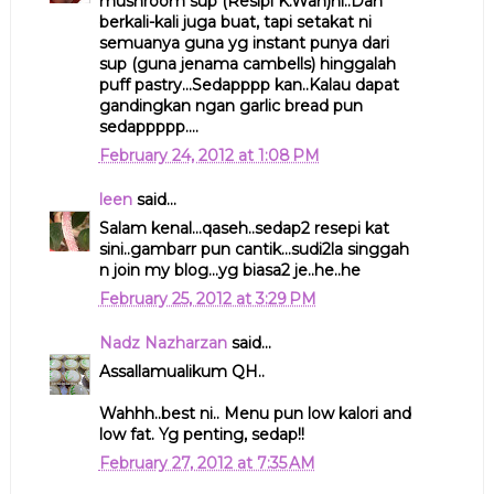
mushroom sup (Resipi K.Wan)ni..Dah
berkali-kali juga buat, tapi setakat ni
semuanya guna yg instant punya dari
sup (guna jenama cambells) hinggalah
puff pastry...Sedapppp kan..Kalau dapat
gandingkan ngan garlic bread pun
sedappppp....
February 24, 2012 at 1:08 PM
leen
said...
Salam kenal...qaseh..sedap2 resepi kat
sini..gambarr pun cantik...sudi2la singgah
n join my blog...yg biasa2 je..he..he
February 25, 2012 at 3:29 PM
Nadz Nazharzan
said...
Assallamualikum QH..
Wahhh..best ni.. Menu pun low kalori and
low fat. Yg penting, sedap!!
February 27, 2012 at 7:35 AM