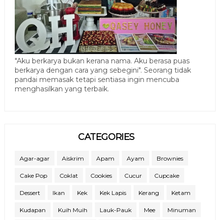
"Aku berkarya bukan kerana nama. Aku berasa puas
berkarya dengan cara yang sebegini". Seorang tidak
pandai memasak tetapi sentiasa ingin mencuba
menghasilkan yang terbaik.
CATEGORIES
Agar-agar
Aiskrim
Apam
Ayam
Brownies
Cake Pop
Coklat
Cookies
Cucur
Cupcake
Dessert
Ikan
Kek
Kek Lapis
Kerang
Ketam
Kudapan
Kuih Muih
Lauk-Pauk
Mee
Minuman