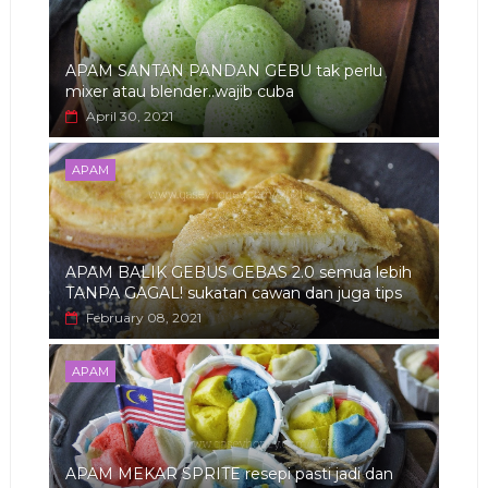
APAM SANTAN PANDAN GEBU tak perlu
mixer atau blender..wajib cuba
April 30, 2021
APAM
APAM BALIK GEBUS GEBAS 2.0 semua lebih
TANPA GAGAL! sukatan cawan dan juga tips
February 08, 2021
APAM
APAM MEKAR SPRITE resepi pasti jadi dan