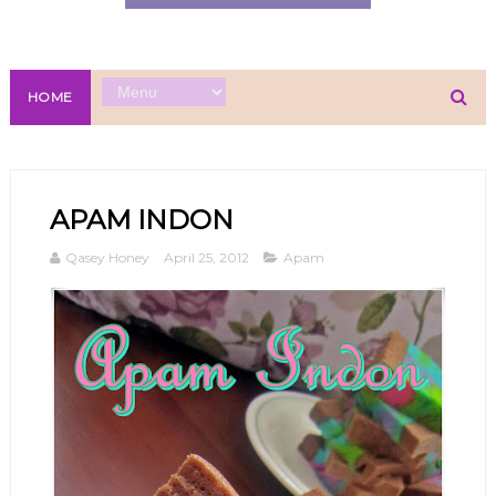
HOME
APAM INDON
Qasey Honey
April 25, 2012
Apam