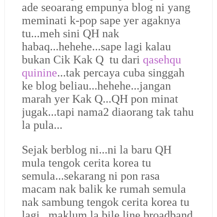
ade seoarang empunya blog ni yang
meminati k-pop sape yer agaknya
tu...meh sini QH nak
habaq...hehehe...sape lagi kalau
bukan Cik Kak Q tu dari
qasehqu
quinine
...tak percaya cuba singgah
ke blog beliau...hehehe...jangan
marah yer Kak Q...QH pon minat
jugak...tapi nama2 diaorang tak tahu
la pula...
Sejak berblog ni...ni la baru QH
mula tengok cerita korea tu
semula...sekarang ni pon rasa
macam nak balik ke rumah semula
nak sambung tengok cerita korea tu
lagi...maklum la bile line broadband