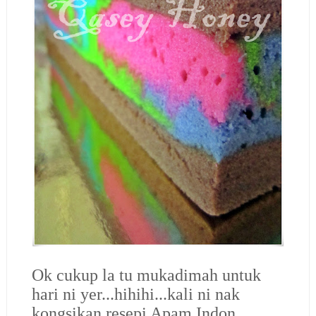
Ok cukup la tu mukadimah untuk
hari ni yer...hihihi...kali ni nak
kongsikan resepi Apam Indon