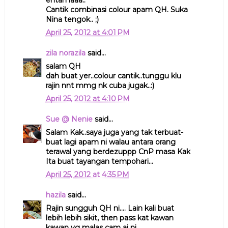
entah laaa..
Cantik combinasi colour apam QH. Suka
Nina tengok.. ;)
April 25, 2012 at 4:01 PM
zila norazila
said...
salam QH
dah buat yer..colour cantik..tunggu klu
rajin nnt mmg nk cuba jugak..:)
April 25, 2012 at 4:10 PM
Sue @ Nenie
said...
Salam Kak..saya juga yang tak terbuat-
buat lagi apam ni walau antara orang
terawal yang berdezuppp CnP masa Kak
Ita buat tayangan tempohari...
April 25, 2012 at 4:35 PM
hazila
said...
Rajin sungguh QH ni.... Lain kali buat
lebih lebih sikit, then pass kat kawan
kawan yg malas cam ai ni....