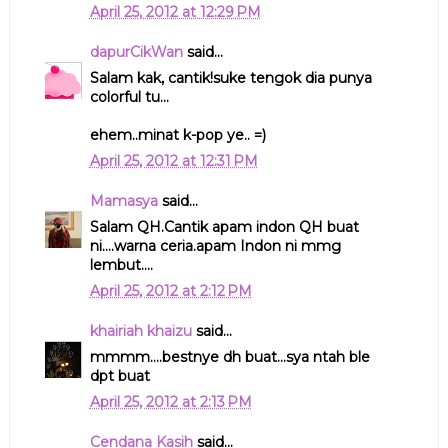
April 25, 2012 at 12:29 PM
dapurCikWan
said...
Salam kak, cantik!suke tengok dia punya
colorful tu...
ehem..minat k-pop ye.. =)
April 25, 2012 at 12:31 PM
Mamasya
said...
Salam QH.Cantik apam indon QH buat
ni....warna ceria.apam Indon ni mmg
lembut....
April 25, 2012 at 2:12 PM
khairiah khaizu
said...
mmmm....bestnye dh buat...sya ntah ble
dpt buat
April 25, 2012 at 2:13 PM
Cendana Kasih
said...