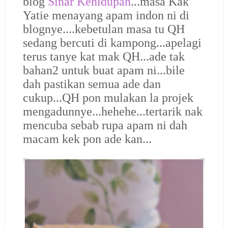
blog
Sinar Kehidupan
...masa Kak
Yatie menayang apam indon ni di
blognye....kebetulan masa tu QH
sedang bercuti di kampong...apelagi
terus tanye kat mak QH...ade tak
bahan2 untuk buat apam ni...bile
dah pastikan semua ade dan
cukup...QH pon mulakan la projek
mengadunnye...hehehe...tertarik nak
mencuba sebab rupa apam ni dah
macam kek pon ade kan...