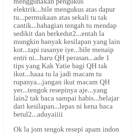
menggunakan pengukus
elektrik...bile mengukus atas dapur
tu...permukaan atas sekali tu tak
cantik...bahagian tengah tu mendap
sedikit dan berkedut2...entah la
mungkin banyak kesilapan yang lain
kot...tapi rasanye iye...bile menaip
entri ni...baru QH perasan...ade 1
tips yang Kak Yatie bagi QH tak
ikut...haaa tu la jadi macam tu
rupanya...jangan ikut macam QH
yer...tengok resepinya aje...yang
lain2 tak baca sampai habis...belajar
dari kesilapan...lepas ni kena baca
betul2...aduyaiiii
Ok la jom tengok resepi apam indon