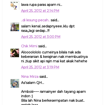
lawa rupa paras apam ni...
April 25, 2012 at 2:14 PM
..di lesung pecah..
said...
salam kenal..sedapnyeee..klu dpt
rasa,,lagi sedap...!!!
April 25, 2012 at 3:00 PM
Chik Mimi
said...
Aloooolololo cumeinya bilala nak ada
keberanian & kerajinan nak membuatnya
ni ,tiup sikit api rajin mai kat akak hehehe
April 25, 2012 at 3:19 PM
Nina Mirza
said...
As'salam QH...
Amboiii~~~ ramainyer dah tayang apam
indon :)
Bila lah Nina berkesempatan nak buat..