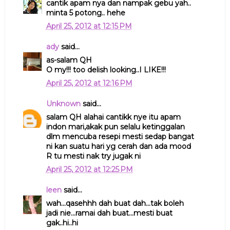
cantik apam nya dan nampak gebu yah..
minta 5 potong.. hehe
April 25, 2012 at 12:15 PM
ady
said...
as-salam QH
O my!!! too delish looking..I LIKE!!!
April 25, 2012 at 12:16 PM
Unknown
said...
salam QH alahai cantikk nye itu apam
indon mari,akak pun selalu ketinggalan
dlm mencuba resepi mesti sedap bangat
ni kan suatu hari yg cerah dan ada mood
R tu mesti nak try jugak ni
April 25, 2012 at 12:25 PM
leen
said...
wah...qasehhh dah buat dah...tak boleh
jadi nie...ramai dah buat...mesti buat
gak..hi..hi