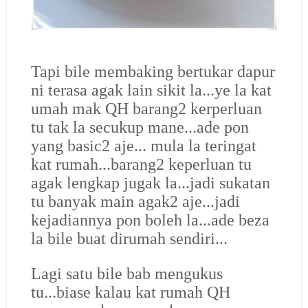
Tapi bile membaking bertukar dapur
ni terasa agak lain sikit la...ye la kat
umah mak QH barang2 kerperluan
tu tak la secukup mane...ade pon
yang basic2 aje... mula la teringat
kat rumah...barang2 keperluan tu
agak lengkap jugak la...jadi sukatan
tu banyak main agak2 aje...jadi
kejadiannya pon boleh la...ade beza
la bile buat dirumah sendiri...
Lagi satu bile bab mengukus
tu...biase kalau kat rumah QH