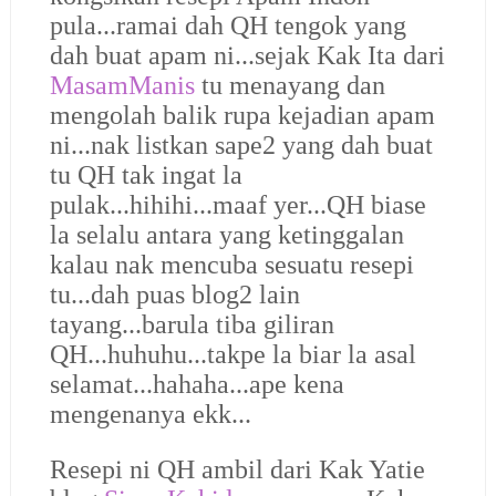
pula...ramai dah QH tengok yang
dah buat apam ni...sejak Kak Ita dari
MasamManis
tu menayang dan
mengolah balik rupa kejadian apam
ni...nak listkan sape2 yang dah buat
tu QH tak ingat la
pulak...hihihi...maaf yer...QH biase
la selalu antara yang ketinggalan
kalau nak mencuba sesuatu resepi
tu...dah puas blog2 lain
tayang...barula tiba giliran
QH...huhuhu...takpe la biar la asal
selamat...hahaha...ape kena
mengenanya ekk...
Resepi ni QH ambil dari Kak Yatie