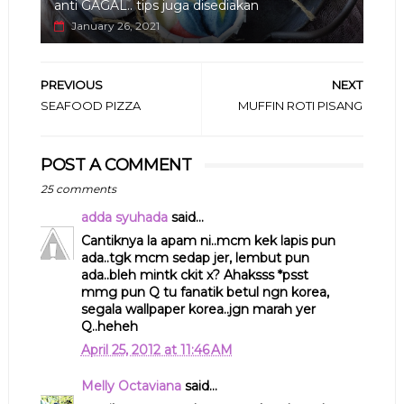
anti GAGAL.. tips juga disediakan
January 26, 2021
PREVIOUS
NEXT
SEAFOOD PIZZA
MUFFIN ROTI PISANG
POST A COMMENT
25 comments
adda syuhada
said...
Cantiknya la apam ni..mcm kek lapis pun
ada..tgk mcm sedap jer, lembut pun
ada..bleh mintk ckit x? Ahaksss *psst
mmg pun Q tu fanatik betul ngn korea,
segala wallpaper korea..jgn marah yer
Q..heheh
April 25, 2012 at 11:46 AM
Melly Octaviana
said...