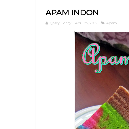
APAM INDON
Qasey Honey
April 25, 2012
Apam