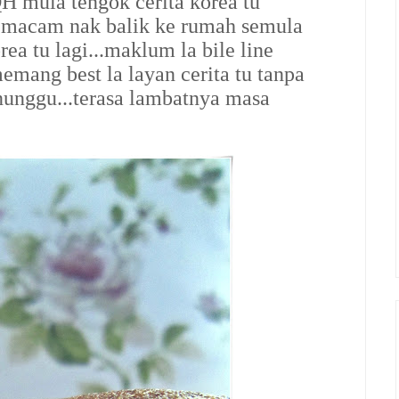
 QH mula tengok cerita korea tu
a macam nak balik ke rumah semula
ea tu lagi...maklum la bile line
emang best la layan cerita tu tanpa
nunggu...terasa lambatnya masa