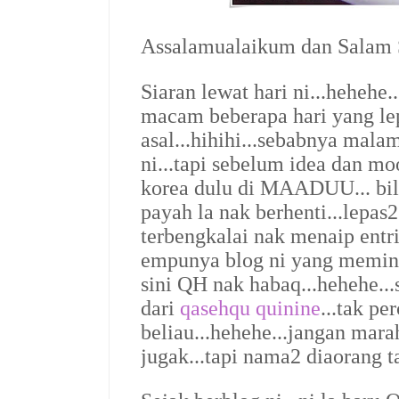
Assalamualaikum dan Salam S
Siaran lewat hari ni...hehehe.
macam beberapa hari yang le
asal...hihihi...sebabnya malam
ni...tapi sebelum idea dan mo
korea dulu di MAADUU... bile
payah la nak berhenti...lepas2 
terbengkalai nak menaip entri
empunya blog ni yang memina
sini QH nak habaq...hehehe..
dari
qasehqu quinine
...tak pe
beliau...hehehe...jangan mar
jugak...tapi nama2 diaorang ta