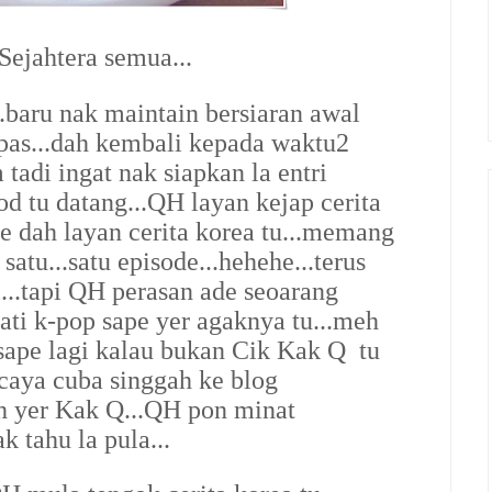
ejahtera semua...
..baru nak maintain bersiaran awal
pas...dah kembali kepada waktu2
 tadi ingat nak siapkan la entri
od tu datang...QH layan kejap cerita
 dah layan cerita korea tu...memang
satu...satu episode...hehehe...terus
...tapi QH perasan ade seoarang
ti k-pop sape yer agaknya tu...meh
.sape lagi kalau bukan Cik Kak Q tu
rcaya cuba singgah ke blog
ah yer Kak Q...QH pon minat
k tahu la pula...