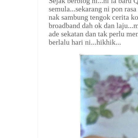
Sejak berblog ni...ni la baru
semula...sekarang ni pon ras
nak sambung tengok cerita kor
broadband dah ok dan laju...m
ade sekatan dan tak perlu me
berlalu hari ni...hikhik...