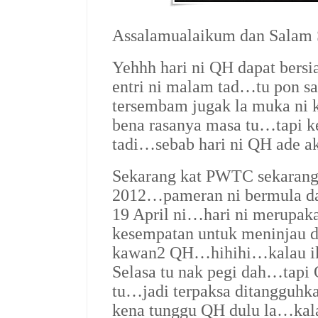
Assalamualaikum dan Salam
Yehhh hari ni QH dapat bersi
entri ni malam tad…tu pon s
tersembam jugak la muka ni
bena rasanya masa tu…tapi ke
tadi…sebab hari ni QH ade ak
Sekarang kat PWTC sekarang
2012…pameran ni bermula dari
19 April ni…hari ni merupaka
kesempatan untuk meninjau d
kawan2 QH…hihihi…kalau ik
Selasa tu nak pegi dah…tapi
tu…jadi terpaksa ditangguh
kena tunggu QH dulu la…kala