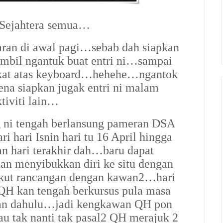
 Sejahtera semua…
aran di awal pagi…sebab dah siapkan
ambil ngantuk buat entri ni…sampai
 kat atas keyboard…hehehe…ngantok
na siapkan jugak entri ni malam
tiviti lain…
 ni tengah berlansung pameran DSA
 hari Isnin hari tu 16 April hingga
n hari terakhir dah…baru dapat
an menyibukkan diri ke situ dengan
ut rancangan dengan kawan2…hari
 QH kan tengah berkursus pula masa
kan dahulu…jadi kengkawan QH pon
u tak nanti tak pasal2 QH merajuk 2