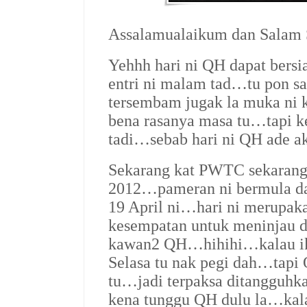
Assalamualaikum dan Salam
Yehhh hari ni QH dapat bersi
entri ni malam tad…tu pon s
tersembam jugak la muka ni
bena rasanya masa tu…tapi ke
tadi…sebab hari ni QH ade ak
Sekarang kat PWTC sekarang
2012…pameran ni bermula dari
19 April ni…hari ni merupaka
kesempatan untuk meninjau d
kawan2 QH…hihihi…kalau ik
Selasa tu nak pegi dah…tapi
tu…jadi terpaksa ditangguh
kena tunggu QH dulu la…kala