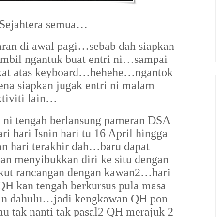
 Sejahtera semua…
aran di awal pagi…sebab dah siapkan
ambil ngantuk buat entri ni…sampai
 kat atas keyboard…hehehe…ngantok
na siapkan jugak entri ni malam
tiviti lain…
 ni tengah berlansung pameran DSA
 hari Isnin hari tu 16 April hingga
n hari terakhir dah…baru dapat
an menyibukkan diri ke situ dengan
ut rancangan dengan kawan2…hari
 QH kan tengah berkursus pula masa
kan dahulu…jadi kengkawan QH pon
u tak nanti tak pasal2 QH merajuk 2