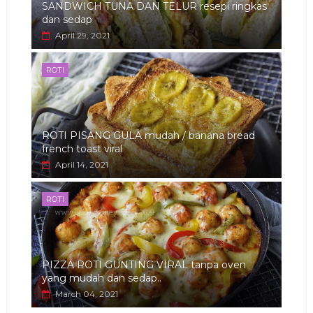
SANDWICH TUNA DAN TELUR resepi ringkas
dan sedap
April 29, 2021
ROTI
ROTI PISANG GULA mudah / banana bread
french toast viral
April 14, 2021
ROTI
PIZZA ROTI GUNTING VIRAL tanpa oven
yang mudah dan sedap..
March 04, 2021