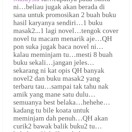
ni…beliau jugak akan berada di
sana untuk promosikan 2 buah buku
hasil karyanya sendiri…1 buku
masak2...1 lagi novel…tengok cover
novel tu macam menarik aje…QH
pon suka jugak baca novel ni…
kalau meminjam tu…mesti 8 buah
buku sekali…jangan jeles…
sekarang ni kat opis QH banyak
novel2 dan buku masak2 yang
terbaru tau…sampai tak tahu nak
amik yang mane satu dulu…
semuanya best belaka…hehehe…
kadang tu bile koata untuk
meminjam dah penuh…QH akan
curik2 bawak balik buku2 tu…