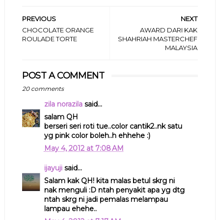
PREVIOUS
NEXT
CHOCOLATE ORANGE
AWARD DARI KAK
ROULADE TORTE
SHAHRIAH MASTERCHEF
MALAYSIA
POST A COMMENT
20 comments
zila norazila
said...
salam QH
berseri seri roti tue..color cantik2..nk satu
yg pink color boleh..h ehhehe :)
May 4, 2012 at 7:08 AM
ijayuji
said...
Salam kak QH! kita malas betul skrg ni
nak menguli :D ntah penyakit apa yg dtg
ntah skrg ni jadi pemalas melampau
lampau ehehe..