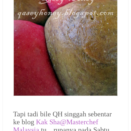
Tapi tadi bile QH singgah sebentar
ke blog
Kak Sha@Masterchef
Malaysia
tu…rupanya pada Sabtu