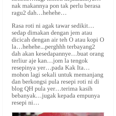
nak makannya pon tak perlu berasa
ragu2 dah…hehehe…
Rasa roti ni agak tawar sedikit…
sedap dimakan dengan jem atau
dicicah dengan air teh O atau kopi O
la…hehehe...perghhh terbayang2
dah akan kesedapannye…buat orang
terliur aje kan…jom la tengok
resepinya yer…pada Kak Ita…
mohon lagi sekali untuk memanjang
dan berkongsi pula resepi roti ni di
blog QH pula yer…terima kasih
bebanyak…jugak kepada empunya
resepi ni…