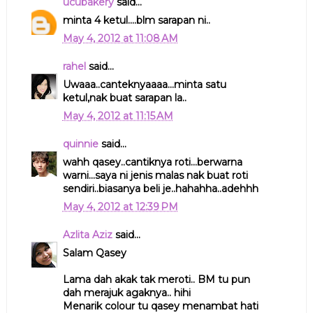
ucubakery
said...
minta 4 ketul....blm sarapan ni..
May 4, 2012 at 11:08 AM
rahel
said...
Uwaaa..canteknyaaaa...minta satu
ketul,nak buat sarapan la..
May 4, 2012 at 11:15 AM
quinnie
said...
wahh qasey..cantiknya roti...berwarna
warni...saya ni jenis malas nak buat roti
sendiri..biasanya beli je..hahahha..adehhh
May 4, 2012 at 12:39 PM
Azlita Aziz
said...
Salam Qasey
Lama dah akak tak meroti.. BM tu pun
dah merajuk agaknya.. hihi
Menarik colour tu qasey menambat hati