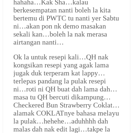
hahaha…Kak Sha…kalau
berkesempatan nanti boleh la kita
bertemu di PWTC tu nanti yer Sabtu
ni…akan pon nk demo masakan
sekali kan…boleh la nak merasa
airtangan nanti…
Ok la untuk resepi kali…QH nak
kongsikan resepi yang agak lama
jugak duk terperam kat lappy…
terlepas pandang la pulak resepi
ni…roti ni QH buat dah lama dah…
masa tu QH bercuti dikampung…
Checkered Bun Strawberry Coklat…
alamak
COKLAT
nye bahasa melayu
la pulak…hehehe…aduhhhh dah
malas dah nak edit lagi…takpe la