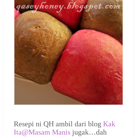
Resepi ni QH ambil dari blog
Kak
Ita@Masam Manis
jugak…dah