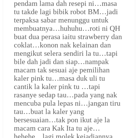
pendam lama dah resepi ni…masa
tu takde lagi bibik robot BM…jadi
terpaksa sabar menunggu untuk
membuatnya…huhuhu…roti ni QH
buat dua perasa iaitu strawberry dan
coklat…konon nak kelainan dan
mengikut selera sendiri la tu…tapi
bile dah jadi dan siap…nampak
macam tak sesuai aje pemilihan
kaler pink tu…masa duk uli tu
cantik la kaler pink tu …tapi
rasanye sedap tau…pada yang nak
mencuba pula lepas ni…jangan tiru
tau…buat la kaler yang
bersesuaian…tak pon ikut aje la
macam cara Kak Ita tu aje…
hehehe…lagi molek kejadiannya…