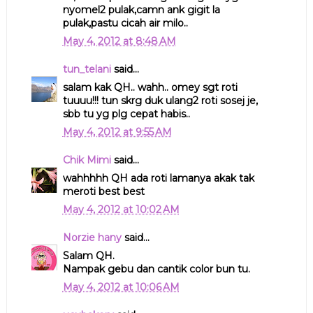
nyomel2 pulak,camn ank gigit la
pulak,pastu cicah air milo..
May 4, 2012 at 8:48 AM
tun_telani
said...
salam kak QH.. wahh.. omey sgt roti
tuuuu!!! tun skrg duk ulang2 roti sosej je,
sbb tu yg plg cepat habis..
May 4, 2012 at 9:55 AM
Chik Mimi
said...
wahhhhh QH ada roti lamanya akak tak
meroti best best
May 4, 2012 at 10:02 AM
Norzie hany
said...
Salam QH.
Nampak gebu dan cantik color bun tu.
May 4, 2012 at 10:06 AM