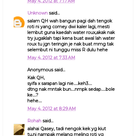
May 4, 2012 at 7:17 AM
Unknown
said...
salam QH wah bangun pagi dah tengok
roti ni yang comey dwi kaler lagi, mesti
lembut guna kaedah water roux,akak nak
try jugaklah tapi kena buat awal lah water
roux tu jgn teringin je nak buat mmg tak
selembut ni tunggu miss R dulu hehe
May 4, 2012 at 7:33 AM
Anonymous said...
Kak QH,
syifa x sarapan lagi nie.....keh3....
dtng nak mntak bun....nmpk sedap.....bole
ke....?
hehe....
May 4, 2012 at 8:29 AM
Rohah
said...
alahai Qasey, tadi nengok kek yg kiut
tu,ni nampak melang meling roti yg