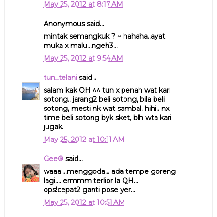
May 25, 2012 at 8:17 AM
Anonymous said...
mintak semangkuk ? ~ hahaha..ayat
muka x malu...ngeh3...
May 25, 2012 at 9:54 AM
tun_telani
said...
salam kak QH ^^ tun x penah wat kari
sotong.. jarang2 beli sotong, bila beli
sotong, mesti nk wat sambal. hihi.. nx
time beli sotong byk sket, blh wta kari
jugak.
May 25, 2012 at 10:11 AM
Gee®
said...
waaa....menggoda... ada tempe goreng
lagi.... ermmm terlior la QH...
ops!cepat2 ganti pose yer...
May 25, 2012 at 10:51 AM