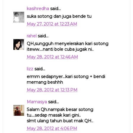
kasihredha
said...
suka sotong dan juga bende tu
May 27, 2012 at 12:23 AM
rahel
said...
QH,sungguh menyelerakan kari sotong
iteww....nanti bole cuba jugak ni..
May 28, 2012 at 12:46 AM
lizz
said...
ermm sedapnyer...kari sotong + bendi
memang beshhh
May 28, 2012 at 12:13 PM
Mamasya
said...
Salam Qh.nampak besar sotong
tu....sedap masak kari gini..
slmt ulang tahun buat mak QH..
May 28, 2012 at 4:06 PM