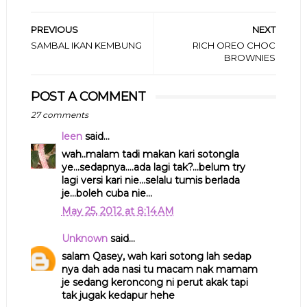
PREVIOUS
NEXT
SAMBAL IKAN KEMBUNG
RICH OREO CHOC
BROWNIES
POST A COMMENT
27 comments
leen
said...
wah..malam tadi makan kari sotongla
ye...sedapnya....ada lagi tak?...belum try
lagi versi kari nie...selalu tumis berlada
je...boleh cuba nie...
May 25, 2012 at 8:14 AM
Unknown
said...
salam Qasey, wah kari sotong lah sedap
nya dah ada nasi tu macam nak mamam
je sedang keroncong ni perut akak tapi
tak jugak kedapur hehe