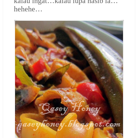
kalau ingat…kalau lupa nasib la…
hehehe…