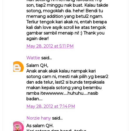
son, tiap2 minggu nak buat. Kalau takde
sotong, mogoklah dia. hehe! Bendi tu
memang addition yang betul2 ngam.
Terliur tengok kari akak ni, entah berapa
kali dah love asyik scroll ke atas tengok
gambar sambil menaip ni! :) Thank you
again dear!
May 28, 2012 at 5:11 PM
Wattie
said...
Salam QH,
Anak anak akak kalau nampak kari
sotong cam ni, mesti nak pilih yg besar2
dan ada telur, last2 si bunda terpaksala
makan kepala sotong yang berambu
ramba itewwwww.....huhuhu.....nasib
badan....
May 28, 2012 at 7:14 PM
Norzie hany
said...
As salam QH.