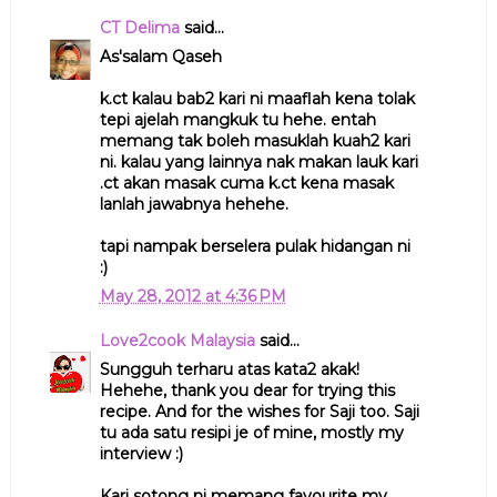
CT Delima
said...
As'salam Qaseh
k.ct kalau bab2 kari ni maaflah kena tolak
tepi ajelah mangkuk tu hehe. entah
memang tak boleh masuklah kuah2 kari
ni. kalau yang lainnya nak makan lauk kari
.ct akan masak cuma k.ct kena masak
lanlah jawabnya hehehe.
tapi nampak berselera pulak hidangan ni
:)
May 28, 2012 at 4:36 PM
Love2cook Malaysia
said...
Sungguh terharu atas kata2 akak!
Hehehe, thank you dear for trying this
recipe. And for the wishes for Saji too. Saji
tu ada satu resipi je of mine, mostly my
interview :)
Kari sotong ni memang favourite my