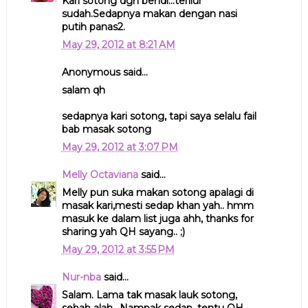
Kari sotong dgn bendi...terliur
sudah.Sedapnya makan dengan nasi
putih panas2.
May 29, 2012 at 8:21 AM
Anonymous said...
salam qh
sedapnya kari sotong, tapi saya selalu fail
bab masak sotong
May 29, 2012 at 3:07 PM
Melly Octaviana
said...
Melly pun suka makan sotong apalagi di
masak kari,mesti sedap khan yah.. hmm
masuk ke dalam list juga ahh, thanks for
sharing yah QH sayang.. ;)
May 29, 2012 at 3:55 PM
Nur-nba
said...
Salam. Lama tak masak lauk sotong,