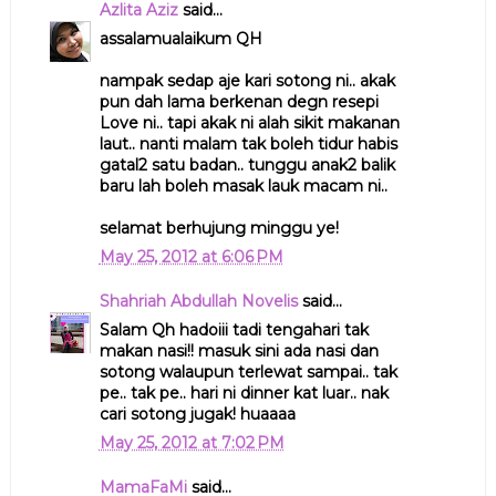
Azlita Aziz
said...
assalamualaikum QH
nampak sedap aje kari sotong ni.. akak
pun dah lama berkenan degn resepi
Love ni.. tapi akak ni alah sikit makanan
laut.. nanti malam tak boleh tidur habis
gatal2 satu badan.. tunggu anak2 balik
baru lah boleh masak lauk macam ni..
selamat berhujung minggu ye!
May 25, 2012 at 6:06 PM
Shahriah Abdullah Novelis
said...
Salam Qh hadoiii tadi tengahari tak
makan nasi!! masuk sini ada nasi dan
sotong walaupun terlewat sampai.. tak
pe.. tak pe.. hari ni dinner kat luar.. nak
cari sotong jugak! huaaaa
May 25, 2012 at 7:02 PM
MamaFaMi
said...