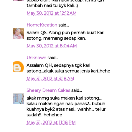
sebab alah.. Nampak sedap, tentu QH
tambah nasi tu byk kali. ;)
May 30, 2012 at 12:12 AM
HomeKreation
said...
Salam QS. Along pun pernah buat kari
sotong, memang sedap kan.
May 30, 2012 at 8:04 AM
Unknown
said...
Assalam QH, sedapnya tgk kari
sotong...akak suka semua jenis kari..hehe
May 31, 2012 at 3:18 AM
Sheery Dream Cakes
said...
akak mmg suka makan kari sotong...
kalau makan ngan nasi panas2.. bubuh
kuahnya byk2 atas nasi... wahhh... teliur
sudah!!.. hehehee
May 31, 2012 at 11:18 PM