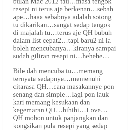
bulan Mac 2012 tau…masa tengok
resepi ni terus aje berkenan…sebab
ape…haaa sebabnya adalah sotong
tu dikarikan…sangat sedap tengok
di majalah tu…terus aje QH bubuh
dalam list cepat2…tapi baru2 ni la
boleh mencubanya…kiranya sampai
sudah giliran resepi ni…hehehe…
Bile dah mencuba tu…memang
ternyata sedapnye…memenuhi
citarasa QH…cara masakannye pon
senang dan simple…lagi pon lauk
kari memang kesukaan dan
kegemaran QH…hihihi…Love…
QH mohon untuk panjangkan dan
kongsikan pula resepi yang sedap