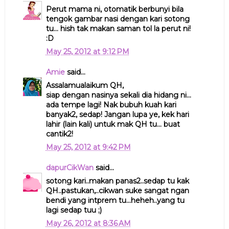
Perut mama ni, otomatik berbunyi bila
tengok gambar nasi dengan kari sotong
tu... hish tak makan saman tol la perut ni!
:D
May 25, 2012 at 9:12 PM
Amie
said...
Assalamualaikum QH,
siap dengan nasinya sekali dia hidang ni...
ada tempe lagi! Nak bubuh kuah kari
banyak2, sedap! Jangan lupa ye, kek hari
lahir (lain kali) untuk mak QH tu... buat
cantik2!
May 25, 2012 at 9:42 PM
dapurCikWan
said...
sotong kari..makan panas2..sedap tu kak
QH..pastukan,..cikwan suke sangat ngan
bendi yang intprem tu...heheh..yang tu
lagi sedap tuu ;)
May 26, 2012 at 8:36 AM