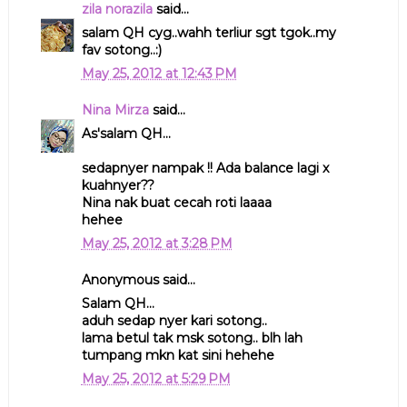
zila norazila
said...
salam QH cyg..wahh terliur sgt tgok..my
fav sotong..:)
May 25, 2012 at 12:43 PM
Nina Mirza
said...
As'salam QH...
sedapnyer nampak !! Ada balance lagi x
kuahnyer??
Nina nak buat cecah roti laaaa
hehee
May 25, 2012 at 3:28 PM
Anonymous said...
Salam QH...
aduh sedap nyer kari sotong..
lama betul tak msk sotong.. blh lah
tumpang mkn kat sini hehehe
May 25, 2012 at 5:29 PM