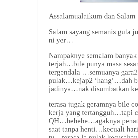
Assalamualaikum dan Salam
Salam sayang semanis gula j
ni yer…
Nampaknye semalam banyak l
terjah…bile punya masa sesam
tergendala …semuanya gara2 
pulak…kejap2 ‘hang’…dah bap
jadinya…nak disumbatkan k
terasa jugak geramnya bile c
kerja yang tertangguh…tapi c
QH…hehehe…agaknya penat s
saat tanpa henti…kecuali ha
tu…terasa la pulak kesusah