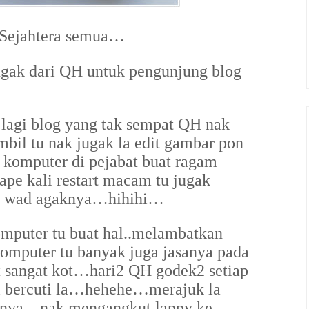
 Sejahtera semua…
ugak dari QH untuk pengunjung blog
agi blog yang tak sempat QH nak
bil tu nak jugak la edit gambar pon
komputer di pejabat buat ragam
e kali restart macam tu jugak
e wad agaknya…hihihi…
omputer tu buat hal..melambatkan
omputer tu banyak juga jasanya pada
angat kot…hari2 QH godek2 setiap
ri bercuti la…hehehe…merajuk la
annya…nak mengangkut lappy ke