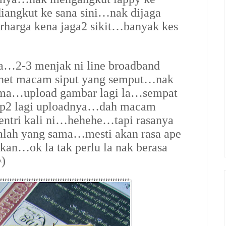
angkut ke sana sini…nak dijaga
rharga kena jaga2 sikit…banyak kes
a…2-3 menjak ni line broadband
net macam siput yang semput…nak
 lama…upload gambar lagi la…sempat
siap2 lagi uploadnya…dah macam
 entri kali ni…hehehe…tapi rasanya
alah yang sama…mesti akan rasa ape
kan…ok la tak perlu la nak berasa
^)