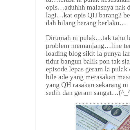
opis…aduhhh malasnya nak di
lagi…kat opis QH barang2 be
dah hilang barang berlaku…
Dirumah ni pulak…tak tahu l
problem memanjang…line te
loading blog sikit la punya
tidur bangun balik pon tak 
episode lepas geram la pulak
bile ade yang merasakan mas
yang QH rasakan sekarang ni 
sedih dan geram sangat…(^_