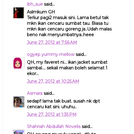
ibh_sue
said...
Aslmkum GH
Terliur pagi2 masuk sini. Lama betul tak
mkn ikan cencaru sumbat tau. Biasa tu
mkn ikan cencaru goreng ja..Udah malas
beno nak menyumbatnya..heee
June 27, 2012 at 7:56 AM
ogyep yummy mellow
said...
QH, my faveret ni... ikan jacket sumbat
sambal.... sekali makan boleh selamat 1
ekor...
June 27, 2012 at 10:25 AM
Asmara
said...
sedap!! lama tak buat. susah nk dpt
cencaru kat sini. uhuhu..
June 27, 2012 at 1:35 PM
Shahriah Abdullah Novelis
said...