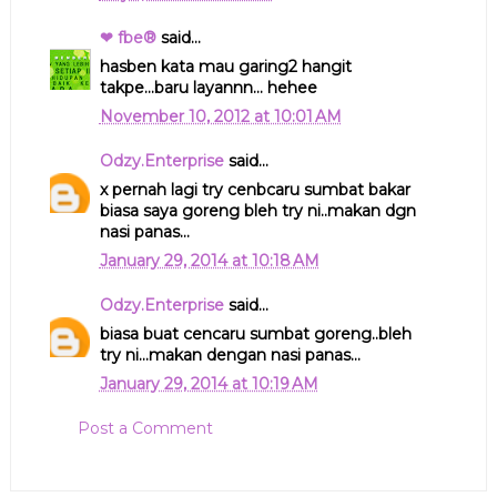
❤ fbe®
said...
hasben kata mau garing2 hangit
takpe...baru layannn... hehee
November 10, 2012 at 10:01 AM
Odzy.Enterprise
said...
x pernah lagi try cenbcaru sumbat bakar
biasa saya goreng bleh try ni..makan dgn
nasi panas...
January 29, 2014 at 10:18 AM
Odzy.Enterprise
said...
biasa buat cencaru sumbat goreng..bleh
try ni...makan dengan nasi panas...
January 29, 2014 at 10:19 AM
Post a Comment