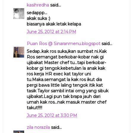
kasihredha
said...
sedappp...
akak suka :)
biasanya akak letak kelapa
June 25, 2012 at 2:14 PM
Puan Ros @ Sinaranmenu.blogspot
said...
Sedap..kak ros suka,ikan sumbat ni.Kak
Ros semangat berkobar-kobar nak gi
ujibakat Master chef tu...tapi berkobar-
kobar gi tengok.kebetulan la anak kak
ros kerja HR exec kat taylor uni
tu.Maka.semangat la kak ros ikut dia
pergi bawa little laling tengok itik kat
tasik Taylor sambil intai orng yang sibuk
ujibakat.Lagi pun tak brapa jauh dari
umah kak ros...nak masuk master chef
takut!!!!!
June 25, 2012 at 3:30 PM
zila norazila
said...