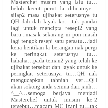
Masterchef musim yang lalu tu…
beloh kecut perut la dibuatnye…
silap2 masa ujibakat seterusnye tu
QH dah dah layak kot…tak pandai
lagi untuk mencipta resepi2 yang
baru...masak sekarang ni pon masih
lagi tengok resepi satu persatu…jadi
kena hentikan la berangan nak pergi
ke peringkat seterusnya tu…
hahaha…pada teman2 yang telah ke
ujibakat tersebut dan layak untuk ke
peringkat seterusnya tu…QH nak
mengucapkan tahniah yer…QH
akan sokong anda semua dari jauh…
^__^…semoga berjaya menjadi
Masterchef untuk musim ke-2
tersebut…macam MC Izani tu…tak