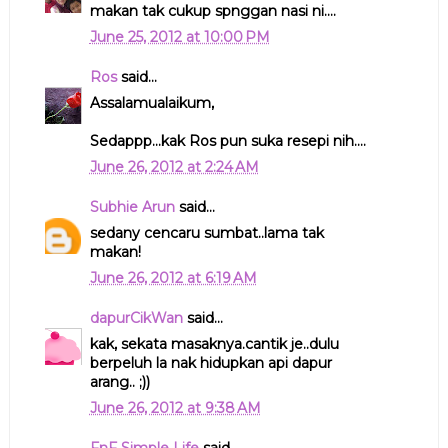
makan tak cukup spnggan nasi ni....
June 25, 2012 at 10:00 PM
Ros
said...
Assalamualaikum,
Sedappp...kak Ros pun suka resepi nih....
June 26, 2012 at 2:24 AM
Subhie Arun
said...
sedany cencaru sumbat..lama tak
makan!
June 26, 2012 at 6:19 AM
dapurCikWan
said...
kak, sekata masaknya.cantik je..dulu
berpeluh la nak hidupkan api dapur
arang.. ;))
June 26, 2012 at 9:38 AM