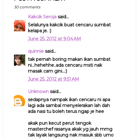
30 comments
Kakcik Seroja
said...
Selalunya kakcik buat cencaru sumbat
kelapa je. :)
June 25, 2012 at 9:04 AM
quinnie
said...
tak pernah boring makan ikan sumbat
ni...hehehhe..ada cencaru msti nak
masak cam gini...:)
June 25, 2012 at 9:51 AM
Unknown
said...
sedapnya nampak ikan cencaru ni apa
lagi ada sambal menyelerakan lah dah
ada nasi tu boleh terus ngap je hee
akak pun kecut perut tengok
masterchef rasanya akak yg jauh mmg
tak layak langsung nak masuk sbb umo