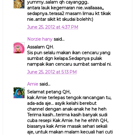
yummy..salam qh cayanggg..
antara lauk kegemaran nie..wallaaaa,,
sedapnya..terasa2 masam limau kt tikak
nie..antar sikit kt skudai bolehh:)
June 25, 2012 at 4:37 PM
Norzie hany
said...
Assalam QH.
Sis pun selalu makan ikan cencaru yang
sumbat dgn kelapa.Sedapnya pulak
nampak ikan cencaru sumbat sambal ni.
June 25, 2012 at 5:13 PM
Amie
said...
Selamat petang QH,
kak Amie terlepas tengok rancangan tu,
ada-ada aje... asyik kelahi berebut
channel dengan anak-anak he he heh
Terima kasih...terima kasih banyak sudi
cuba resepi Kak Amie. he he ehhh QH,
biasanya kak Amie masak sehari sekali
aje, untuk makan malam kecuali hari cuti