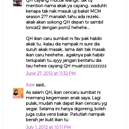
QH cayang mucuk wangii.. dik tq
mention nama akak ya cayang.. waduhh
kenapa tak nak masuk uji bakat MCM
season 2?? manalah tahu ada rezeki..
akak akan sokong QH depan tv sambil
loncat2 dengan pom2 hehehe...
QH ikan caru sumbat ni fav pak habibi
akak tu.. kalau dia nampak ni sure dia
suruh akak masak.. lama dah tak masak
ikan caru heehehe.. agaknya pak habibi
terlupalah tu..syyy jangan beritahu dia
tau hehee cayang QH muahzzzzzzzzzz
June 27, 2012 at 11:32 PM
Azie
said...
As salam QH, ikan cencaru sumbat ni
memang kegemaran anak saya. Lagi
pulak, mudah nak dapat ikan cencaru yg
segar. Selama ini hanya digoreng, boleh
juga cuba versi bakar. Patutlah nampak
bersih jer kulit ikan tu
July 1, 2012 at 10:11 PM