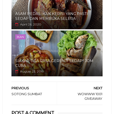
ASAM PEDAS IKAN KERISI YANG PASTI
SEDAP DAN MEMBUKA SELERA
April 26, 2020
IKAN
SIAKAP TIGA RASA GERENTI SEDAP!! JOM
CUBA
August 23, 2019
PREVIOUS
NEXT
SOTONG SUMBAT
WOWWW 1001
GIVEAWAY
POST A COMMENT