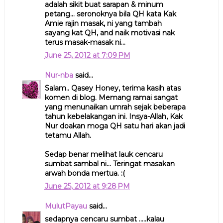
adalah sikit buat sarapan & minum
petang... seronoknya bila QH kata Kak
Amie rajin masak, ni yang tambah
sayang kat QH, and naik motivasi nak
terus masak-masak ni...
June 25, 2012 at 7:09 PM
Nur-nba
said...
Salam.. Qasey Honey, terima kasih atas
komen di blog. Memang ramai sangat
yang menunaikan umrah sejak beberapa
tahun kebelakangan ini. Insya-Allah, Kak
Nur doakan moga QH satu hari akan jadi
tetamu Allah.
Sedap benar melihat lauk cencaru
sumbat sambal ni... Teringat masakan
arwah bonda mertua. :(
June 25, 2012 at 9:28 PM
MulutPayau
said...
sedapnya cencaru sumbat .....kalau