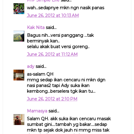
FnF Simple Life
said...
wah...sedapnye mkn ngn nasik panas
June 26, 2012 at 10:13 AM
Kak Nita
said...
Bagus nih...versi panggang ...tak
berminyak kan..
selalu akak buat versi goreng..
June 26, 2012 at 11:12 AM
ady
said...
as-salam QH
mmg sedap ikan cencaru ni mkn dgn
nasi panas2 tapi Ady suka ikan
kembong...berselera tgk ikan tu...
June 26, 2012 at 2:10 PM
Mamasya
said...
Salam QH. akk suka ikan cencaru masak
sumbat gini....tambah yg bakar....sedap
mkn tp sejak dok jauh ni mmg miss tak