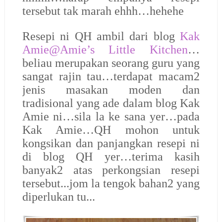
tersebut tak marah ehhh…hehehe
Resepi ni QH ambil dari blog
Kak
Amie@Amie’s Little Kitchen
…
beliau merupakan seorang guru yang
sangat rajin tau…terdapat macam2
jenis masakan moden dan
tradisional yang ade dalam blog Kak
Amie ni…sila la ke sana yer…pada
Kak Amie…QH mohon untuk
kongsikan dan panjangkan resepi ni
di blog QH yer…terima kasih
banyak2 atas perkongsian resepi
tersebut...jom la tengok bahan2 yang
diperlukan tu...