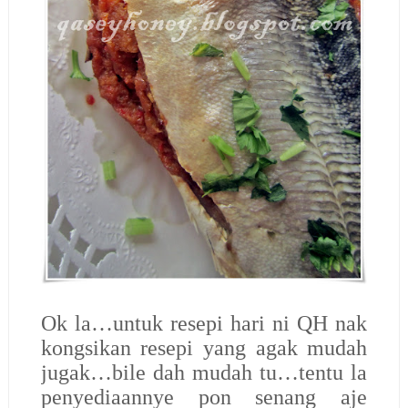
Ok la…untuk resepi hari ni QH nak
kongsikan resepi yang agak mudah
jugak…bile dah mudah tu…tentu la
penyediaannye pon senang aje