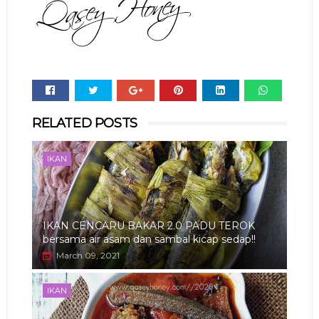
Whats
RELATED POSTS
app
IKAN
IKAN CENCARU BAKAR 2.0 PADU TEROK
bersama air asam dan sambal kicap sedap!!
March 09, 2021
IKAN