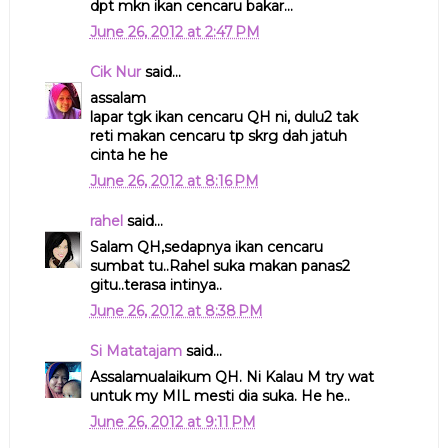
dpt mkn ikan cencaru bakar...
June 26, 2012 at 2:47 PM
Cik Nur
said...
assalam
lapar tgk ikan cencaru QH ni, dulu2 tak
reti makan cencaru tp skrg dah jatuh
cinta he he
June 26, 2012 at 8:16 PM
rahel
said...
Salam QH,sedapnya ikan cencaru
sumbat tu..Rahel suka makan panas2
gitu..terasa intinya..
June 26, 2012 at 8:38 PM
Si Matatajam
said...
Assalamualaikum QH. Ni Kalau M try wat
untuk my MIL mesti dia suka. He he..
June 26, 2012 at 9:11 PM