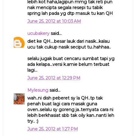
lebih kot haha,lagipun mmg tak reti pun
nak mencipta segala resepi tu tabik
spring lah pada yg dtp masuk tu kan QH
June 25, 2012 at 10:03 AM
ucubakery
said...
diet ke QH....besar lauk dari nasik...kalau
ucu tak cukup nasik seciput tu..hahhaa..
selalu jugak buat cencaru sumbat tapi yg
ada kelapa...versi k.amie belum terbuat
lagi...
June 25, 2012 at 12:29 PM
Mylesung
said...
wah..ni dish peberet sy la QH..tp tak
penah buat lagi cara masak guna
oven..selalu sy goreng ja..ternyata cara ni
lebih berkhasiat sbb tak oily kan..nanti leh
try.. :)
June 25, 2012 at 1:27 PM