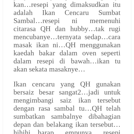
kan…resepi yang dimaksudkan itu
adalah Ikan Cencaru Sumbat
Sambal…resepi ni memenuhi
citarasa QH dan hubby…tak rugi
mencubanye…ternyata sedap…cara
masak ikan ni…QH menggunakan
kaedah bakar dalam oven seperti
dalam resepi di bawah…ikan tu
akan sekata masaknye…
Ikan cencaru yang QH gunakan
bersaiz besar sangat2…jadi untuk
mengimbangi saiz ikan tersebut
dengan rasa sambal tu…QH telah
sumbatkan sambalnye dibahagian
depan dan belakang ikan tersebut…
hihihi…harap empunya resepi