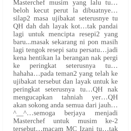
Masterchef musim yang lalu tu…
beloh kecut perut la dibuatnye…
silap2 masa ujibakat seterusnye tu
QH dah dah layak kot…tak pandai
lagi untuk mencipta resepi2 yang
baru...masak sekarang ni pon masih
lagi tengok resepi satu persatu…jadi
kena hentikan la berangan nak pergi
ke peringkat seterusnya tu…
hahaha…pada teman2 yang telah ke
ujibakat tersebut dan layak untuk ke
peringkat seterusnya tu…QH nak
mengucapkan tahniah yer…QH
akan sokong anda semua dari jauh…
^__^…semoga berjaya menjadi
Masterchef untuk musim ke-2
tersebut…macam MC Izani tu…tak