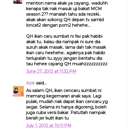
mention nama akak ya cayang.. waduhh
kenapa tak nak masuk uji bakat MCM
season 2?? manalah tahu ada rezeki..
akak akan sokong QH depan tv sambil
loncat2 dengan pom2 hehehe...
QH ikan caru sumbat ni fav pak habibi
akak tu.. kalau dia nampak ni sure dia
suruh akak masak.. lama dah tak masak
ikan caru heehehe.. agaknya pak habibi
terlupalah tu..syyy jangan beritahu dia
tau hehee cayang QH muahzzzzzzzzzz
June 27, 2012 at 11:32 PM
Azie
said...
As salam QH, ikan cencaru sumbat ni
memang kegemaran anak saya. Lagi
pulak, mudah nak dapat ikan cencaru yg
segar. Selama ini hanya digoreng, boleh
juga cuba versi bakar. Patutlah nampak
bersih jer kulit ikan tu
July 1, 2012 at 10:11 PM