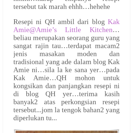
tersebut tak marah ehhh…hehehe
Resepi ni QH ambil dari blog
Kak
Amie@Amie’s Little Kitchen
…
beliau merupakan seorang guru yang
sangat rajin tau…terdapat macam2
jenis masakan moden dan
tradisional yang ade dalam blog Kak
Amie ni…sila la ke sana yer…pada
Kak Amie…QH mohon untuk
kongsikan dan panjangkan resepi ni
di blog QH yer…terima kasih
banyak2 atas perkongsian resepi
tersebut...jom la tengok bahan2 yang
diperlukan tu...