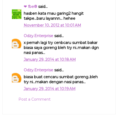
❤ fbe®
said...
hasben kata mau garing2 hangit
takpe...baru layannn... hehee
November 10, 2012 at 10:01 AM
Odzy.Enterprise
said...
x pernah lagi try cenbcaru sumbat bakar
biasa saya goreng bleh try ni..makan dgn
nasi panas...
January 29, 2014 at 10:18 AM
Odzy.Enterprise
said...
biasa buat cencaru sumbat goreng..bleh
try ni...makan dengan nasi panas...
January 29, 2014 at 10:19 AM
Post a Comment