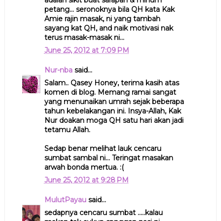
adalah sikit buat sarapan & minum
petang... seronoknya bila QH kata Kak
Amie rajin masak, ni yang tambah
sayang kat QH, and naik motivasi nak
terus masak-masak ni...
June 25, 2012 at 7:09 PM
Nur-nba
said...
Salam.. Qasey Honey, terima kasih atas
komen di blog. Memang ramai sangat
yang menunaikan umrah sejak beberapa
tahun kebelakangan ini. Insya-Allah, Kak
Nur doakan moga QH satu hari akan jadi
tetamu Allah.
Sedap benar melihat lauk cencaru
sumbat sambal ni... Teringat masakan
arwah bonda mertua. :(
June 25, 2012 at 9:28 PM
MulutPayau
said...
sedapnya cencaru sumbat .....kalau