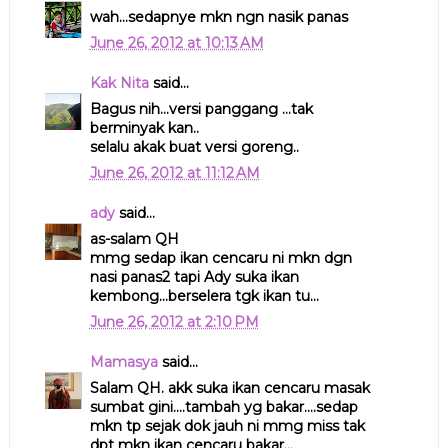
wah...sedapnye mkn ngn nasik panas
June 26, 2012 at 10:13 AM
Kak Nita
said...
Bagus nih...versi panggang ...tak
berminyak kan..
selalu akak buat versi goreng..
June 26, 2012 at 11:12 AM
ady
said...
as-salam QH
mmg sedap ikan cencaru ni mkn dgn
nasi panas2 tapi Ady suka ikan
kembong...berselera tgk ikan tu...
June 26, 2012 at 2:10 PM
Mamasya
said...
Salam QH. akk suka ikan cencaru masak
sumbat gini....tambah yg bakar....sedap
mkn tp sejak dok jauh ni mmg miss tak
dpt mkn ikan cencaru bakar...