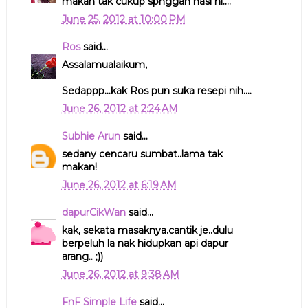
makan tak cukup spnggan nasi ni....
June 25, 2012 at 10:00 PM
Ros
said...
Assalamualaikum,
Sedappp...kak Ros pun suka resepi nih....
June 26, 2012 at 2:24 AM
Subhie Arun
said...
sedany cencaru sumbat..lama tak
makan!
June 26, 2012 at 6:19 AM
dapurCikWan
said...
kak, sekata masaknya.cantik je..dulu
berpeluh la nak hidupkan api dapur
arang.. ;))
June 26, 2012 at 9:38 AM
FnF Simple Life
said...