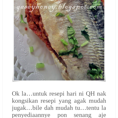
Ok la…untuk resepi hari ni QH nak
kongsikan resepi yang agak mudah
jugak…bile dah mudah tu…tentu la
penyediaannye pon senang aje