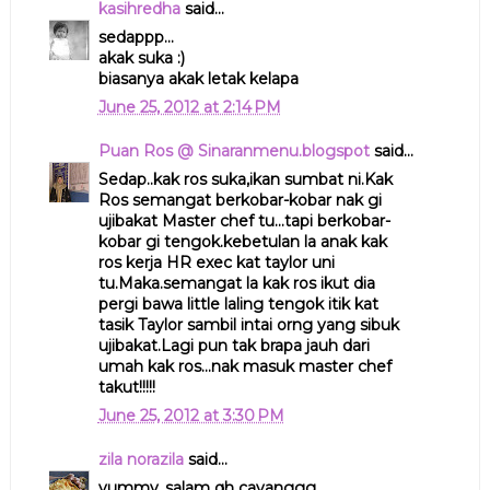
kasihredha
said...
sedappp...
akak suka :)
biasanya akak letak kelapa
June 25, 2012 at 2:14 PM
Puan Ros @ Sinaranmenu.blogspot
said...
Sedap..kak ros suka,ikan sumbat ni.Kak
Ros semangat berkobar-kobar nak gi
ujibakat Master chef tu...tapi berkobar-
kobar gi tengok.kebetulan la anak kak
ros kerja HR exec kat taylor uni
tu.Maka.semangat la kak ros ikut dia
pergi bawa little laling tengok itik kat
tasik Taylor sambil intai orng yang sibuk
ujibakat.Lagi pun tak brapa jauh dari
umah kak ros...nak masuk master chef
takut!!!!!
June 25, 2012 at 3:30 PM
zila norazila
said...
yummy..salam qh cayanggg..