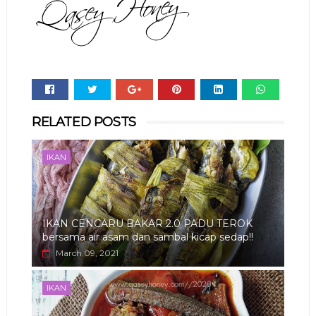
Whats
RELATED POSTS
app
IKAN
IKAN CENCARU BAKAR 2.0 PADU TEROK
bersama air asam dan sambal kicap sedap!!
March 09, 2021
IKAN