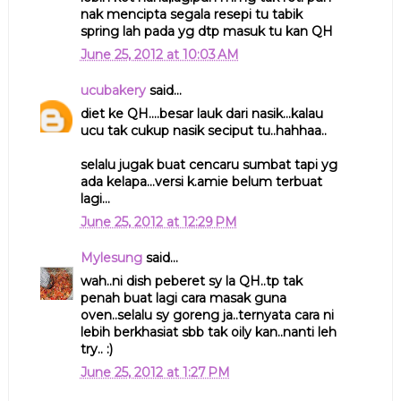
nak mencipta segala resepi tu tabik
spring lah pada yg dtp masuk tu kan QH
June 25, 2012 at 10:03 AM
ucubakery
said...
diet ke QH....besar lauk dari nasik...kalau
ucu tak cukup nasik seciput tu..hahhaa..
selalu jugak buat cencaru sumbat tapi yg
ada kelapa...versi k.amie belum terbuat
lagi...
June 25, 2012 at 12:29 PM
Mylesung
said...
wah..ni dish peberet sy la QH..tp tak
penah buat lagi cara masak guna
oven..selalu sy goreng ja..ternyata cara ni
lebih berkhasiat sbb tak oily kan..nanti leh
try.. :)
June 25, 2012 at 1:27 PM