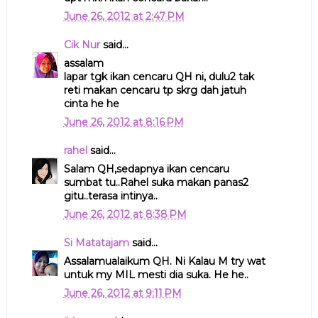
June 26, 2012 at 2:47 PM
Cik Nur
said...
assalam
lapar tgk ikan cencaru QH ni, dulu2 tak
reti makan cencaru tp skrg dah jatuh
cinta he he
June 26, 2012 at 8:16 PM
rahel
said...
Salam QH,sedapnya ikan cencaru
sumbat tu..Rahel suka makan panas2
gitu..terasa intinya..
June 26, 2012 at 8:38 PM
Si Matatajam
said...
Assalamualaikum QH. Ni Kalau M try wat
untuk my MIL mesti dia suka. He he..
June 26, 2012 at 9:11 PM