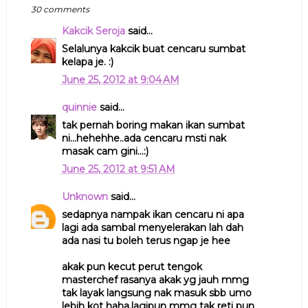
30 comments
Kakcik Seroja
said...
Selalunya kakcik buat cencaru sumbat
kelapa je. :)
June 25, 2012 at 9:04 AM
quinnie
said...
tak pernah boring makan ikan sumbat
ni...hehehhe..ada cencaru msti nak
masak cam gini...:)
June 25, 2012 at 9:51 AM
Unknown
said...
sedapnya nampak ikan cencaru ni apa
lagi ada sambal menyelerakan lah dah
ada nasi tu boleh terus ngap je hee
akak pun kecut perut tengok
masterchef rasanya akak yg jauh mmg
tak layak langsung nak masuk sbb umo
lebih kot haha,lagipun mmg tak reti pun