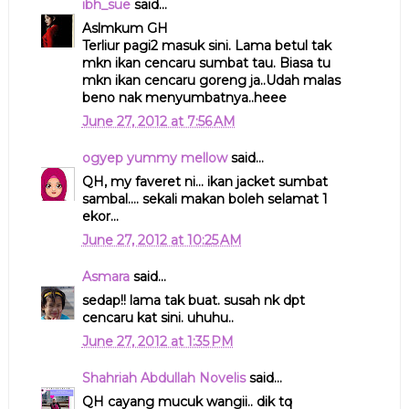
ibh_sue
said...
Aslmkum GH
Terliur pagi2 masuk sini. Lama betul tak
mkn ikan cencaru sumbat tau. Biasa tu
mkn ikan cencaru goreng ja..Udah malas
beno nak menyumbatnya..heee
June 27, 2012 at 7:56 AM
ogyep yummy mellow
said...
QH, my faveret ni... ikan jacket sumbat
sambal.... sekali makan boleh selamat 1
ekor...
June 27, 2012 at 10:25 AM
Asmara
said...
sedap!! lama tak buat. susah nk dpt
cencaru kat sini. uhuhu..
June 27, 2012 at 1:35 PM
Shahriah Abdullah Novelis
said...
QH cayang mucuk wangii.. dik tq