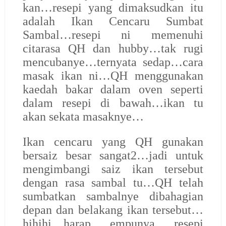
kan…resepi yang dimaksudkan itu
adalah Ikan Cencaru Sumbat
Sambal…resepi ni memenuhi
citarasa QH dan hubby…tak rugi
mencubanye…ternyata sedap…cara
masak ikan ni…QH menggunakan
kaedah bakar dalam oven seperti
dalam resepi di bawah…ikan tu
akan sekata masaknye…
Ikan cencaru yang QH gunakan
bersaiz besar sangat2…jadi untuk
mengimbangi saiz ikan tersebut
dengan rasa sambal tu…QH telah
sumbatkan sambalnye dibahagian
depan dan belakang ikan tersebut…
hihihi…harap empunya resepi