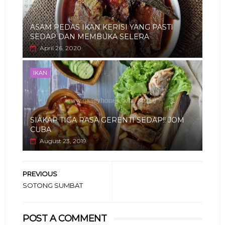
ASAM PEDAS IKAN KERISI YANG PASTI
SEDAP DAN MEMBUKA SELERA
April 26, 2020
IKAN
SIAKAP TIGA RASA GERENTI SEDAP!! JOM
CUBA
August 23, 2019
PREVIOUS
SOTONG SUMBAT
POST A COMMENT