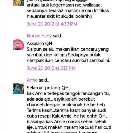
antara lauk kegemaran nie..wallaaaa,,
sedapnya..terasa2 masam limau kt tikak
nie..antar sikit kt skudai bolehh:)
June 25, 2012 at 4:37 PM
Norzie hany
said...
Assalam QH.
Sis pun selalu makan ikan cencaru yang
sumbat dgn kelapa.Sedapnya pulak
nampak ikan cencaru sumbat sambal ni.
June 25, 2012 at 5:13 PM
Amie
said...
Selamat petang QH,
kak Amie terlepas tengok rancangan tu,
ada-ada aje... asyik kelahi berebut
channel dengan anak-anak he he heh
Terima kasih...terima kasih banyak sudi
cuba resepi Kak Amie. he he ehhh QH,
biasanya kak Amie masak sehari sekali
aje, untuk makan malam kecuali hari cuti