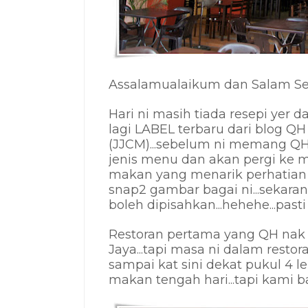
Assalamualaikum dan Salam Sej
Hari ni masih tiada resepi yer 
lagi LABEL terbaru dari blog QH 
(JJCM)...sebelum ni memang Q
jenis menu dan akan pergi ke 
makan yang menarik perhatian k
snap2 gambar bagai ni...sekaran
boleh dipisahkan...hehehe...pasti
Restoran pertama yang QH nak 
Jaya...tapi masa ni dalam restor
sampai kat sini dekat pukul 4 le
makan tengah hari...tapi kami 