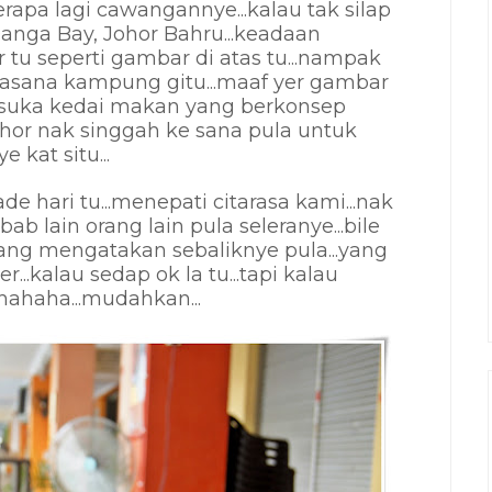
rapa lagi cawangannye...kalau tak silap
Danga Bay, Johor Bahru...keadaan
r tu seperti gambar di atas tu...nampak
suasana kampung gitu...maaf yer gambar
H suka kedai makan yang berkonsep
Johor nak singgah ke sana pula untuk
kat situ...
hari tu...menepati citarasa kami...nak
ab lain orang lain pula seleranye...bile
ang mengatakan sebaliknye pula...yang
..kalau sedap ok la tu...tapi kalau
.hahaha...mudahkan...