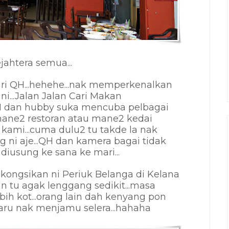
ahtera semua...
dari QH...hehehe...nak memperkenalkan
ni...Jalan Jalan Cari Makan
H dan hubby suka mencuba pelbagai
mane2 restoran atau mane2 kedai
ami...cuma dulu2 tu takde la nak
g ni aje...QH dan kamera bagai tidak
 diusung ke sana ke mari...
kongsikan ni Periuk Belanga di Kelana
an tu agak lenggang sedikit...masa
bih kot...orang lain dah kenyang pon
baru nak menjamu selera...hahaha