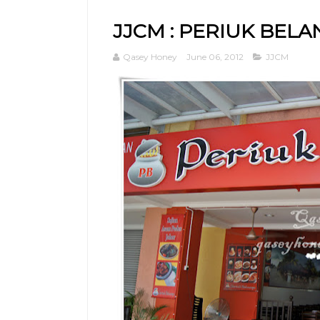
JJCM : PERIUK BELAN
Qasey Honey
June 06, 2012
JJCM