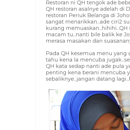
Restoran ni QH tengok ade bebe
QH restoran asalnye adelah di 
restoran Periuk Belanga di Joho
sangat menarikkan...ade ciri2 
kurang memuaskan...hihihi...Q
macam tu...nanti bile balik ke 
merasa masakan dan suasananye 
Pada QH kesemua menu yang ade 
tahu kena la mencuba jugak...seb
QH kata sedap nanti ade pula y
penting kena berani mencuba yer.
sebaliknye...jangan datang lagi..