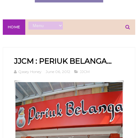
HOME
JJCM : PERIUK BELANGA...
Qasey Honey
June 06, 2012
JJCM