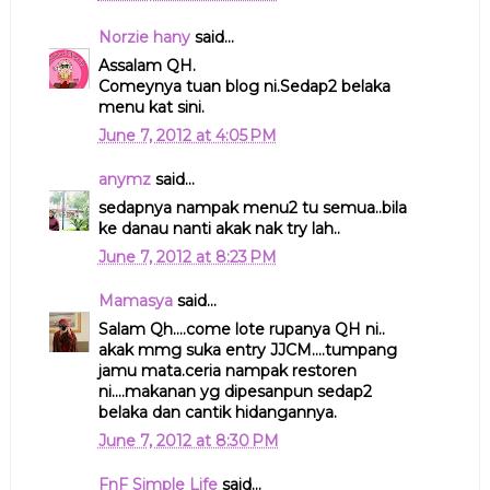
Norzie hany
said...
Assalam QH.
Comeynya tuan blog ni.Sedap2 belaka
menu kat sini.
June 7, 2012 at 4:05 PM
anymz
said...
sedapnya nampak menu2 tu semua..bila
ke danau nanti akak nak try lah..
June 7, 2012 at 8:23 PM
Mamasya
said...
Salam Qh....come lote rupanya QH ni..
akak mmg suka entry JJCM....tumpang
jamu mata.ceria nampak restoren
ni....makanan yg dipesanpun sedap2
belaka dan cantik hidangannya.
June 7, 2012 at 8:30 PM
FnF Simple Life
said...