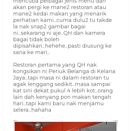
mencuba pelbagai jenis menu dan
akan pergi ke mane2 restoran atau
mane2 kedai makan yang menarik
perhatian kami...cuma dulu2 tu takde
la nak snap2 gambar bagai
ni...sekarang ni aje...QH dan kamera
bagai tidak boleh
dipisahkan...hehehe...pasti diusung ke
sana ke mari...
Restoran pertama yang QH nak
kongsikan ni Periuk Belanga di Kelana
Jaya...tapi masa ni dalam restoran tu
agak lenggang sedikit...masa sampai
kat sini dekat pukul 4 lebih kot...orang
lain dah kenyang pon makan tengah
hari...tapi kami baru nak menjamu
selera...hahaha