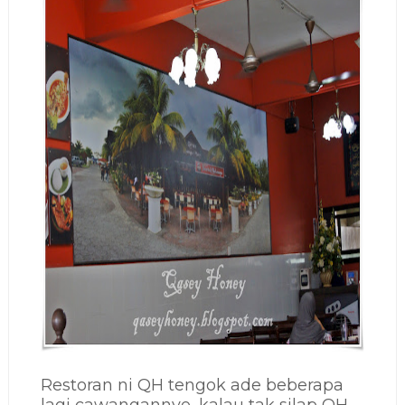
Restoran ni QH tengok ade beberapa
lagi cawangannye...kalau tak silap QH