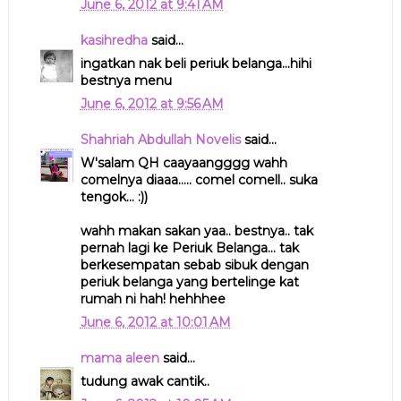
June 6, 2012 at 9:41 AM
kasihredha
said...
ingatkan nak beli periuk belanga...hihi
bestnya menu
June 6, 2012 at 9:56 AM
Shahriah Abdullah Novelis
said...
W'salam QH caayaangggg wahh
comelnya diaaa..... comel comell.. suka
tengok... :))
wahh makan sakan yaa.. bestnya.. tak
pernah lagi ke Periuk Belanga... tak
berkesempatan sebab sibuk dengan
periuk belanga yang bertelinge kat
rumah ni hah! hehhhee
June 6, 2012 at 10:01 AM
mama aleen
said...
tudung awak cantik..