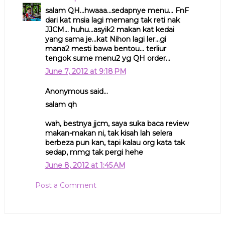
salam QH...hwaaa...sedapnye menu... FnF
dari kat msia lagi memang tak reti nak
JJCM... huhu...asyik2 makan kat kedai
yang sama je...kat Nihon lagi ler...gi
mana2 mesti bawa bentou... terliur
tengok sume menu2 yg QH order...
June 7, 2012 at 9:18 PM
Anonymous said...
salam qh
wah, bestnya jjcm, saya suka baca review
makan-makan ni, tak kisah lah selera
berbeza pun kan, tapi kalau org kata tak
sedap, mmg tak pergi hehe
June 8, 2012 at 1:45 AM
Post a Comment