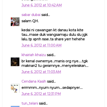
June 6, 2012 at 10:42 AM
sabar dubai
said...
salam QH.
kedai ni cawangan kt danau kota kite
tau...mase duk wangsamaju dulu slu jgk
lalu..tp xpnh rase..ta share yerr hehehe
June 6, 2012 at 11:00 AM
khairiah khaizu
said...
br kenal ownernye...manis org nye.....tgk
maknan2 tu geramnye...menyelerakan....
June 6, 2012 at 11:03 AM
Cendana Kasih
said...
errmmm...nyum nyum....sedapnyer....
June 6, 2012 at 12:31 PM
tun_telani
said...