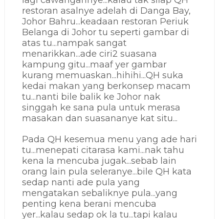
restoran asalnye adelah di Danga Bay,
Johor Bahru...keadaan restoran Periuk
Belanga di Johor tu seperti gambar di
atas tu...nampak sangat
menarikkan...ade ciri2 suasana
kampung gitu...maaf yer gambar
kurang memuaskan...hihihi...QH suka
kedai makan yang berkonsep macam
tu...nanti bile balik ke Johor nak
singgah ke sana pula untuk merasa
masakan dan suasananye kat situ...
Pada QH kesemua menu yang ade hari
tu...menepati citarasa kami...nak tahu
kena la mencuba jugak...sebab lain
orang lain pula seleranye...bile QH kata
sedap nanti ade pula yang
mengatakan sebaliknye pula...yang
penting kena berani mencuba
yer...kalau sedap ok la tu...tapi kalau