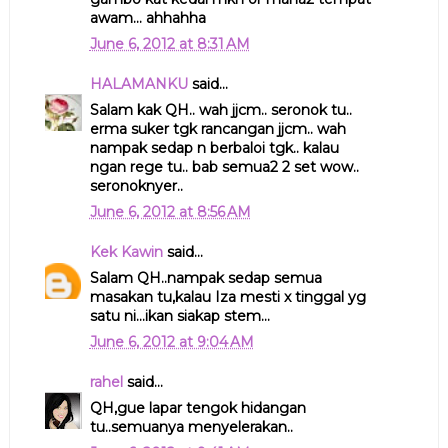
awam... ahhahha
June 6, 2012 at 8:31 AM
HALAMANKU
said...
Salam kak QH.. wah jjcm.. seronok tu..
erma suker tgk rancangan jjcm.. wah
nampak sedap n berbaloi tgk.. kalau
ngan rege tu.. bab semua2 2 set wow..
seronoknyer..
June 6, 2012 at 8:56 AM
Kek Kawin
said...
Salam QH..nampak sedap semua
masakan tu,kalau Iza mesti x tinggal yg
satu ni...ikan siakap stem...
June 6, 2012 at 9:04 AM
rahel
said...
QH,gue lapar tengok hidangan
tu..semuanya menyelerakan..