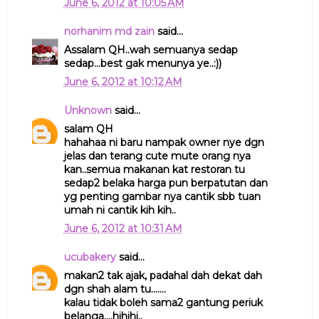
June 6, 2012 at 10:05 AM
norhanim md zain
said...
Assalam QH..wah semuanya sedap
sedap...best gak menunya ye..:))
June 6, 2012 at 10:12 AM
Unknown
said...
salam QH
hahahaa ni baru nampak owner nye dgn
jelas dan terang cute mute orang nya
kan..semua makanan kat restoran tu
sedap2 belaka harga pun berpatutan dan
yg penting gambar nya cantik sbb tuan
umah ni cantik kih kih..
June 6, 2012 at 10:31 AM
ucubakery
said...
makan2 tak ajak, padahal dah dekat dah
dgn shah alam tu.......
kalau tidak boleh sama2 gantung periuk
belanga....hihihi..