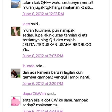
salam kak QH~~ wah... sedapnye menu!!!
murah jugak tgk harga makanan kt situ..
June 6, 2012 at 12:52 PM
leen
said...
murah tu...menu pun nampak
sedap...lupa lak nk ucap tahniah di ats
tersiarnya blog QH dlm majalh
JELITA...TERUSKAN USAHA BERBLOG
YE..
June 6, 2012 at 3:03 PM
ibundo
said...
dah ada kamera baru ni lagilah cun
gambar gambar2 yangQH ambil nanti...
June 6, 2012 at 3:20 PM
dapurCikWan
said...
entah bila la dpt CW ke sana..nampak
sedap2 makanan tu..
June 6, 2012 at 4:41 PM