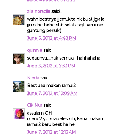
zila norazila
said...
wahh bestnya jjcm..kita nk buat jgk la
jjcm..he hehe sbb selalu sgt kami nie
gantung periuk:)
June 6, 2012 at 4:48 PM
quinnie
said...
sedapnya....nak semua....hahhahaha
June 6, 2012 at 7:33 PM
Nieda
said...
Best aaa makan ramai2
June 7, 2012 at 12:09 AM
Cik Nur
said...
assalam QH
menu2 yg mabeles nih, kena makan
ramai2 baru best he he
June 7, 2012 at 12:13 AM