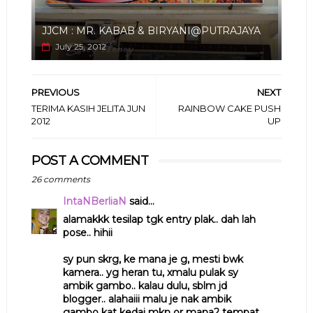
JJCM : MR. KABAB & BIRYANI@PUTRAJAYA
July 25, 2012
PREVIOUS
NEXT
TERIMA KASIH JELITA JUN
RAINBOW CAKE PUSH
2012
UP
POST A COMMENT
26 comments
IntaNBerliaN
said...
alamakkk tesilap tgk entry plak.. dah lah
pose.. hihii
sy pun skrg, ke mana je g, mesti bwk
kamera.. yg heran tu, xmalu pulak sy
ambik gambo.. kalau dulu, sblm jd
blogger.. alahaiii malu je nak ambik
gambo kat kedai mkn or mana2 tempat