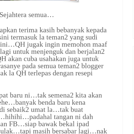
 Sejahtera semua…
apkan terima kasih bebanyak kepada
sini termasuk la teman2 yang sudi
g ini…QH jugak ingin memohon maaf
lagi untuk menjenguk dan berjalan2
H akan cuba usahakan juga untuk
rasanye pada semua teman2 blogger
k la QH terlepas dengan resepi
empat baru ni…tak semena2 kita akan
ehe…banyak benda baru kena
di sebaik2 umat la…tak buat
tu…hihihi…padahal tangan ni dah
dan FB…siap bawak bekal ipad
 pulak…tapi masih bersabar lagi…nak