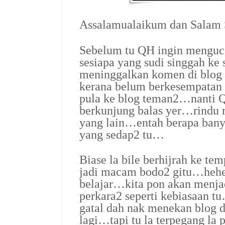
Assalamualaikum dan Salam
Sebelum tu QH ingin menguc
sesiapa yang sudi singgah ke 
meninggalkan komen di blo
kerana belum berkesempatan 
pula ke blog teman2…nanti Q
berkunjung balas yer…rindu 
yang lain…entah berapa banya
yang sedap2 tu…
Biase la bile berhijrah ke t
jadi macam bodo2 gitu…heh
belajar…kita pon akan menja
perkara2 seperti kebiasaan 
gatal dah nak menekan blog 
lagi…tapi tu la terpegang la