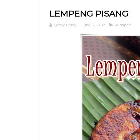
LEMPENG PISANG
Qasey Honey
June 12, 2012
Kudapan