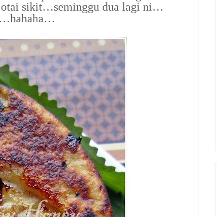
 otai sikit…seminggu dua lagi ni…
ula…hahaha…