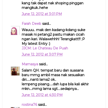
kang tak dapat nak shoping pinggan
mangkuk..hehe
June 12, 2012 at 3:01 PM
Farah Deeb
said...
Wauuu.. mak den kadang-kdang suke
masak ni petang2 pastu makan cicah
ngan kari. Walawehhh! Terangkatt!!! ;P
My latest Entry :)
JJCM: Le Chateau De Puah
June 12, 2012 at 3:07 PM
Mamasya
said...
Salam QH. tempat baru dan suasana
baru mmg ambil masa nak sesuaikan
diri.....nanti lama2 ok..
lempeng pisang.....dah lupa bila kali akhir
mkn....mmg lama sgt....sedapnya...
June 12, 2012 at 4:30 PM
rostina76
said...