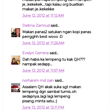
je...kekekek....tapi kalau org buatkan
makan je..kekekke
June 12, 2012 at 11:12 AM
Delima Zamrud
said...
Makan panas2 satukan ngan kopi panas
perrgghh best wooo :D
June 12, 2012 at 11:26 AM
Evelyn Gemina
said...
Dah habis ka lempeng tu kak QH???
nampak sedapp...
June 12, 2012 at 11:57 AM
norhanim md zain
said...
Assalam QH akak suka sgt makan
lempeng dgn sambal tumis..oh
sedapnya..lagi lagi lempeng
pisang..minta satu..:)
June 12, 2012 at 12:11 PM