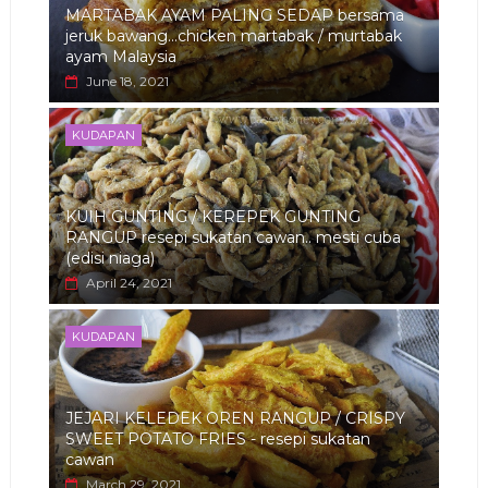
MARTABAK AYAM PALING SEDAP bersama
jeruk bawang...chicken martabak / murtabak
ayam Malaysia
June 18, 2021
KUDAPAN
KUIH GUNTING / KEREPEK GUNTING
RANGUP resepi sukatan cawan.. mesti cuba
(edisi niaga)
April 24, 2021
KUDAPAN
JEJARI KELEDEK OREN RANGUP / CRISPY
SWEET POTATO FRIES - resepi sukatan
cawan
March 29, 2021