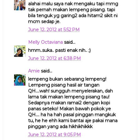
alahai malu saya nak mengaku tapi mmg
tak pernah makan lempeng pisang. tapi
bila tenguk yg garing2 ada hitam2 sikit ni
mcm sedap je.
June 12, 2012 at 5:52 PM
Melly Octaviana
said...
hmm..suka.. pasti enak nih.. ;)
June 12, 2012 at 6:38 PM
Amie
said...
lempeng bukan sebarang lempeng!
Lempeng pisang hasil air tangan
QH....wah! sungguh menyelerakan, dah
lama tak makan lempeng pisang tau!
Sedapnya makan ramai2 dengan kopi
panas seteko! Makan bawah pokok ye
QH.... ha ha hah pasal pinggan mangkuk
tu, he he ehh kami bantai aje pakai mana
pinggan yang ada hikhikhikkk
June 12, 2012 at 9:05 PM