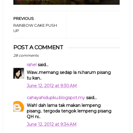
PREVIOUS
RAINBOW CAKE PUSH
UP
POST A COMMENT
28 comments
rahel
said...
Waw..memang sedap la ni.harum pisang
tu kan..
June 12, 2012 at 9:30 AM
cahayahidupku.blogspot.my
said...
Wah! dah lama tak makan lempeng
pisang.. tergoda tengok lempeng pisang
QH ni..
June 12, 2012 at 9:34 AM