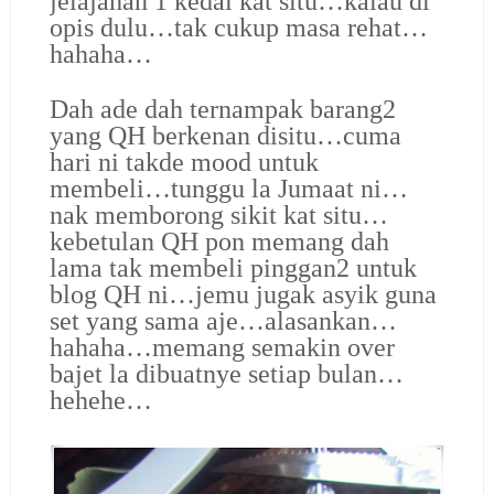
jelajahan 1 kedai kat situ…kalau di
opis dulu…tak cukup masa rehat…
hahaha…
Dah ade dah ternampak barang2
yang QH berkenan disitu…cuma
hari ni takde mood untuk
membeli…tunggu la Jumaat ni…
nak memborong sikit kat situ…
kebetulan QH pon memang dah
lama tak membeli pinggan2 untuk
blog QH ni…jemu jugak asyik guna
set yang sama aje…alasankan…
hahaha…memang semakin over
bajet la dibuatnye setiap bulan…
hehehe…