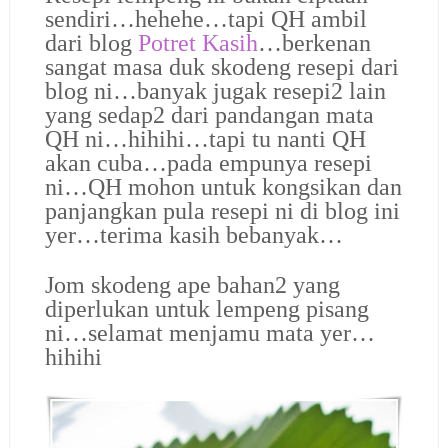
sendiri…hehehe…tapi QH ambil
dari blog
Potret Kasih
…berkenan
sangat masa duk skodeng resepi dari
blog ni…banyak jugak resepi2 lain
yang sedap2 dari pandangan mata
QH ni…hihihi…tapi tu nanti QH
akan cuba…pada empunya resepi
ni…QH mohon untuk kongsikan dan
panjangkan pula resepi ni di blog ini
yer…terima kasih bebanyak…
Jom skodeng ape bahan2 yang
diperlukan untuk lempeng pisang
ni…selamat menjamu mata yer…
hihihi