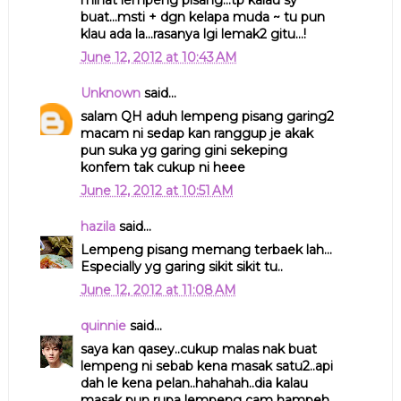
buat...msti + dgn kelapa muda ~ tu pun
klau ada la...rasanya lgi lemak2 gitu...!
June 12, 2012 at 10:43 AM
Unknown
said...
salam QH aduh lempeng pisang garing2
macam ni sedap kan ranggup je akak
pun suka yg garing gini sekeping
konfem tak cukup ni heee
June 12, 2012 at 10:51 AM
hazila
said...
Lempeng pisang memang terbaek lah...
Especially yg garing sikit sikit tu..
June 12, 2012 at 11:08 AM
quinnie
said...
saya kan qasey..cukup malas nak buat
lempeng ni sebab kena masak satu2..api
dah le kena pelan..hahahah..dia kalau
masak pun rupa lempeng cam hampeh