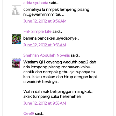
adda syuhada
said...
comelnya la nmpak lempeng pisang
ni...gewammmm tau...
June 12, 2012 at 9:36 AM
FnF Simple Life
said...
banana pancakes...syedapnye...
June 12, 2012 at 9:55 AM
Shahriah Abdullah Novelis
said...
Wsalam QH cayangg waduhh pagi2 dah
ada lempeng pisang menawan kalbu....
cantik dan nampak gebu aje rupanya tu
kan.. kalau makan dan hirup dengan kopi
o waduhh bestnya...
Wahh dah nak beli pinggan mangkuk...
akak tumpang suka heheheheh
June 12, 2012 at 9:55 AM
Gee®
said...