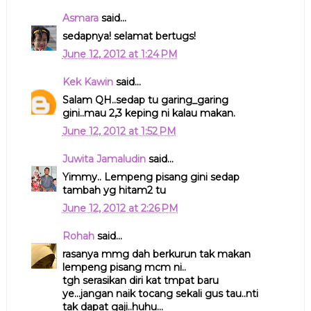
Asmara
said...
sedapnya! selamat bertugs!
June 12, 2012 at 1:24 PM
Kek Kawin
said...
Salam QH..sedap tu garing_garing
gini..mau 2,3 keping ni kalau makan.
June 12, 2012 at 1:52 PM
Juwita Jamaludin
said...
Yimmy.. Lempeng pisang gini sedap
tambah yg hitam2 tu
June 12, 2012 at 2:26 PM
Rohah
said...
rasanya mmg dah berkurun tak makan
lempeng pisang mcm ni..
tgh serasikan diri kat tmpat baru
ye...jangan naik tocang sekali gus tau..nti
tak dapat gaji..huhu...