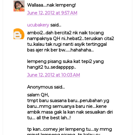
Wallaaa....nak lempeng!
June 12, 2012 at 9:57 AM
ucubakery
said...
amboi2...dah bercita2 nk naik tocang
nampaknya QH ni..hebat2...teruskan cita2
tu..kalau tak rugi nanti asyik tertinggal
bas ajer nk ber bw......hahahaha...
lempeng pisang suka kat tepi2 yang
hangit2 tu..sedappppp..
June 12, 2012 at 10:03 AM
Anonymous said...
salam QH,
tmpt baru suasana baru...perubahan yg
baru...mmg semuanya baru nie....kene
ambik masa gak la kan nak sesuaikan diri
tu.... all the best lah...!
tp kan...comey jer lempeng tu....sy mmg
minat lempeng pisang...tp kalau sy