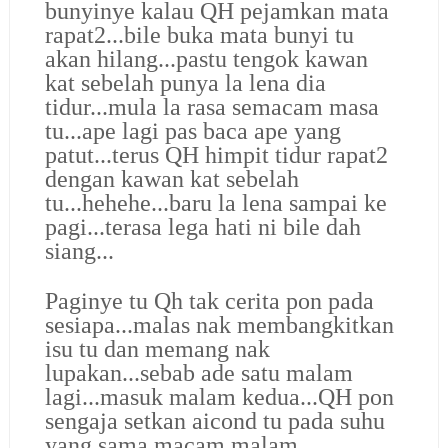
bunyinye kalau QH pejamkan mata
rapat2...bile buka mata bunyi tu
akan hilang...pastu tengok kawan
kat sebelah punya la lena dia
tidur...mula la rasa semacam masa
tu...ape lagi pas baca ape yang
patut...terus QH himpit tidur rapat2
dengan kawan kat sebelah
tu...hehehe...baru la lena sampai ke
pagi...terasa lega hati ni bile dah
siang...
Paginye tu Qh tak cerita pon pada
sesiapa...malas nak membangkitkan
isu tu dan memang nak
lupakan...sebab ade satu malam
lagi...masuk malam kedua...QH pon
sengaja setkan aicond tu pada suhu
yang sama macam malam