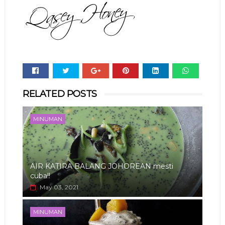
Whats
RELATED POSTS
app
MINUMAN
AIR KATIRA BALANG JOHOREAN mesti
cuba!!
May 03, 2021
MINUMAN