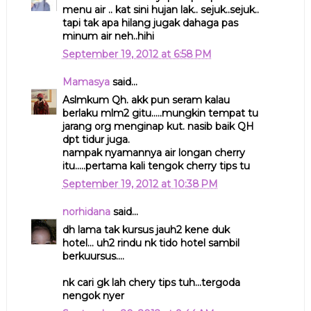
menu air .. kat sini hujan lak.. sejuk..sejuk..
tapi tak apa hilang jugak dahaga pas
minum air neh..hihi
September 19, 2012 at 6:58 PM
Mamasya
said...
Aslmkum Qh. akk pun seram kalau
berlaku mlm2 gitu.....mungkin tempat tu
jarang org menginap kut. nasib baik QH
dpt tidur juga.
nampak nyamannya air longan cherry
itu.....pertama kali tengok cherry tips tu
September 19, 2012 at 10:38 PM
norhidana
said...
dh lama tak kursus jauh2 kene duk
hotel... uh2 rindu nk tido hotel sambil
berkuursus....
nk cari gk lah chery tips tuh...tergoda
nengok nyer