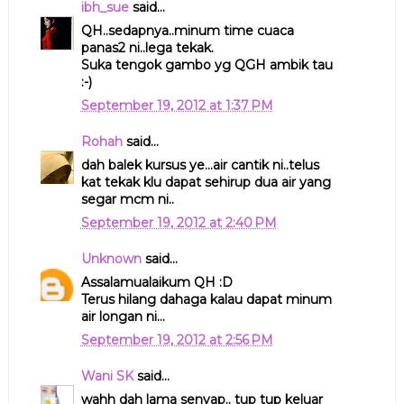
ibh_sue
said...
QH..sedapnya..minum time cuaca
panas2 ni..lega tekak.
Suka tengok gambo yg QGH ambik tau
:-)
September 19, 2012 at 1:37 PM
Rohah
said...
dah balek kursus ye...air cantik ni..telus
kat tekak klu dapat sehirup dua air yang
segar mcm ni..
September 19, 2012 at 2:40 PM
Unknown
said...
Assalamualaikum QH :D
Terus hilang dahaga kalau dapat minum
air longan ni...
September 19, 2012 at 2:56 PM
Wani SK
said...
wahh dah lama senyap.. tup tup keluar