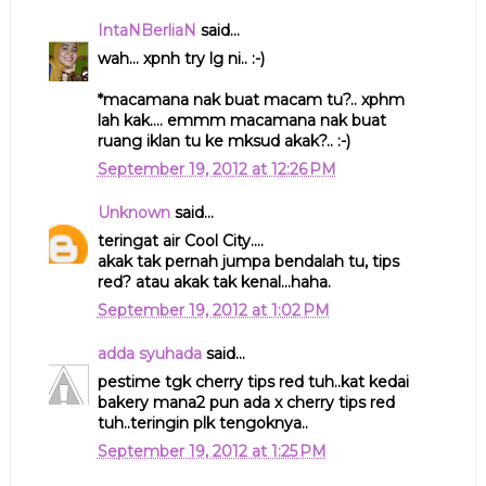
IntaNBerliaN
said...
wah... xpnh try lg ni.. :-)
*macamana nak buat macam tu?.. xphm
lah kak.... emmm macamana nak buat
ruang iklan tu ke mksud akak?.. :-)
September 19, 2012 at 12:26 PM
Unknown
said...
teringat air Cool City....
akak tak pernah jumpa bendalah tu, tips
red? atau akak tak kenal...haha.
September 19, 2012 at 1:02 PM
adda syuhada
said...
pestime tgk cherry tips red tuh..kat kedai
bakery mana2 pun ada x cherry tips red
tuh..teringin plk tengoknya..
September 19, 2012 at 1:25 PM