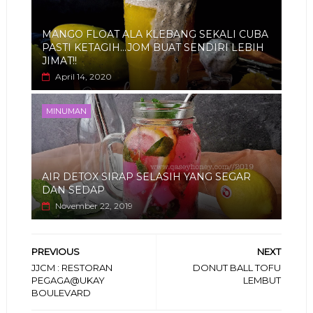
MANGO FLOAT ALA KLEBANG SEKALI CUBA
PASTI KETAGIH...JOM BUAT SENDIRI LEBIH
JIMAT!!
April 14, 2020
MINUMAN
AIR DETOX SIRAP SELASIH YANG SEGAR
DAN SEDAP
November 22, 2019
PREVIOUS
NEXT
JJCM : RESTORAN
DONUT BALL TOFU
PEGAGA@UKAY
LEMBUT
BOULEVARD