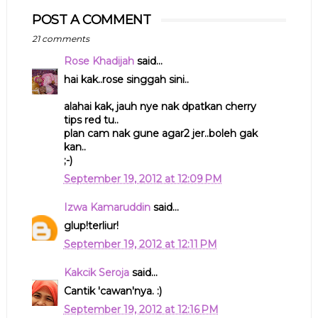
POST A COMMENT
21 comments
Rose Khadijah
said...
hai kak..rose singgah sini..
alahai kak, jauh nye nak dpatkan cherry
tips red tu..
plan cam nak gune agar2 jer..boleh gak
kan..
;-)
September 19, 2012 at 12:09 PM
Izwa Kamaruddin
said...
glup!terliur!
September 19, 2012 at 12:11 PM
Kakcik Seroja
said...
Cantik 'cawan'nya. :)
September 19, 2012 at 12:16 PM