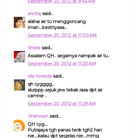
September 20, 2012 at 9:44 AM
anntaj
said...
alahai air tu menggoncang
iman....bestnyaaa...
September 20, 2012 at 11:00 AM
Shiela
said...
Assalam QH.. segarnya nampak air tu..
September 20, 2012 at 11:20 AM
zila norazila
said...
qh cygggg...
slurppp..sejuk jew tekak rasa dpt air
camnie ..
September 20, 2012 at 11:29 AM
Unknown
said...
QH cyg....
Putrajaya tgh panas terik tgh2 hari
nie....kalau dpt segelas nie....mmg