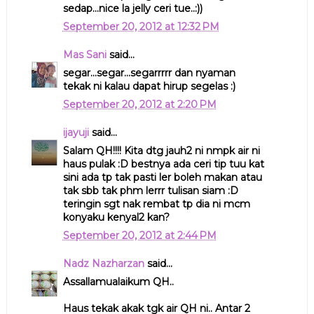
sedap...nice la jelly ceri tue..:))
September 20, 2012 at 12:32 PM
Mas Sani
said...
segar...segar...segarrrrr dan nyaman
tekak ni kalau dapat hirup segelas :)
September 20, 2012 at 2:20 PM
ijayuji
said...
Salam QH!!!! Kita dtg jauh2 ni nmpk air ni
haus pulak :D bestnya ada ceri tip tuu kat
sini ada tp tak pasti ler boleh makan atau
tak sbb tak phm lerrr tulisan siam :D
teringin sgt nak rembat tp dia ni mcm
konyaku kenyal2 kan?
September 20, 2012 at 2:44 PM
Nadz Nazharzan
said...
Assallamualaikum QH..
Haus tekak akak tgk air QH ni.. Antar 2