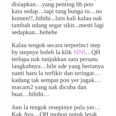
disiapkan…yang penting hb pon
kata sedap…tapi tang bunga tu…no
komen!!..hihihi...lain kali kalau nak
tambah udang segar sikit...mesti lagi
sedapkan...hehehe
Kalau tengok secara terperinci step
by stepnye boleh la klik
SINI
…QH
terlupa nak tunjukkan satu persatu
langkahnya…bile ade yang bertanya
nanti baru la terfikir dan teringat…
kadang tak sempat pon yer jugak…
macam2 yang nak dicuba dan
buat…hihihi…
Jom la tengok resepinye pula yer…
Kak Ayu…QH mohon untuk letak