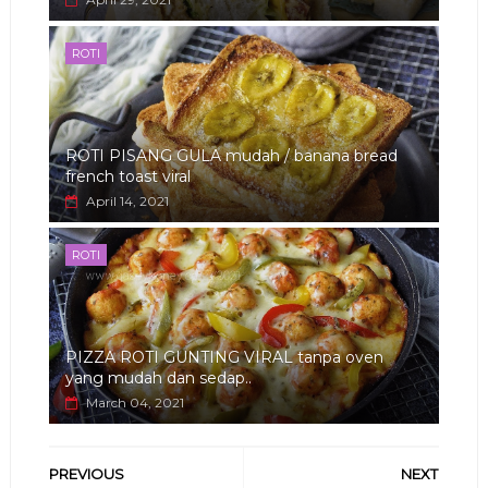
ROTI
ROTI PISANG GULA mudah / banana bread
french toast viral
April 14, 2021
ROTI
PIZZA ROTI GUNTING VIRAL tanpa oven
yang mudah dan sedap..
March 04, 2021
PREVIOUS
NEXT