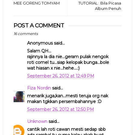
MEE GORENG TOMYAM
TUTORIAL : Bila Picasa
Album Penuh
POST A COMMENT
16 comments
Anonymous said...
Salam QH...
rajinnya la dia nie...geram pulak nengok
roti comel tu...siap kelopak bunga...bole
wat hiasan x nie...hehe....:)
September 26, 2012 at 12:49 PM
Fiza Nordin
said...
menarik juga,kan...mesti teruja org nak
makan tgkkan persembahannye :D
September 26, 2012 at 12:50 PM
Unknown
said...
cantik lah roti cawan mesti sedap sbb
ada sambal tu cuma kalau akak buat