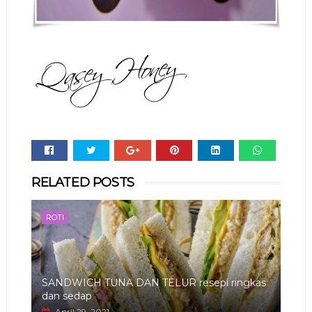
Whats
RELATED POSTS
app
ROTI
SANDWICH TUNA DAN TELUR resepi ringkas
dan sedap
April 29, 2021