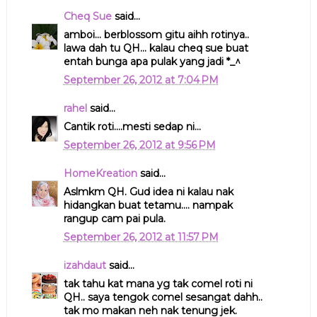
Cheq Sue
said...
amboi... berblossom gitu aihh rotinya..
lawa dah tu QH... kalau cheq sue buat
entah bunga apa pulak yang jadi *_^
September 26, 2012 at 7:04 PM
rahel
said...
Cantik roti....mesti sedap ni...
September 26, 2012 at 9:56 PM
HomeKreation
said...
Aslmkm QH. Gud idea ni kalau nak
hidangkan buat tetamu.... nampak
rangup cam pai pula.
September 26, 2012 at 11:57 PM
izahdaut
said...
tak tahu kat mana yg tak comel roti ni
QH.. saya tengok comel sesangat dahh..
tak mo makan neh nak tenung jek.