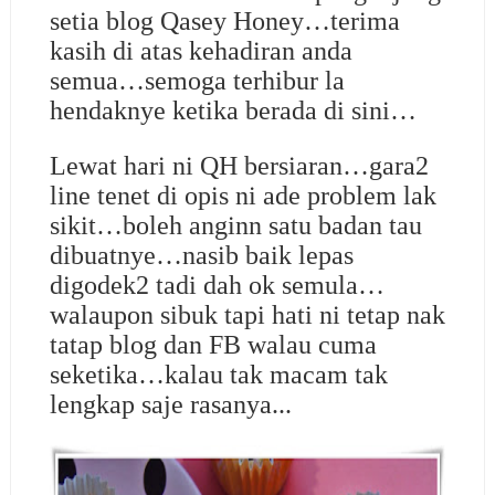
setia blog Qasey Honey…terima
kasih di atas kehadiran anda
semua…semoga terhibur la
hendaknye ketika berada di sini…
Lewat hari ni QH bersiaran…gara2
line tenet di opis ni ade problem lak
sikit…boleh anginn satu badan tau
dibuatnye…nasib baik lepas
digodek2 tadi dah ok semula…
walaupon sibuk tapi hati ni tetap nak
tatap blog dan FB walau cuma
seketika…kalau tak macam tak
lengkap saje rasanya...