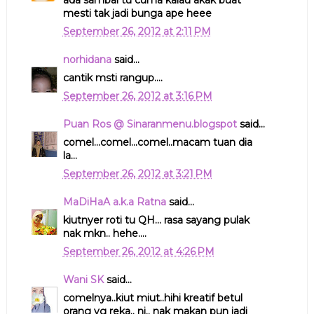
mesti tak jadi bunga ape heee
September 26, 2012 at 2:11 PM
norhidana
said...
cantik msti rangup....
September 26, 2012 at 3:16 PM
Puan Ros @ Sinaranmenu.blogspot
said...
comel...comel...comel..macam tuan dia
la...
September 26, 2012 at 3:21 PM
MaDiHaA a.k.a Ratna
said...
kiutnyer roti tu QH... rasa sayang pulak
nak mkn.. hehe....
September 26, 2012 at 4:26 PM
Wani SK
said...
comelnya..kiut miut..hihi kreatif betul
orang yg reka.. ni.. nak makan pun jadi