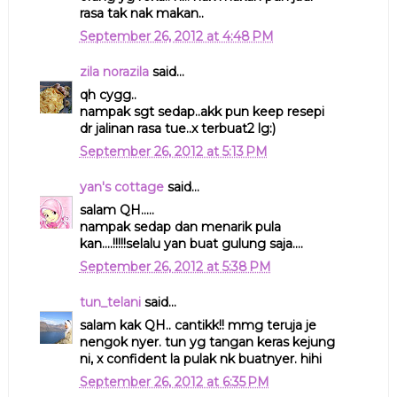
rasa tak nak makan..
September 26, 2012 at 4:48 PM
zila norazila
said...
qh cygg..
nampak sgt sedap..akk pun keep resepi
dr jalinan rasa tue..x terbuat2 lg:)
September 26, 2012 at 5:13 PM
yan's cottage
said...
salam QH.....
nampak sedap dan menarik pula
kan....!!!!!selalu yan buat gulung saja....
September 26, 2012 at 5:38 PM
tun_telani
said...
salam kak QH.. cantikk!! mmg teruja je
nengok nyer. tun yg tangan keras kejung
ni, x confident la pulak nk buatnyer. hihi
September 26, 2012 at 6:35 PM