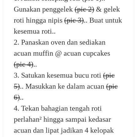
Gunakan penggelek
(pic 2)
& gelek
roti hingga nipis
(pic 3)
.. Buat untuk
kesemua roti..
2. Panaskan oven dan sediakan
acuan muffin @ acuan cupcakes
(pic 4)
..
3. Satukan kesemua bucu roti
(pic
5)
.. Masukkan ke dalam acuan
(pic
6)
..
4. Tekan bahagian tengah roti
perlahan² hingga sampai kedasar
acuan dan lipat jadikan 4 kelopak