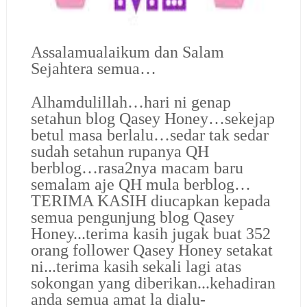
Assalamualaikum dan Salam
Sejahtera semua…
Alhamdulillah…hari ni genap
setahun blog Qasey Honey…sekejap
betul masa berlalu…sedar tak sedar
sudah setahun rupanya QH
berblog…rasa2nya macam baru
semalam aje QH mula berblog…
TERIMA KASIH diucapkan kepada
semua pengunjung blog Qasey
Honey...terima kasih jugak buat 352
orang follower Qasey Honey setakat
ni...terima kasih sekali lagi atas
sokongan yang diberikan...kehadiran
anda semua amat la dialu-