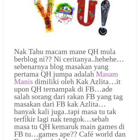
Nak Tahu macam mane QH mula
berblog ni?? Ni ceritanya..hehehe…
sebenarnya blog masakan yang
pertama QH jumpa adalah
Masam
Manis
dimiliki oleh Kak Azlita…it
upon QH ternampak di FB…ade
salah sorang dari rakan FB yang tag
masakan dari FB kak Azlita…
banyak kali juga..tapi masa tu tak
terfikir lagi nak tengok…sebab
masa tu QH kemaruk main games di
FB tu…games ape?? Café world dan