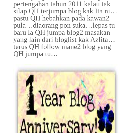
pertengahan tahun 2011 kalau tak
silap QH terjumpa blog kak Ita ni…
pastu QH hebahkan pada kawan2
pula…diaorang pon suka…lepas tu
baru la QH jumpa blog2 masakan
yang lain dari bloglist kak Azlita…
terus QH follow mane2 blog yang
QH jumpa tu…