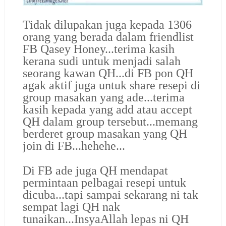
Tidak dilupakan juga kepada 1306
orang yang berada dalam friendlist
FB Qasey Honey...terima kasih
kerana sudi untuk menjadi salah
seorang kawan QH...di FB pon QH
agak aktif juga untuk share resepi di
group masakan yang ade...terima
kasih kepada yang add atau accept
QH dalam group tersebut...memang
berderet group masakan yang QH
join di FB...hehehe...
Di FB ade juga QH mendapat
permintaan pelbagai resepi untuk
dicuba...tapi sampai sekarang ni tak
sempat lagi QH nak
tunaikan...InsyaAllah lepas ni QH