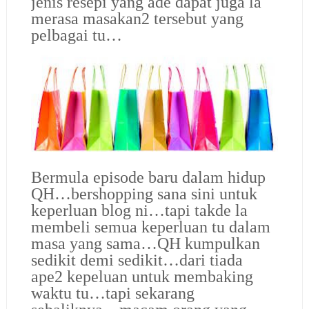
jenis resepi yang ade dapat juga la
merasa masakan2 tersebut yang
pelbagai tu…
Bermula episode baru dalam hidup
QH…bershopping sana sini untuk
keperluan blog ni…tapi takde la
membeli semua keperluan tu dalam
masa yang sama…QH kumpulkan
sedikit demi sedikit…dari tiada
ape2 kepeluan untuk membaking
waktu tu…tapi sekarang