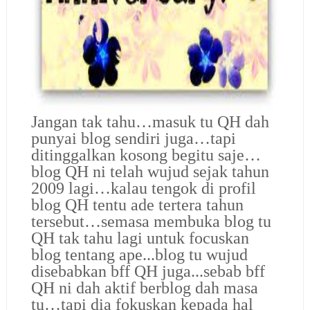
Jangan tak tahu…masuk tu QH dah
punyai blog sendiri juga…tapi
ditinggalkan kosong begitu saje…
blog QH ni telah wujud sejak tahun
2009 lagi…kalau tengok di profil
blog QH tentu ade tertera tahun
tersebut…semasa membuka blog tu
QH tak tahu lagi untuk focuskan
blog tentang ape...blog tu wujud
disebabkan bff QH juga...sebab bff
QH ni dah aktif berblog dah masa
tu…tapi dia fokuskan kepada hal