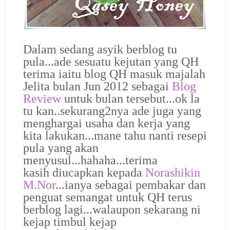
Dalam sedang asyik berblog tu
pula...ade sesuatu kejutan yang QH
terima iaitu blog QH masuk majalah
Jelita bulan Jun 2012 sebagai
Blog
Review
untuk bulan tersebut...ok la
tu kan..sekurang2nya ade juga yang
menghargai usaha dan kerja yang
kita lakukan...mane tahu nanti resepi
pula yang akan
menyusul...hahaha...terima
kasih diucapkan kepada
Norashikin
M.Nor
...ianya sebagai pembakar dan
penguat semangat untuk QH terus
berblog lagi...walaupon sekarang ni
kejap timbul kejap