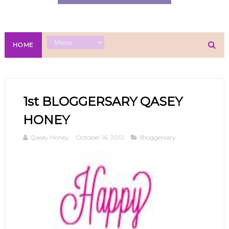
HOME
1st BLOGGERSARY QASEY
HONEY
Qasey Honey
October 16, 2012
Bloggersary