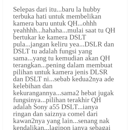
Selepas dari itu...baru la hubby
terbuka hati untuk membelikan
kamera baru untuk QH...ohhh
yeahhhh...hahaha...mulai saat tu QH
bertukar ke kamera DSLT
pula...jangan keliru yea...DSLR dan
DSLT tu adalah fungsi yang
sama...yang tu kemudian akan QH
terangkan...pening dalam membuat
pilihan untuk kamera jenis DLSR
dan DSLT ni...sebab kedua2nya ade
kelebihan dan
kekurangannya...sama2 hebat jugak
fungsinya...pilihan terakhir QH
adalah Sony a55 DSLT...ianya
ringan dan saiznya comel dari
kawan2nya yang lain...senang nak
kendalikan...lagipon ianya sebagai