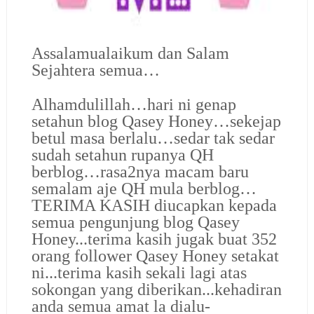
Assalamualaikum dan Salam
Sejahtera semua…
Alhamdulillah…hari ni genap
setahun blog Qasey Honey…sekejap
betul masa berlalu…sedar tak sedar
sudah setahun rupanya QH
berblog…rasa2nya macam baru
semalam aje QH mula berblog…
TERIMA KASIH diucapkan kepada
semua pengunjung blog Qasey
Honey...terima kasih jugak buat 352
orang follower Qasey Honey setakat
ni...terima kasih sekali lagi atas
sokongan yang diberikan...kehadiran
anda semua amat la dialu-