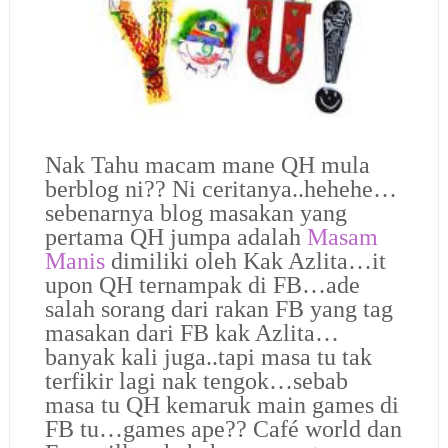
Nak Tahu macam mane QH mula
berblog ni?? Ni ceritanya..hehehe…
sebenarnya blog masakan yang
pertama QH jumpa adalah
Masam
Manis
dimiliki oleh Kak Azlita…it
upon QH ternampak di FB…ade
salah sorang dari rakan FB yang tag
masakan dari FB kak Azlita…
banyak kali juga..tapi masa tu tak
terfikir lagi nak tengok…sebab
masa tu QH kemaruk main games di
FB tu…games ape?? Café world dan