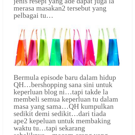
jenis resepi yang ade dapat juga la
merasa masakan2 tersebut yang
pelbagai tu…
Bermula episode baru dalam hidup
QH…bershopping sana sini untuk
keperluan blog ni…tapi takde la
membeli semua keperluan tu dalam
masa yang sama…QH kumpulkan
sedikit demi sedikit…dari tiada
ape2 kepeluan untuk membaking
waktu tu…tapi sekarang