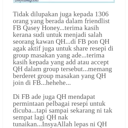
Tidak dilupakan juga kepada 1306
orang yang berada dalam friendlist
FB Qasey Honey...terima kasih
kerana sudi untuk menjadi salah
seorang kawan QH...di FB pon QH
agak aktif juga untuk share resepi di
group masakan yang ade...terima
kasih kepada yang add atau accept
QH dalam group tersebut...memang
berderet group masakan yang QH
join di FB...hehehe...
Di FB ade juga QH mendapat
permintaan pelbagai resepi untuk
dicuba...tapi sampai sekarang ni tak
sempat lagi QH nak
tunaikan...InsyaAllah lepas ni QH