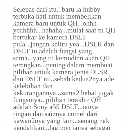
Selepas dari itu...baru la hubby
terbuka hati untuk membelikan
kamera baru untuk QH...ohhh
yeahhhh...hahaha...mulai saat tu QH
bertukar ke kamera DSLT
pula...jangan keliru yea...DSLR dan
DSLT tu adalah fungsi yang
sama...yang tu kemudian akan QH
terangkan...pening dalam membuat
pilihan untuk kamera jenis DLSR
dan DSLT ni...sebab kedua2nya ade
kelebihan dan
kekurangannya...sama2 hebat jugak
fungsinya...pilihan terakhir QH
adalah Sony a55 DSLT...ianya
ringan dan saiznya comel dari
kawan2nya yang lain...senang nak
kendalikan...lagipon ianya sebagai