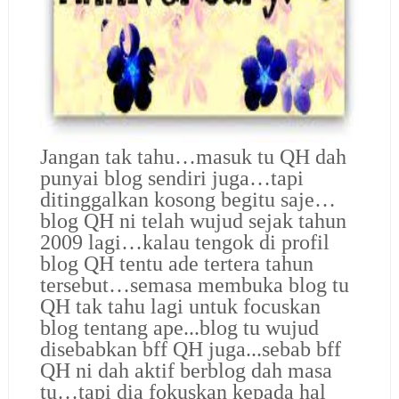
Jangan tak tahu…masuk tu QH dah
punyai blog sendiri juga…tapi
ditinggalkan kosong begitu saje…
blog QH ni telah wujud sejak tahun
2009 lagi…kalau tengok di profil
blog QH tentu ade tertera tahun
tersebut…semasa membuka blog tu
QH tak tahu lagi untuk focuskan
blog tentang ape...blog tu wujud
disebabkan bff QH juga...sebab bff
QH ni dah aktif berblog dah masa
tu…tapi dia fokuskan kepada hal