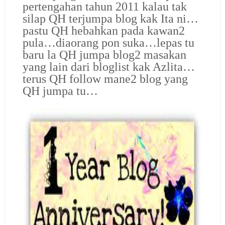
pertengahan tahun 2011 kalau tak
silap QH terjumpa blog kak Ita ni…
pastu QH hebahkan pada kawan2
pula…diaorang pon suka…lepas tu
baru la QH jumpa blog2 masakan
yang lain dari bloglist kak Azlita…
terus QH follow mane2 blog yang
QH jumpa tu…