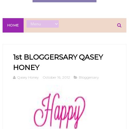
HOME
1st BLOGGERSARY QASEY
HONEY
Qasey Honey
October 16, 2012
Bloggersary