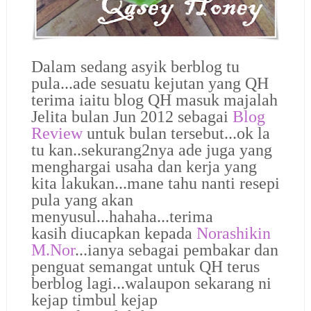
Dalam sedang asyik berblog tu
pula...ade sesuatu kejutan yang QH
terima iaitu blog QH masuk majalah
Jelita bulan Jun 2012 sebagai
Blog
Review
untuk bulan tersebut...ok la
tu kan..sekurang2nya ade juga yang
menghargai usaha dan kerja yang
kita lakukan...mane tahu nanti resepi
pula yang akan
menyusul...hahaha...terima
kasih diucapkan kepada
Norashikin
M.Nor
...ianya sebagai pembakar dan
penguat semangat untuk QH terus
berblog lagi...walaupon sekarang ni
kejap timbul kejap