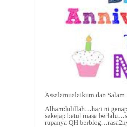
Assalamualaikum dan Salam
Alhamdulillah…hari ni gena
sekejap betul masa berlalu…s
rupanya QH berblog…rasa2n