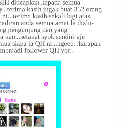
H diucapkan kepada semua
..terima kasih jugak buat 352 orang
i...terima kasih sekali lagi atas
hadiran anda semua amat la dialu-
yang pengunjung dan yang
 kan...setakat syok sendiri aje
emua siapa la QH ni...ngeee...harapan
menjadi follower QH yer...