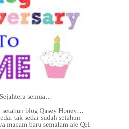
 Sejahtera semua…
p setahun blog Qasey Honey…
edar tak sedar sudah setahun
ya macam baru semalam aje QH