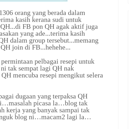
 1306 orang yang berada dalam
erima kasih kerana sudi untuk
QH...di FB pon QH agak aktif juga
asakan yang ade...terima kasih
 QH dalam group tersebut...memang
QH join di FB...hehehe...
permintaan pelbagai resepi untuk
 ni tak sempat lagi QH nak
ni QH mencuba resepi mengikut selera
bagai dugaan yang terpaksa QH
ni…masalah picasa la…blog tak
 kerja yang banyak sampai tak
jenguk blog ni…macam2 lagi la…