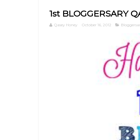
1st BLOGGERSARY 
Qasey Honey
October 16, 2012
Bloggersa