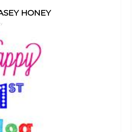
QASEY HONEY
ry