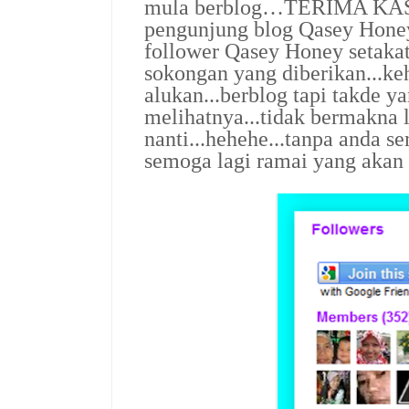
mula berblog…TERIMA KASI
pengunjung blog Qasey Honey.
follower Qasey Honey setakat n
sokongan yang diberikan...ke
alukan...berblog tapi takde 
melihatnya...tidak bermakna la
nanti...hehehe...tanpa anda s
semoga lagi ramai yang akan 