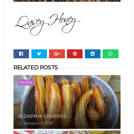
Whats
RELATED POSTS
app
PASTRI
SEDAPNYA CHURROS...
January 01, 2019