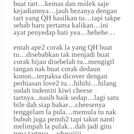
buat tart…kemas dan molek saje
kejadiannya…jauh bezanya dengan
tart yang QH hasilkan tu…tapi takpe
sebab baru pertama kalikan…ini
ayat penyedap hati yea…hehehe…
entah ape2 corak la yang QH buat
tu…disebabkan tak menjadi buat
corak hijau disebelah tu...mengigil
tangan nak buat corak dedaun
konon...terpaksa dicover dengan
perhiasan love2 tu…hihihi…
hilang
sudah indentiti kiwi cheese
tartnya...nasib baik sedap…
lagi satu
bile dah siap bakar…cheesenya
tenggelam la pula…memula tu nak
bubuh juga penuh2 tapi takut nanti
melimpah la pulak…dah jadi gitu
rupa tartnya…aduyaiiii…