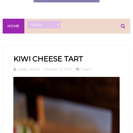
HOME
KIWI CHEESE TART
Qasey Honey
October 12, 2012
Pastri