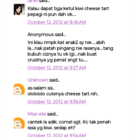
rahel
said...
Kalau dapat tiga ketul kiwi cheese tart
pepagi ni pun dah ok....
October 12, 2012 at 8:45 AM
Anonymous said...
Ini klau nmpk kat anak2 sy nie.....abih
la....nak patah pingang nie rasanya....tang
bubuh ciznya tu ok lgi....nak buat
crustnya yg penat sngt tu.....
October 12, 2012 at 9:27 AM
Unknown
said...
as-salam sis..
ololololo cutenya cheese tart nih..
October 12, 2012 at 9:36 AM
Misz-ella
said...
cantek la adik. comel sgt. Kc tak penah
rasa yg kiwi. sedap eh?
October 12, 2012 at 9:54 AM