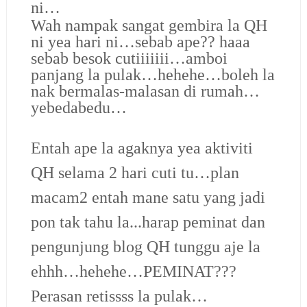
ni…
Wah nampak sangat gembira la QH
ni yea hari ni…sebab ape?? haaa
sebab besok cutiiiiiii…amboi
panjang la pulak…hehehe…boleh la
nak bermalas-malasan di rumah…
yebedabedu…
Entah ape la agaknya yea aktiviti
QH selama 2 hari cuti tu…plan
macam2 entah mane satu yang jadi
pon tak tahu la...harap peminat dan
pengunjung blog QH tunggu aje la
ehhh…hehehe…PEMINAT???
Perasan retissss la pulak…