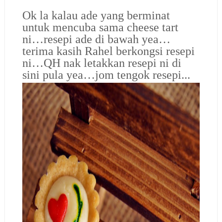
Ok la kalau ade yang berminat
untuk mencuba sama cheese tart
ni…resepi ade di bawah yea…
terima kasih Rahel berkongsi resepi
ni…QH nak letakkan resepi ni di
sini pula yea…jom tengok resepi..
.