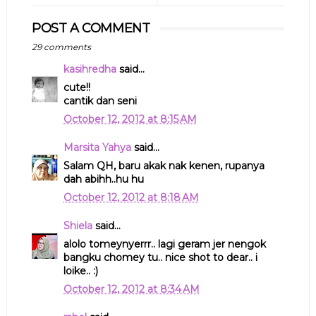
POST A COMMENT
29 comments
kasihredha
said...
cute!!
cantik dan seni
October 12, 2012 at 8:15 AM
Marsita Yahya
said...
Salam QH, baru akak nak kenen, rupanya
dah abihh..hu hu
October 12, 2012 at 8:18 AM
Shiela
said...
alolo tomeynyerrr.. lagi geram jer nengok
bangku chomey tu.. nice shot to dear.. i
loike.. :)
October 12, 2012 at 8:34 AM