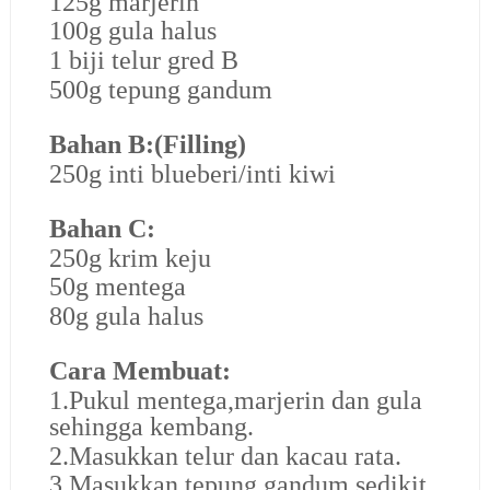
125g marjerin
100g gula halus
1 biji telur gred B
500g tepung gandum
Bahan B:(Filling)
250g inti blueberi/inti kiwi
Bahan C:
250g krim keju
50g mentega
80g gula halus
Cara Membuat:
1.Pukul mentega,marjerin dan gula
sehingga kembang.
2.Masukkan telur dan kacau rata.
3.Masukkan tepung gandum sedikit