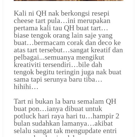
Kali ni QH nak berkongsi resepi
cheese tart pula…ini merupakan
pertama kali tau QH buat tart…
biase tengok orang lain saje yang
buat…bermacam corak dan deco ke
atas tart tersebut…sangat kreatif dan
pelbagai...semuanya mengikut
kreativiti tersendiri…bile dah
tengok begitu teringin juga nak buat
sama tapi serunya baru tiba…
hihihi…
Tart ni bukan la baru semalam QH
buat pon…ianya dibuat untuk
potluck hari raya hari tu…hampir 2
bulan sudahkan lamanya…akibat
selalu sangat tak mengupdate entri