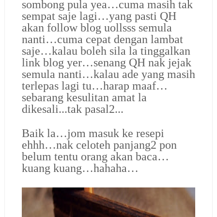
sombong pula yea…cuma masih tak
sempat saje lagi…yang pasti QH
akan follow blog uollsss semula
nanti…cuma cepat dengan lambat
saje…kalau boleh sila la tinggalkan
link blog yer…senang QH nak jejak
semula nanti…kalau ade yang masih
terlepas lagi tu…harap maaf…
sebarang kesulitan amat la
dikesali...tak pasal2...
Baik la…jom masuk ke resepi
ehhh…nak celoteh panjang2 pon
belum tentu orang akan baca…
kuang kuang…hahaha…