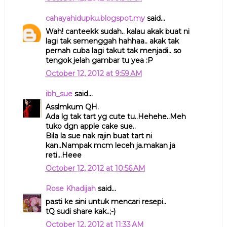
cahayahidupku.blogspot.my
said...
Wah! canteekk sudah.. kalau akak buat ni
lagi tak semenggah hahhaa.. akak tak
pernah cuba lagi takut tak menjadi.. so
tengok jelah gambar tu yea :P
October 12, 2012 at 9:59 AM
ibh_sue
said...
Asslmkum QH.
Ada lg tak tart yg cute tu..Hehehe..Meh
tuko dgn apple cake sue..
Bila la sue nak rajin buat tart ni
kan..Nampak mcm leceh ja.makan ja
reti...Heee
October 12, 2012 at 10:56 AM
Rose Khadijah
said...
pasti ke sini untuk mencari resepi..
tQ sudi share kak..;-)
October 12, 2012 at 11:33 AM