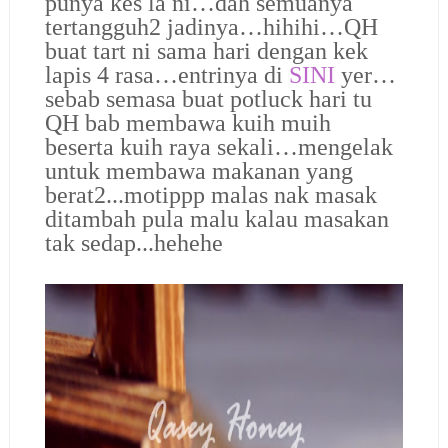
punya kes la ni…dah semuanya
tertangguh2 jadinya…hihihi…QH
buat tart ni sama hari dengan kek
lapis 4 rasa…entrinya di
SINI
yer…
sebab semasa buat potluck hari tu
QH bab membawa kuih muih
beserta kuih raya sekali…mengelak
untuk membawa makanan yang
berat2...motippp malas nak masak
ditambah pula malu kalau masakan
tak sedap...hehehe