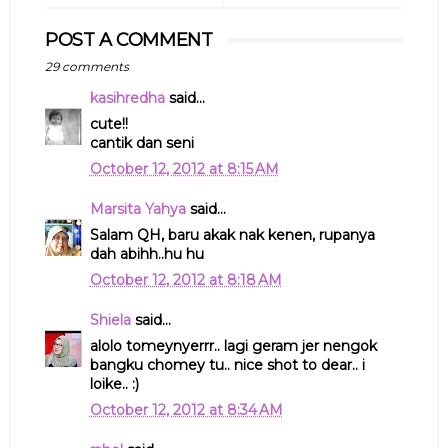
POST A COMMENT
29 comments
kasihredha
said...
cute!!
cantik dan seni
October 12, 2012 at 8:15 AM
Marsita Yahya
said...
Salam QH, baru akak nak kenen, rupanya
dah abihh..hu hu
October 12, 2012 at 8:18 AM
Shiela
said...
alolo tomeynyerrr.. lagi geram jer nengok
bangku chomey tu.. nice shot to dear.. i
loike.. :)
October 12, 2012 at 8:34 AM