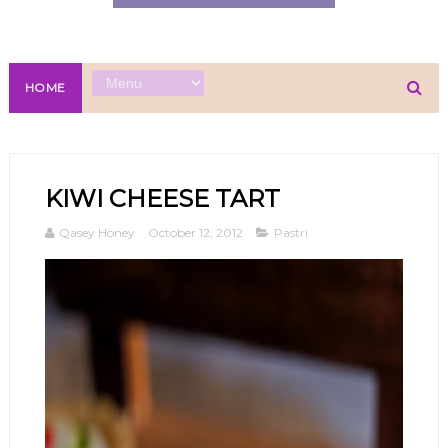
HOME
KIWI CHEESE TART
Qasey Honey
October 12, 2012
Pastri