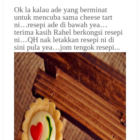
Ok la kalau ade yang berminat
untuk mencuba sama cheese tart
ni…resepi ade di bawah yea…
terima kasih Rahel berkongsi resepi
ni…QH nak letakkan resepi ni di
sini pula yea…jom tengok resepi..
.