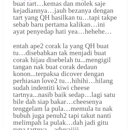
buat tart…kemas dan molek saje
kejadiannya…jauh bezanya dengan
tart yang QH hasilkan tu…tapi takpe
sebab baru pertama kalikan…ini
ayat penyedap hati yea…hehehe…
entah ape2 corak la yang QH buat
tu…disebabkan tak menjadi buat
corak hijau disebelah tu...mengigil
tangan nak buat corak dedaun
konon...terpaksa dicover dengan
perhiasan love2 tu…hihihi…
hilang
sudah indentiti kiwi cheese
tartnya...nasib baik sedap…
lagi satu
bile dah siap bakar…cheesenya
tenggelam la pula…memula tu nak
bubuh juga penuh2 tapi takut nanti
melimpah la pulak…dah jadi gitu
rupa tartnya…aduyaiiii…