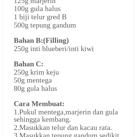
125g marjerin
100g gula halus
1 biji telur gred B
500g tepung gandum
Bahan B:(Filling)
250g inti blueberi/inti kiwi
Bahan C:
250g krim keju
50g mentega
80g gula halus
Cara Membuat:
1.Pukul mentega,marjerin dan gula
sehingga kembang.
2.Masukkan telur dan kacau rata.
3.Masukkan tepung gandum sedikit