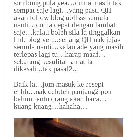
sombong pula yea…cuma masih tak
sempat saje lagi…yang pasti QH
akan follow blog uollsss semula
nanti…cuma cepat dengan lambat
saje…kalau boleh sila la tinggalkan
link blog yer…senang QH nak jejak
semula nanti…kalau ade yang masih
terlepas lagi tu…harap maaf…
sebarang kesulitan amat la
dikesali...tak pasal2...
Baik la…jom masuk ke resepi
ehhh…nak celoteh panjang2 pon
belum tentu orang akan baca…
kuang kuang…hahaha…