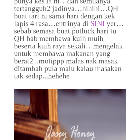
punya kes la ni…dah semuanya
tertangguh2 jadinya…hihihi…QH
buat tart ni sama hari dengan kek
lapis 4 rasa…entrinya di
SINI
yer…
sebab semasa buat potluck hari tu
QH bab membawa kuih muih
beserta kuih raya sekali…mengelak
untuk membawa makanan yang
berat2...motippp malas nak masak
ditambah pula malu kalau masakan
tak sedap...hehehe