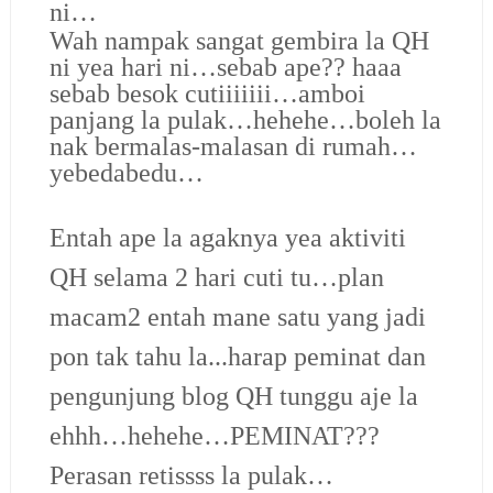
ni…
Wah nampak sangat gembira la QH
ni yea hari ni…sebab ape?? haaa
sebab besok cutiiiiiii…amboi
panjang la pulak…hehehe…boleh la
nak bermalas-malasan di rumah…
yebedabedu…
Entah ape la agaknya yea aktiviti
QH selama 2 hari cuti tu…plan
macam2 entah mane satu yang jadi
pon tak tahu la...harap peminat dan
pengunjung blog QH tunggu aje la
ehhh…hehehe…PEMINAT???
Perasan retissss la pulak…