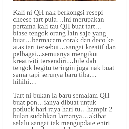
Kali ni QH nak berkongsi resepi
cheese tart pula…ini merupakan
pertama kali tau QH buat tart…
biase tengok orang lain saje yang
buat…bermacam corak dan deco ke
atas tart tersebut…sangat kreatif dan
pelbagai...semuanya mengikut
kreativiti tersendiri…bile dah
tengok begitu teringin juga nak buat
sama tapi serunya baru tiba…
hihihi…
Tart ni bukan la baru semalam QH
buat pon…ianya dibuat untuk
potluck hari raya hari tu…hampir 2
bulan sudahkan lamanya…akibat
selalu sangat tak mengupdate entri