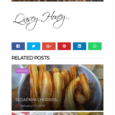
Whats
RELATED POSTS
app
PASTRI
SEDAPNYA CHURROS...
January 01, 2019