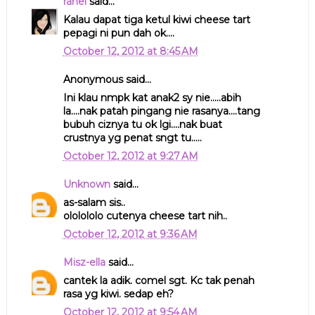
rahel
said...
Kalau dapat tiga ketul kiwi cheese tart
pepagi ni pun dah ok....
October 12, 2012 at 8:45 AM
Anonymous said...
Ini klau nmpk kat anak2 sy nie.....abih
la....nak patah pingang nie rasanya....tang
bubuh ciznya tu ok lgi....nak buat
crustnya yg penat sngt tu.....
October 12, 2012 at 9:27 AM
Unknown
said...
as-salam sis..
ololololo cutenya cheese tart nih..
October 12, 2012 at 9:36 AM
Misz-ella
said...
cantek la adik. comel sgt. Kc tak penah
rasa yg kiwi. sedap eh?
October 12, 2012 at 9:54 AM