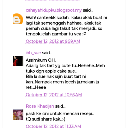
cahayahidupku.blogspot.my
said...
Wah! canteekk sudah.. kalau akak buat ni
lagi tak semenggah hahhaa.. akak tak
pernah cuba lagi takut tak menjadi.. so
tengok jelah gambar tu yea :P
October 12, 2012 at 9:59 AM
ibh_sue
said...
Asslmkum QH.
Ada lg tak tart yg cute tu..Hehehe..Meh
tuko dgn apple cake sue..
Bila la sue nak rajin buat tart ni
kan..Nampak mcm leceh ja.makan ja
reti...Heee
October 12, 2012 at 10:56 AM
Rose Khadijah
said...
pasti ke sini untuk mencari resepi..
tQ sudi share kak..;-)
October 12, 2012 at 11:33 AM