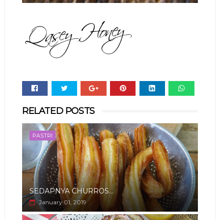
Whats
RELATED POSTS
app
PASTRI
SEDAPNYA CHURROS...
January 01, 2019