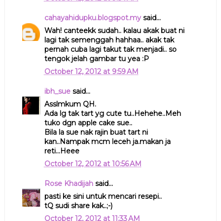
cahayahidupku.blogspot.my
said...
Wah! canteekk sudah.. kalau akak buat ni
lagi tak semenggah hahhaa.. akak tak
pernah cuba lagi takut tak menjadi.. so
tengok jelah gambar tu yea :P
October 12, 2012 at 9:59 AM
ibh_sue
said...
Asslmkum QH.
Ada lg tak tart yg cute tu..Hehehe..Meh
tuko dgn apple cake sue..
Bila la sue nak rajin buat tart ni
kan..Nampak mcm leceh ja.makan ja
reti...Heee
October 12, 2012 at 10:56 AM
Rose Khadijah
said...
pasti ke sini untuk mencari resepi..
tQ sudi share kak..;-)
October 12, 2012 at 11:33 AM