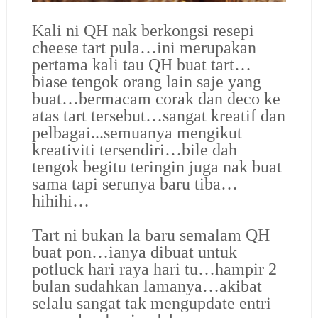
Kali ni QH nak berkongsi resepi
cheese tart pula…ini merupakan
pertama kali tau QH buat tart…
biase tengok orang lain saje yang
buat…bermacam corak dan deco ke
atas tart tersebut…sangat kreatif dan
pelbagai...semuanya mengikut
kreativiti tersendiri…bile dah
tengok begitu teringin juga nak buat
sama tapi serunya baru tiba…
hihihi…
Tart ni bukan la baru semalam QH
buat pon…ianya dibuat untuk
potluck hari raya hari tu…hampir 2
bulan sudahkan lamanya…akibat
selalu sangat tak mengupdate entri