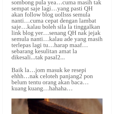
sombong pula yea…cuma masih tak
sempat saje lagi…yang pasti QH
akan follow blog uollsss semula
nanti…cuma cepat dengan lambat
saje…kalau boleh sila la tinggalkan
link blog yer…senang QH nak jejak
semula nanti…kalau ade yang masih
terlepas lagi tu…harap maaf…
sebarang kesulitan amat la
dikesali...tak pasal2...
Baik la…jom masuk ke resepi
ehhh…nak celoteh panjang2 pon
belum tentu orang akan baca…
kuang kuang…hahaha…