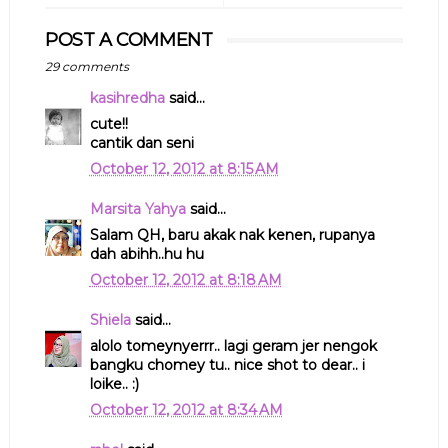
POST A COMMENT
29 comments
kasihredha
said...
cute!!
cantik dan seni
October 12, 2012 at 8:15 AM
Marsita Yahya
said...
Salam QH, baru akak nak kenen, rupanya
dah abihh..hu hu
October 12, 2012 at 8:18 AM
Shiela
said...
alolo tomeynyerrr.. lagi geram jer nengok
bangku chomey tu.. nice shot to dear.. i
loike.. :)
October 12, 2012 at 8:34 AM