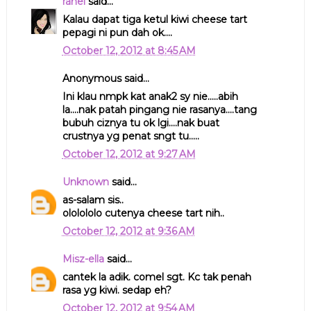
rahel
said...
Kalau dapat tiga ketul kiwi cheese tart
pepagi ni pun dah ok....
October 12, 2012 at 8:45 AM
Anonymous said...
Ini klau nmpk kat anak2 sy nie.....abih
la....nak patah pingang nie rasanya....tang
bubuh ciznya tu ok lgi....nak buat
crustnya yg penat sngt tu.....
October 12, 2012 at 9:27 AM
Unknown
said...
as-salam sis..
ololololo cutenya cheese tart nih..
October 12, 2012 at 9:36 AM
Misz-ella
said...
cantek la adik. comel sgt. Kc tak penah
rasa yg kiwi. sedap eh?
October 12, 2012 at 9:54 AM