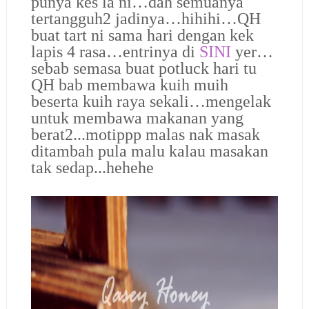
punya kes la ni…dah semuanya
tertangguh2 jadinya…hihihi…QH
buat tart ni sama hari dengan kek
lapis 4 rasa…entrinya di
SINI
yer…
sebab semasa buat potluck hari tu
QH bab membawa kuih muih
beserta kuih raya sekali…mengelak
untuk membawa makanan yang
berat2...motippp malas nak masak
ditambah pula malu kalau masakan
tak sedap...hehehe