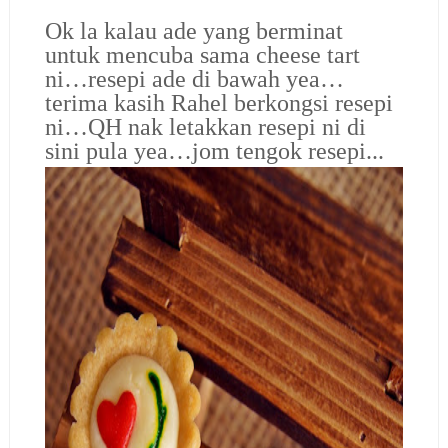
Ok la kalau ade yang berminat
untuk mencuba sama cheese tart
ni…resepi ade di bawah yea…
terima kasih Rahel berkongsi resepi
ni…QH nak letakkan resepi ni di
sini pula yea…jom tengok resepi..
.