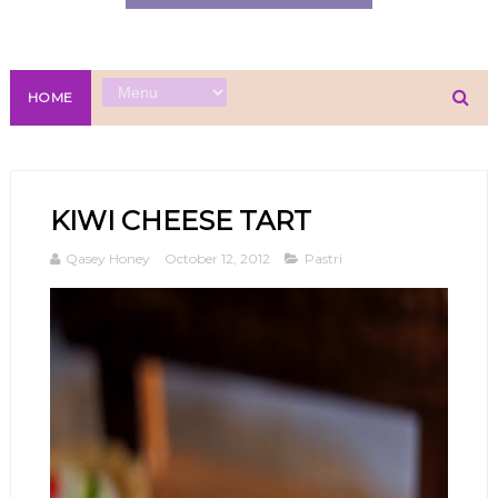
HOME
KIWI CHEESE TART
Qasey Honey
October 12, 2012
Pastri