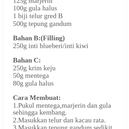
125g marjerin
100g gula halus
1 biji telur gred B
500g tepung gandum
Bahan B:(Filling)
250g inti blueberi/inti kiwi
Bahan C:
250g krim keju
50g mentega
80g gula halus
Cara Membuat:
1.Pukul mentega,marjerin dan gula
sehingga kembang.
2.Masukkan telur dan kacau rata.
3.Masukkan tepung gandum sedikit