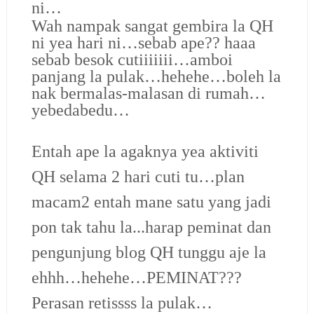
ni…
Wah nampak sangat gembira la QH
ni yea hari ni…sebab ape?? haaa
sebab besok cutiiiiiii…amboi
panjang la pulak…hehehe…boleh la
nak bermalas-malasan di rumah…
yebedabedu…
Entah ape la agaknya yea aktiviti
QH selama 2 hari cuti tu…plan
macam2 entah mane satu yang jadi
pon tak tahu la...harap peminat dan
pengunjung blog QH tunggu aje la
ehhh…hehehe…PEMINAT???
Perasan retissss la pulak…