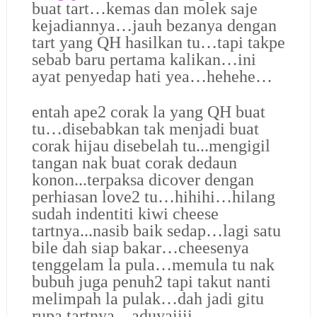
buat tart…kemas dan molek saje
kejadiannya…jauh bezanya dengan
tart yang QH hasilkan tu…tapi takpe
sebab baru pertama kalikan…ini
ayat penyedap hati yea…hehehe…
entah ape2 corak la yang QH buat
tu…disebabkan tak menjadi buat
corak hijau disebelah tu...mengigil
tangan nak buat corak dedaun
konon...terpaksa dicover dengan
perhiasan love2 tu…hihihi…
hilang
sudah indentiti kiwi cheese
tartnya...nasib baik sedap…
lagi satu
bile dah siap bakar…cheesenya
tenggelam la pula…memula tu nak
bubuh juga penuh2 tapi takut nanti
melimpah la pulak…dah jadi gitu
rupa tartnya…aduyaiiii…