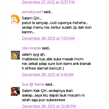
December 27, 2012 at 12:37 PM
asmahyusof
said...
Salam QH....
patut la senyap...cuti rupenya..hehehe...
sedap menu nie..terliur sudah..tp dah licin
kannn...
December 28, 2012 at 7:00 AM
zila norazila
said...
salam syg qh,
mableess tue..akk suka masak mcm
nie..sekali adap sure licin kami ank branak
h ehhee slamat bercuti :)
December 28, 2012 at 9:45 AM
Sue @ Nenie
said...
Salam Kak QH...sedapnya ikan
siakap...saya klu dapat lauk macam ni
ratah saja pun sukeeeeee
December 28, 2012 at 12:08 PM