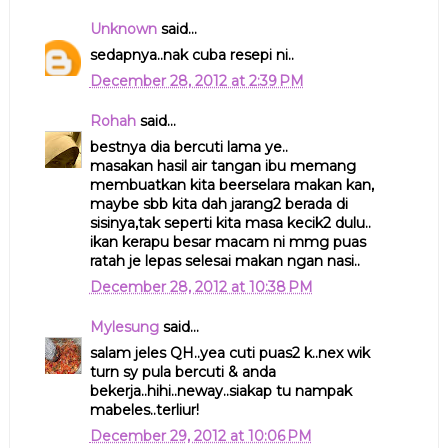
Unknown
said...
sedapnya..nak cuba resepi ni..
December 28, 2012 at 2:39 PM
Rohah
said...
bestnya dia bercuti lama ye..
masakan hasil air tangan ibu memang
membuatkan kita beerselara makan kan,
maybe sbb kita dah jarang2 berada di
sisinya,tak seperti kita masa kecik2 dulu..
ikan kerapu besar macam ni mmg puas
ratah je lepas selesai makan ngan nasi..
December 28, 2012 at 10:38 PM
Mylesung
said...
salam jeles QH..yea cuti puas2 k..nex wik
turn sy pula bercuti & anda
bekerja..hihi..neway..siakap tu nampak
mabeles..terliur!
December 29, 2012 at 10:06 PM