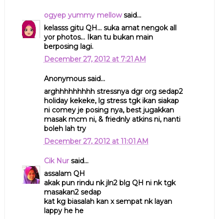
ogyep yummy mellow
said...
kelasss gitu QH... suka amat nengok all
yor photos... Ikan tu bukan main
berposing lagi.
December 27, 2012 at 7:21 AM
Anonymous said...
arghhhhhhhhh stressnya dgr org sedap2
holiday kekeke, lg stress tgk ikan siakap
ni comey je posing nya, best jugakkan
masak mcm ni, & friednly atkins ni, nanti
boleh lah try
December 27, 2012 at 11:01 AM
Cik Nur
said...
assalam QH
akak pun rindu nk jln2 blg QH ni nk tgk
masakan2 sedap
kat kg biasalah kan x sempat nk layan
lappy he he