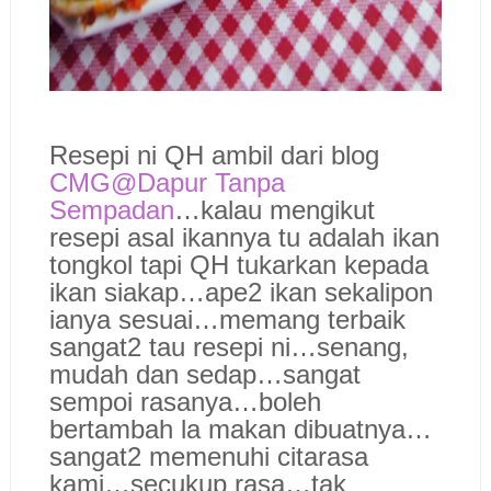
Resepi ni QH ambil dari blog
CMG@Dapur Tanpa
Sempadan
…kalau mengikut
resepi asal ikannya tu adalah ikan
tongkol tapi QH tukarkan kepada
ikan siakap…ape2 ikan sekalipon
ianya sesuai…memang terbaik
sangat2 tau resepi ni…senang,
mudah dan sedap…sangat
sempoi rasanya…boleh
bertambah la makan dibuatnya…
sangat2 memenuhi citarasa
kami…secukup rasa…tak