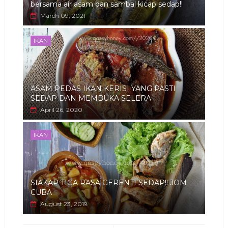
bersama air asam dan sambal kicap sedap!!
March 09, 2021
IKAN
ASAM PEDAS IKAN KERISI YANG PASTI
SEDAP DAN MEMBUKA SELERA
April 26, 2020
IKAN
SIAKAP TIGA RASA GERENTI SEDAP!! JOM
CUBA
August 23, 2019