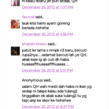
ni kalau ratah2 jer pun sedap, QH
December 26, 2012 at 1:07 PM
faa.rosli
said...
lauk kita harini ayam goreng
berlada..hehehe
December 26, 2012 at 4:56 PM
khairiah khaizu
said...
patut ler lama x nmpk n3 baru, bercuti
rupa2nya......selamat bercuti lah ye QH,
akak keje lg sb cuti dh habis
huaaaa!!!!huaaaa!!!!!huaaaa......
December 26, 2012 at 5:01 PM
Anonymous said...
salam QH wah mesti dah habis ni ikan yg
sedap ni takpe kalau ada tulang2
tinggalkan ek akak suka tulang2 tu yg
tepi sirip ke ekor ke hehehee
December 26, 2012 at 8:37 PM