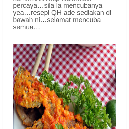
percaya…sila la mencubanya
yea…resepi QH ade sediakan di
bawah ni…selamat mencuba
semua…