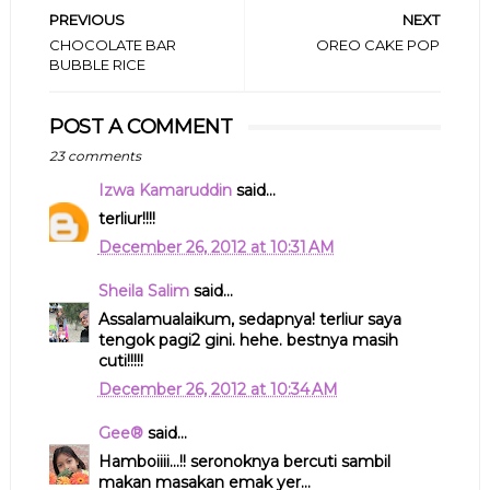
PREVIOUS
NEXT
CHOCOLATE BAR
OREO CAKE POP
BUBBLE RICE
POST A COMMENT
23 comments
Izwa Kamaruddin
said...
terliur!!!!
December 26, 2012 at 10:31 AM
Sheila Salim
said...
Assalamualaikum, sedapnya! terliur saya
tengok pagi2 gini. hehe. bestnya masih
cuti!!!!!
December 26, 2012 at 10:34 AM
Gee®
said...
Hamboiiii...!! seronoknya bercuti sambil
makan masakan emak yer...