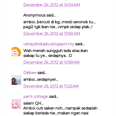
December 26, 2012 at 10:34 AM
Anonymous said...
amboi...bercuti di kg...mesti seronok tu....
pagi2 tgk ikan nie....nmpk sedap plak...!
December 26, 2012 at 10:50 AM
cahayahidupku.blogspot.my
said...
Wah meriah sungguh lada atas ikan
siakap tu ye... sedapnya.. :D
December 26, 2012 at 10:59 AM
Dikbee
said...
amboi...sedapnyer...
December 26, 2012 at 11:22 AM
yan's cottage
said...
salam QH...
Amboi cuti sakan noh....nampak sedaplah
siakap berlada nie...makan ngan nasi