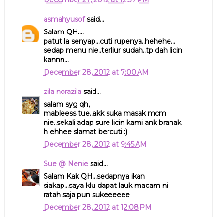
December 27, 2012 at 12:37 PM
asmahyusof
said...
Salam QH....
patut la senyap...cuti rupenya..hehehe...
sedap menu nie..terliur sudah..tp dah licin
kannn...
December 28, 2012 at 7:00 AM
zila norazila
said...
salam syg qh,
mableess tue..akk suka masak mcm
nie..sekali adap sure licin kami ank branak
h ehhee slamat bercuti :)
December 28, 2012 at 9:45 AM
Sue @ Nenie
said...
Salam Kak QH...sedapnya ikan
siakap...saya klu dapat lauk macam ni
ratah saja pun sukeeeeee
December 28, 2012 at 12:08 PM