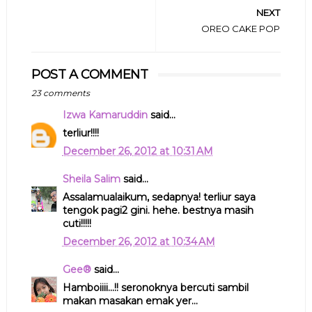
NEXT
OREO CAKE POP
POST A COMMENT
23 comments
Izwa Kamaruddin
said...
terliur!!!!
December 26, 2012 at 10:31 AM
Sheila Salim
said...
Assalamualaikum, sedapnya! terliur saya
tengok pagi2 gini. hehe. bestnya masih
cuti!!!!!
December 26, 2012 at 10:34 AM
Gee®
said...
Hamboiiii...!! seronoknya bercuti sambil
makan masakan emak yer...