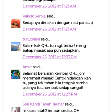
December 26, 2012 at 11:23 AM
Kakcik Seroja
said...
Sedapnya dimakan dengan nasi panas. :)
December 26, 2012 at 11:23 AM
tun_telani
said...
Salam kak QH.. tun sgt terliur!! mmg
siakap masak apa pun sedapkan..
December 26, 2012 at 12:23 PM
Amie
said...
Selamat bersiaran kembali QH... jom
merempit masak! Cantik hidangan ikan
tu, yang tak tahan bila tengok sambal
ladanya tu....nampak sedap sangat!
December 26, 2012 at 12:27 PM
Seri Kandi Tanah Jauhar
said...
ni kalau ratah2 jer pun sedap, QH