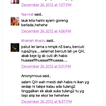
December 26, 2012 at 1:07 PM
faa.rosli
said...
lauk kita harini ayam goreng
berlada..hehehe
December 26, 2012 at 4:56 PM
khairiah khaizu
said...
patut ler lama x nmpk n3 baru, bercuti
rupa2nya......selamat bercuti lah ye QH,
akak keje lg sb cuti dh habis
huaaaa!!!!huaaaa!!!!!huaaaa......
December 26, 2012 at 5:01 PM
Anonymous said...
salam QH wah mesti dah habis ni ikan yg
sedap ni takpe kalau ada tulang2
tinggalkan ek akak suka tulang2 tu yg
tepi sirip ke ekor ke hehehee
December 26, 2012 at 8:37 PM