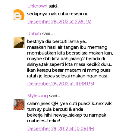
Unknown
said...
sedapnya..nak cuba resepi ni..
December 28, 2012 at 2:39 PM
Rohah
said...
bestnya dia bercuti lama ye..
masakan hasil air tangan ibu memang
membuatkan kita beerselara makan kan,
maybe sbb kita dah jarang2 berada di
sisinya,tak seperti kita masa kecik2 dulu..
ikan kerapu besar macam ni mmg puas
ratah je lepas selesai makan ngan nasi..
December 28, 2012 at 10:38 PM
Mylesung
said...
salam jeles QH..yea cuti puas2 k..nex wik
turn sy pula bercuti & anda
bekerja..hihi..neway..siakap tu nampak
mabeles..terliur!
December 29, 2012 at 10:06 PM