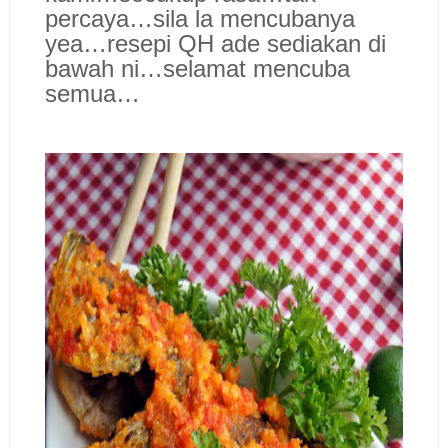
percaya…sila la mencubanya
yea…resepi QH ade sediakan di
bawah ni…selamat mencuba
semua…