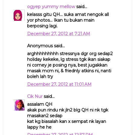
ogyep yummy mellow
said...
kelasss gitu QH... suka amat nengok all
yor photos... Ikan tu bukan main
berposing lagi.
December 27, 2012 at 7:21 AM
Anonymous said...
arghhhhhhhhh stressnya dgr org sedap2
holiday kekeke, lg stress tgk ikan siakap
ni comey je posing nya, best jugakkan
masak mcm ni, & friednly atkins ni, nanti
boleh lah try
December 27, 2012 at 11:01 AM
Cik Nur
said...
assalam QH
akak pun rindu nk jln2 blg QH ni nk tgk
masakan2 sedap
kat kg biasalah kan x sempat nk layan
lappy he he