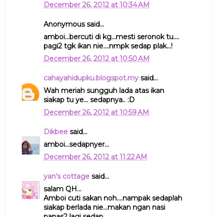
December 26, 2012 at 10:34 AM
Anonymous said...
amboi...bercuti di kg...mesti seronok tu....
pagi2 tgk ikan nie....nmpk sedap plak...!
December 26, 2012 at 10:50 AM
cahayahidupku.blogspot.my
said...
Wah meriah sungguh lada atas ikan
siakap tu ye... sedapnya.. :D
December 26, 2012 at 10:59 AM
Dikbee
said...
amboi...sedapnyer...
December 26, 2012 at 11:22 AM
yan's cottage
said...
salam QH...
Amboi cuti sakan noh....nampak sedaplah
siakap berlada nie...makan ngan nasi
panas2 lagi sedap....