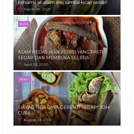
bersama air asam dan sambal kicap sedap!!
March 09, 2021
IKAN
ASAM PEDAS IKAN KERISI YANG PASTI
SEDAP DAN MEMBUKA SELERA
April 26, 2020
IKAN
SIAKAP TIGA RASA GERENTI SEDAP!! JOM
CUBA
August 23, 2019