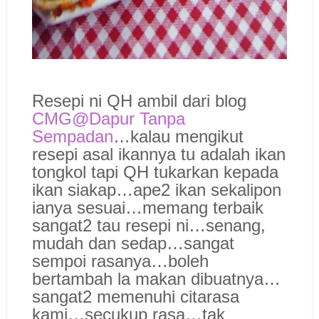
Resepi ni QH ambil dari blog
CMG@Dapur Tanpa
Sempadan
…kalau mengikut
resepi asal ikannya tu adalah ikan
tongkol tapi QH tukarkan kepada
ikan siakap…ape2 ikan sekalipon
ianya sesuai…memang terbaik
sangat2 tau resepi ni…senang,
mudah dan sedap…sangat
sempoi rasanya…boleh
bertambah la makan dibuatnya…
sangat2 memenuhi citarasa
kami…secukup rasa…tak