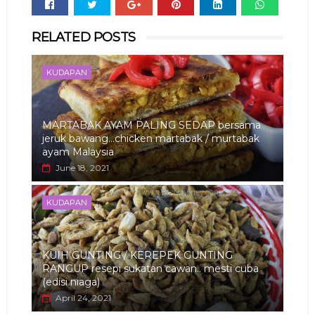
Whats
RELATED POSTS
app
KUDAPAN
MARTABAK AYAM PALING SEDAP bersama
jeruk bawang...chicken martabak / murtabak
ayam Malaysia
June 18, 2021
KUDAPAN
KUIH GUNTING / KEREPEK GUNTING
RANGUP resepi sukatan cawan.. mesti cuba
(edisi niaga)
April 24, 2021