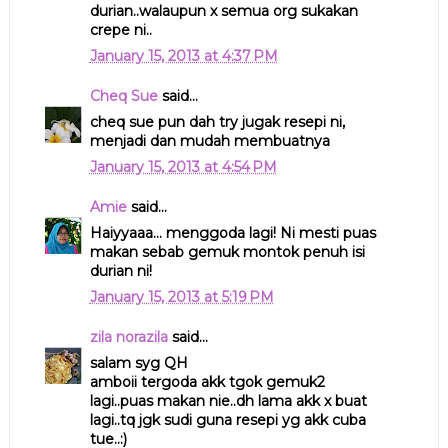
durian..walaupun x semua org sukakan
crepe ni..
January 15, 2013 at 4:37 PM
Cheq Sue
said...
cheq sue pun dah try jugak resepi ni,
menjadi dan mudah membuatnya
January 15, 2013 at 4:54 PM
Amie
said...
Haiyyaaa... menggoda lagi! Ni mesti puas
makan sebab gemuk montok penuh isi
durian ni!
January 15, 2013 at 5:19 PM
zila norazila
said...
salam syg QH
amboii tergoda akk tgok gemuk2
lagi..puas makan nie..dh lama akk x buat
lagi..tq jgk sudi guna resepi yg akk cuba
tue..:)