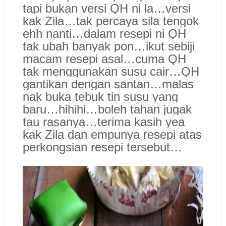
tapi bukan versi QH ni la…versi
kak Zila…tak percaya sila tengok
ehh nanti…dalam resepi ni QH
tak ubah banyak pon…ikut sebiji
macam resepi asal…cuma QH
tak menggunakan susu cair…QH
gantikan dengan santan…malas
nak buka tebuk tin susu yang
baru…hihihi…boleh tahan jugak
tau rasanya…terima kasih yea
kak Zila dan empunya resepi atas
perkongsian resepi tersebut…