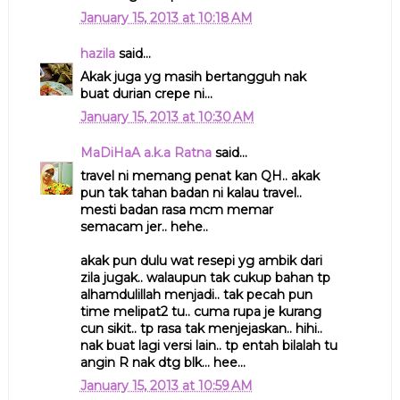
January 15, 2013 at 10:18 AM
hazila
said...
Akak juga yg masih bertangguh nak
buat durian crepe ni...
January 15, 2013 at 10:30 AM
MaDiHaA a.k.a Ratna
said...
travel ni memang penat kan QH.. akak
pun tak tahan badan ni kalau travel..
mesti badan rasa mcm memar
semacam jer.. hehe..
akak pun dulu wat resepi yg ambik dari
zila jugak.. walaupun tak cukup bahan tp
alhamdulillah menjadi.. tak pecah pun
time melipat2 tu.. cuma rupa je kurang
cun sikit.. tp rasa tak menjejaskan.. hihi..
nak buat lagi versi lain.. tp entah bilalah tu
angin R nak dtg blk... hee...
January 15, 2013 at 10:59 AM