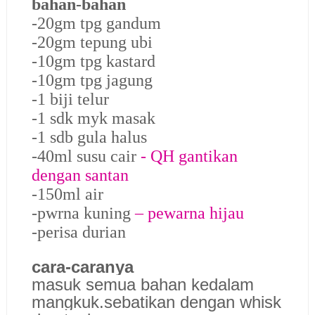
bahan-bahan
-20gm tpg gandum
-20gm tepung ubi
-10gm tpg kastard
-10gm tpg jagung
-1 biji telur
-1 sdk myk masak
-1 sdb gula halus
-40ml susu cair
- QH gantikan
dengan santan
-150ml air
-pwrna kuning
– pewarna hijau
-perisa durian
cara-caranya
masuk semua bahan kedalam
mangkuk.sebatikan dengan whisk