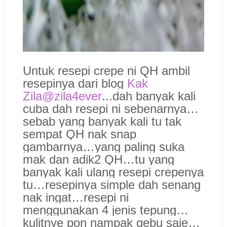
Untuk resepi crepe ni QH ambil
resepinya dari blog
Kak
Zila@zila4ever
...dah banyak kali
cuba dah resepi ni sebenarnya…
sebab yang banyak kali tu tak
sempat QH nak snap
gambarnya…yang paling suka
mak dan adik2 QH…tu yang
banyak kali ulang resepi crepenya
tu…resepinya simple dah senang
nak ingat…resepi ni
menggunakan 4 jenis tepung…
kulitnye pon nampak gebu saje…