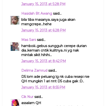
January 15, 2013 at 5:28 PM
Hasidah Bt Awang
said...
bila tiba masanya..saya juga akan
mengcrepe...hehe
January 15, 2013 at 6:28 PM
Mas Sani
said...
hamboiii..gebus sungguh cerepe durian
dia..kemain cntik kulitnya..ni yg nak
mintak sikit hihihi...
January 15, 2013 at 8:42 PM
Delima Zamrud
said...
D5 lom ade peluang lg nk cuba resepi nie
QH mungkin 1 ari nnt D5 cuba gak :D..
January 15, 2013 at 8:55 PM
Cik Nur
said...
assalam QH