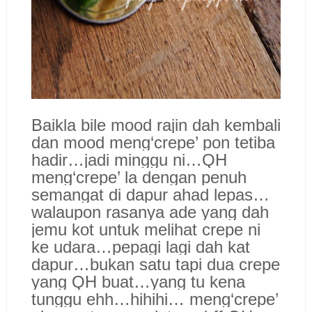
Baikla bile mood rajin dah kembali
dan mood meng‘crepe’ pon tetiba
hadir…jadi minggu ni…QH
meng‘crepe’ la dengan penuh
semangat di dapur ahad lepas…
walaupon rasanya ade yang dah
jemu kot untuk melihat crepe ni
ke udara…pepagi lagi dah kat
dapur…bukan satu tapi dua crepe
yang QH buat…yang tu kena
tunggu ehh…hihihi… meng‘crepe’