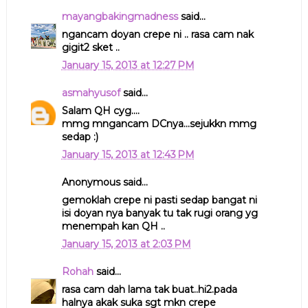
mayangbakingmadness
said...
ngancam doyan crepe ni .. rasa cam nak
gigit2 sket ..
January 15, 2013 at 12:27 PM
asmahyusof
said...
Salam QH cyg....
mmg mngancam DCnya...sejukkn mmg
sedap :)
January 15, 2013 at 12:43 PM
Anonymous said...
gemoklah crepe ni pasti sedap bangat ni
isi doyan nya banyak tu tak rugi orang yg
menempah kan QH ..
January 15, 2013 at 2:03 PM
Rohah
said...
rasa cam dah lama tak buat..hi2.pada
halnya akak suka sgt mkn crepe