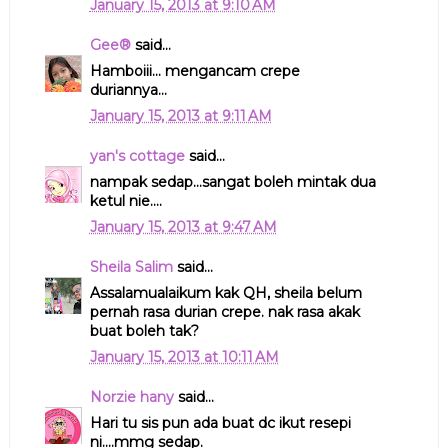
January 15, 2013 at 9:10 AM
Gee®
said...
Hamboiii... mengancam crepe
duriannya...
January 15, 2013 at 9:11 AM
yan's cottage
said...
nampak sedap...sangat boleh mintak dua
ketul nie....
January 15, 2013 at 9:47 AM
Sheila Salim
said...
Assalamualaikum kak QH, sheila belum
pernah rasa durian crepe. nak rasa akak
buat boleh tak?
January 15, 2013 at 10:11 AM
Norzie hany
said...
Hari tu sis pun ada buat dc ikut resepi
ni....mmg sedap.