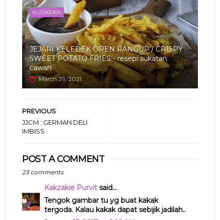
KUDAPAN
JEJARI KELEDEK OREN RANGUP / CRISPY
SWEET POTATO FRIES - resepi sukatan
cawan
March 29, 2021
PREVIOUS
JJCM : GERMAN DELI
IMBISS
POST A COMMENT
23 comments
Kakzakie Purvit
said...
Tengok gambar tu yg buat kakak
tergoda. Kalau kakak dapat sebijik jadilah..