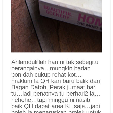
Ahlamdulillah hari ni tak sebegitu
perangainya…mungkin badan
pon dah cukup rehat kot…
maklum la QH kan baru balik dari
Bagan Datoh, Perak jumaat hari
tu…jadi penatnya tu berhari2 la…
hehehe…tapi minggu ni nasib
baik QH dapat area KL saje…jadi
boleh la meneruskan projek untuk