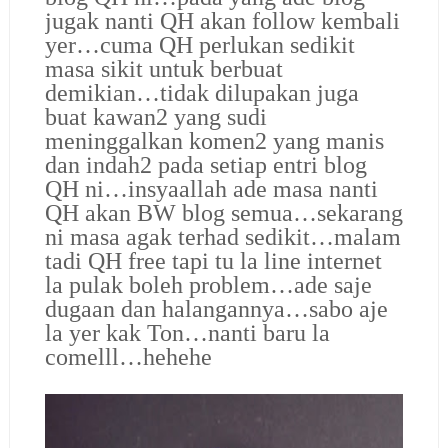
jugak nanti QH akan follow kembali
yer…cuma QH perlukan sedikit
masa sikit untuk berbuat
demikian…tidak dilupakan juga
buat kawan2 yang sudi
meninggalkan komen2 yang manis
dan indah2 pada setiap entri blog
QH ni…insyaallah ade masa nanti
QH akan BW blog semua…sekarang
ni masa agak terhad sedikit…malam
tadi QH free tapi tu la line internet
la pulak boleh problem…ade saje
dugaan dan halangannya…sabo aje
la yer kak Ton…nanti baru la
comelll…hehehe