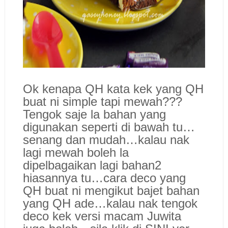
Ok kenapa QH kata kek yang QH
buat ni simple tapi mewah???
Tengok saje la bahan yang
digunakan seperti di bawah tu…
senang dan mudah…kalau nak
lagi mewah boleh la
dipelbagaikan lagi bahan2
hiasannya tu…cara deco yang
QH buat ni mengikut bajet bahan
yang QH ade…kalau nak tengok
deco kek versi macam Juwita