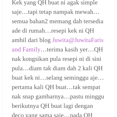
Kek yang QH buat ni agak simple
saje…tapi tetap nampak mewah…
semua bahan2 memang dah tersedia
ade di rumah…resepi kek ni QH
ambil dari blog
Juwita@JuwitaFaris
and Family
…terima kasih yer…QH
nak kongsikan pula resepi ni di sini
pula…diam tak diam dah 2 kali QH
buat kek ni…selang seminggu aje…
pertama kali QH buat…tak sempat
nak snap gambarnya…pastu minggu
berikutnya QH buat lagi dengan
deco yang sama saje…pada QH