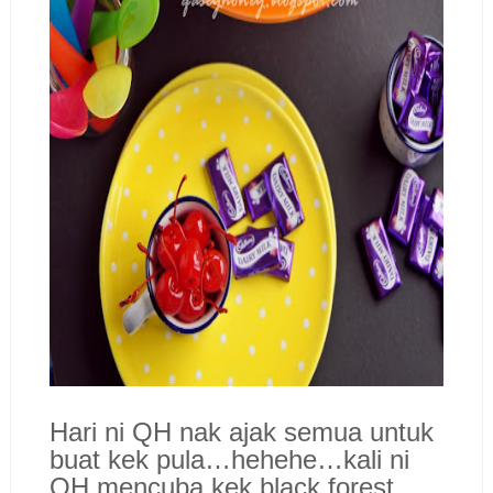
Hari ni QH nak ajak semua untuk
buat kek pula…hehehe…kali ni
QH mencuba kek black forest