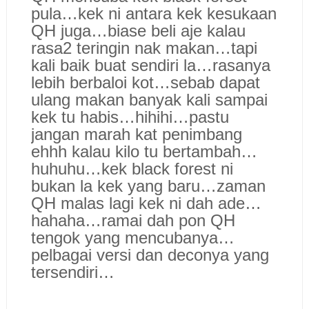
pula…kek ni antara kek kesukaan
QH juga…biase beli aje kalau
rasa2 teringin nak makan…tapi
kali baik buat sendiri la…rasanya
lebih berbaloi kot…sebab dapat
ulang makan banyak kali sampai
kek tu habis…hihihi…pastu
jangan marah kat penimbang
ehhh kalau kilo tu bertambah…
huhuhu…kek black forest ni
bukan la kek yang baru…zaman
QH malas lagi kek ni dah ade…
hahaha…ramai dah pon QH
tengok yang mencubanya…
pelbagai versi dan deconya yang
tersendiri…