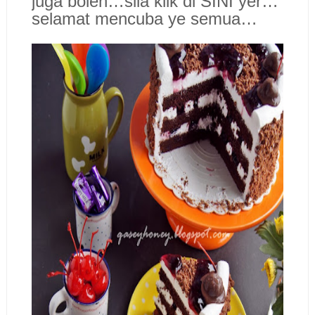
juga boleh…sila klik di SINI yer…
selamat mencuba ye semua…