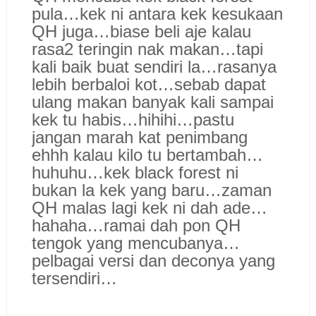
pula…kek ni antara kek kesukaan
QH juga…biase beli aje kalau
rasa2 teringin nak makan…tapi
kali baik buat sendiri la…rasanya
lebih berbaloi kot…sebab dapat
ulang makan banyak kali sampai
kek tu habis…hihihi…pastu
jangan marah kat penimbang
ehhh kalau kilo tu bertambah…
huhuhu…kek black forest ni
bukan la kek yang baru…zaman
QH malas lagi kek ni dah ade…
hahaha…ramai dah pon QH
tengok yang mencubanya…
pelbagai versi dan deconya yang
tersendiri…