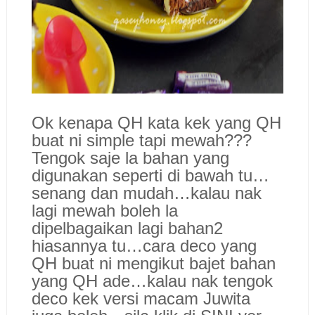
Ok kenapa QH kata kek yang QH
buat ni simple tapi mewah???
Tengok saje la bahan yang
digunakan seperti di bawah tu…
senang dan mudah…kalau nak
lagi mewah boleh la
dipelbagaikan lagi bahan2
hiasannya tu…cara deco yang
QH buat ni mengikut bajet bahan
yang QH ade…kalau nak tengok
deco kek versi macam Juwita