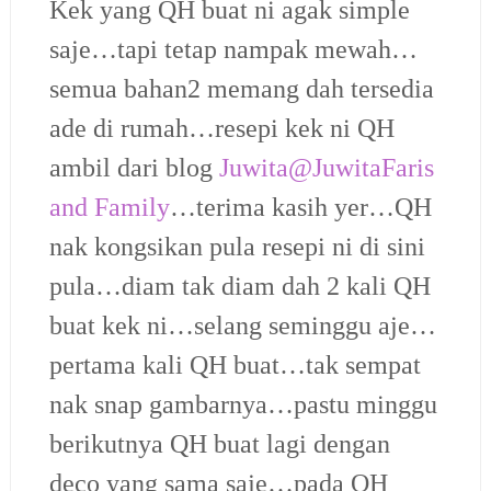
Kek yang QH buat ni agak simple
saje…tapi tetap nampak mewah…
semua bahan2 memang dah tersedia
ade di rumah…resepi kek ni QH
ambil dari blog
Juwita@JuwitaFaris
and Family
…terima kasih yer…QH
nak kongsikan pula resepi ni di sini
pula…diam tak diam dah 2 kali QH
buat kek ni…selang seminggu aje…
pertama kali QH buat…tak sempat
nak snap gambarnya…pastu minggu
berikutnya QH buat lagi dengan
deco yang sama saje…pada QH