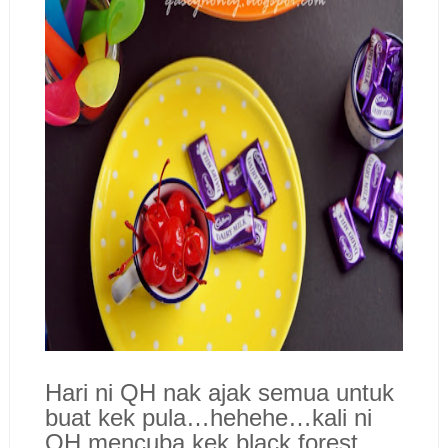
Hari ni QH nak ajak semua untuk
buat kek pula…hehehe…kali ni
QH mencuba kek black forest