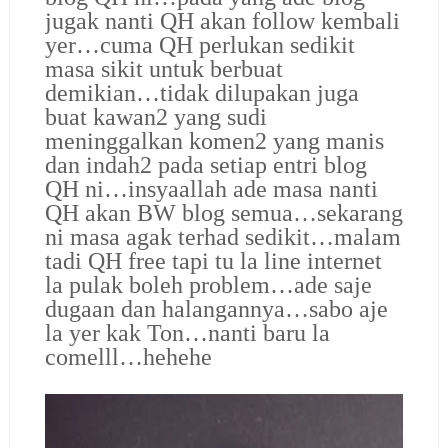
jugak nanti QH akan follow kembali
yer…cuma QH perlukan sedikit
masa sikit untuk berbuat
demikian…tidak dilupakan juga
buat kawan2 yang sudi
meninggalkan komen2 yang manis
dan indah2 pada setiap entri blog
QH ni…insyaallah ade masa nanti
QH akan BW blog semua…sekarang
ni masa agak terhad sedikit…malam
tadi QH free tapi tu la line internet
la pulak boleh problem…ade saje
dugaan dan halangannya…sabo aje
la yer kak Ton…nanti baru la
comelll…hehehe