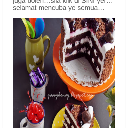
juga boleh…sila klik di SINI yer…
selamat mencuba ye semua…