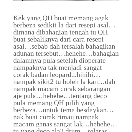
Kek yang QH buat memang agak
berbeza sedikit la dari resepi asal…
dimana dibahagian tengah tu QH
buat sebaliknya dari cara resepi
asal…sebab dah tersalah bahagikan
adunan tersebut…hehehe…bahagian
dalamnya pula setelah dioperate
nampaknya tak menjadi sangat
corak badan leopard...hihihi…
nampak sikit2 tu boleh la kan…dah
nampak macam corak sebarangan
aje pula…hehehe…tentang deco
pula memang QH pilih yang
berbeza…untuk tema besdaykan…
nak buat corak rimau nampak
macam ganas sangat lak…hehehe…
tu yang deco ala2 drum…selaras