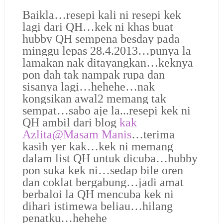
Baikla…resepi kali ni resepi kek
lagi dari QH…kek ni khas buat
hubby QH sempena besday pada
minggu lepas 28.4.2013…punya la
lamakan nak ditayangkan…keknya
pon dah tak nampak rupa dan
sisanya lagi…hehehe…nak
kongsikan awal2 memang tak
sempat…sabo aje la...resepi kek ni
QH ambil dari blog
kak
Azlita@Masam Manis
…terima
kasih yer kak…kek ni memang
dalam list QH untuk dicuba…hubby
pon suka kek ni…sedap bile oren
dan coklat bergabung…jadi amat
berbaloi la QH mencuba kek ni
dihari istimewa beliau…hilang
penatku…hehehe