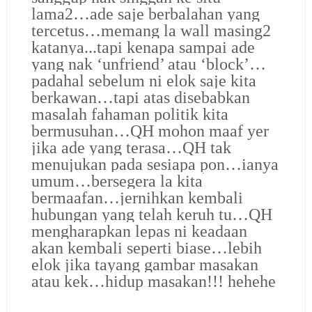
lama2…ade saje berbalahan yang
tercetus…memang la wall masing2
katanya...tapi kenapa sampai ade
yang nak ‘unfriend’ atau ‘block’…
padahal sebelum ni elok saje kita
berkawan…tapi atas disebabkan
masalah fahaman politik kita
bermusuhan…QH mohon maaf yer
jika ade yang terasa…QH tak
menujukan pada sesiapa pon…ianya
umum…bersegera la kita
bermaafan…jernihkan kembali
hubungan yang telah keruh tu…QH
mengharapkan lepas ni keadaan
akan kembali seperti biase…lebih
elok jika tayang gambar masakan
atau kek…hidup masakan!!! hehehe