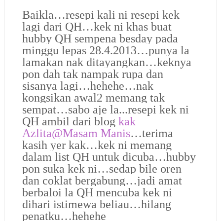
Baikla…resepi kali ni resepi kek
lagi dari QH…kek ni khas buat
hubby QH sempena besday pada
minggu lepas 28.4.2013…punya la
lamakan nak ditayangkan…keknya
pon dah tak nampak rupa dan
sisanya lagi…hehehe…nak
kongsikan awal2 memang tak
sempat…sabo aje la...resepi kek ni
QH ambil dari blog
kak
Azlita@Masam Manis
…terima
kasih yer kak…kek ni memang
dalam list QH untuk dicuba…hubby
pon suka kek ni…sedap bile oren
dan coklat bergabung…jadi amat
berbaloi la QH mencuba kek ni
dihari istimewa beliau…hilang
penatku…hehehe