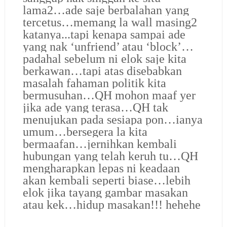
lama2…ade saje berbalahan yang
tercetus…memang la wall masing2
katanya...tapi kenapa sampai ade
yang nak ‘unfriend’ atau ‘block’…
padahal sebelum ni elok saje kita
berkawan…tapi atas disebabkan
masalah fahaman politik kita
bermusuhan…QH mohon maaf yer
jika ade yang terasa…QH tak
menujukan pada sesiapa pon…ianya
umum…bersegera la kita
bermaafan…jernihkan kembali
hubungan yang telah keruh tu…QH
mengharapkan lepas ni keadaan
akan kembali seperti biase…lebih
elok jika tayang gambar masakan
atau kek…hidup masakan!!! hehehe