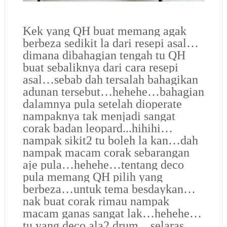
Kek yang QH buat memang agak
berbeza sedikit la dari resepi asal…
dimana dibahagian tengah tu QH
buat sebaliknya dari cara resepi
asal…sebab dah tersalah bahagikan
adunan tersebut…hehehe…bahagian
dalamnya pula setelah dioperate
nampaknya tak menjadi sangat
corak badan leopard...hihihi…
nampak sikit2 tu boleh la kan…dah
nampak macam corak sebarangan
aje pula…hehehe…tentang deco
pula memang QH pilih yang
berbeza…untuk tema besdaykan…
nak buat corak rimau nampak
macam ganas sangat lak…hehehe…
tu yang deco ala2 drum…selaras