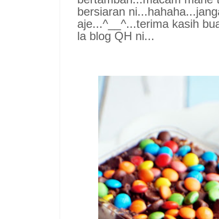
bersiaran ni...hahaha...ja
aje...^__^...terima kasih b
la blog QH ni...