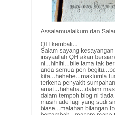
Assalamualaikum dan Salam
QH kembali...
Salam sayang kesayangan 
insyaallah QH akan bersiara
ni...hihihi...bile lama tak b
anda semua pon begitu...b
kita...hehehe...maklumla tu
terkena penyakit sumpaha
amat...hahaha...dalam mas
dalam tempoh blog ni tiada
masih ade lagi yang sudi si
biase...malahan bilangan f
bertambah...macam mane t