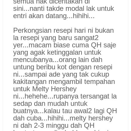
semua nak diceritakan di
sini...nanti takde modal lak untuk
entri akan datang...hihihi...
Perkongsian resepi hari ni bukan
la resepi yang baru sangat2
yer...macam biase cuma QH saje
yang agak ketinggalan untuk
mencubanya...orang lain dah
untung beribu kot dengan resepi
ni...sampai ade yang tak cukup
kakitangan mengambil tempahan
untuk Melty Hershey
ni...hehehe...rupanya tersangat la
sedap dan mudah untuk
buatnya...kalau tau awal2 lagi QH
dah cuba...hihihi...melty hershey
ni dah 2-3 minggu dah QH