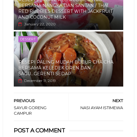
BERSAMA NANGKA DAN SANTAN / THAI
RED RUBBIES DESSERT WITH JACKFRUIT
AND COCONUT MILK
January 22, 2020
DESSERT
RESEPI PALING MUDAH BUBUR CHA CHA
BERSAMA KELEDEK OREN DAN
SAGU...GERENTI SEDAP
December 11, 2019
PREVIOUS
NEXT
SAYUR GORENG
NASI AYAM ISTIMEWA
CAMPUR
POST A COMMENT