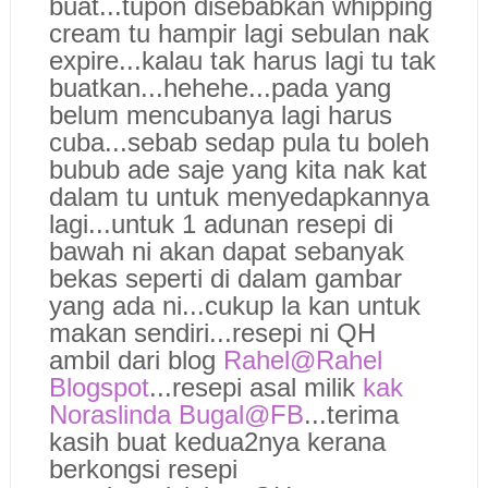
buat...tupon disebabkan whipping
cream tu hampir lagi sebulan nak
expire...kalau tak harus lagi tu tak
buatkan...hehehe...pada yang
belum mencubanya lagi harus
cuba...sebab sedap pula tu boleh
bubub ade saje yang kita nak kat
dalam tu untuk menyedapkannya
lagi...untuk 1 adunan resepi di
bawah ni akan dapat sebanyak
bekas seperti di dalam gambar
yang ada ni...cukup la kan untuk
makan sendiri...resepi ni QH
ambil dari blog
Rahel@Rahel
Blogspot
...resepi asal milik
kak
Noraslinda Bugal@FB
...terima
kasih buat kedua2nya kerana
berkongsi resepi