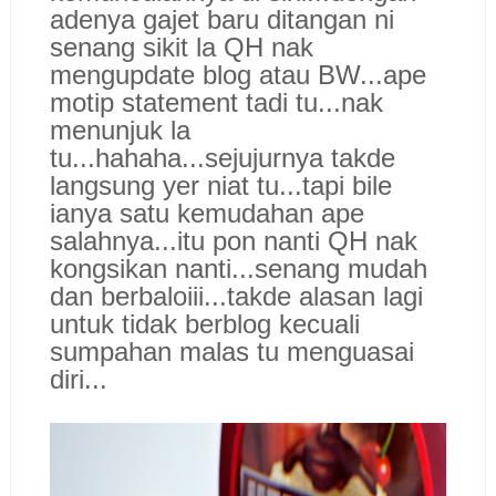
adenya gajet baru ditangan ni
senang sikit la QH nak
mengupdate blog atau BW...ape
motip statement tadi tu...nak
menunjuk la
tu...hahaha...sejujurnya takde
langsung yer niat tu...tapi bile
ianya satu kemudahan ape
salahnya...itu pon nanti QH nak
kongsikan nanti...senang mudah
dan berbaloiii...takde alasan lagi
untuk tidak berblog kecuali
sumpahan malas tu menguasai
diri...