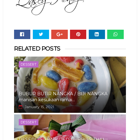
Whats
RELATED POSTS
app
DESSERT
BUBUR BUTIR NANGKA / BIJI NANGKA
manisan kesukaan ramai...
January 15, 2021
DESSERT
RESEPI TERBAIK RED RUBBIES THAI