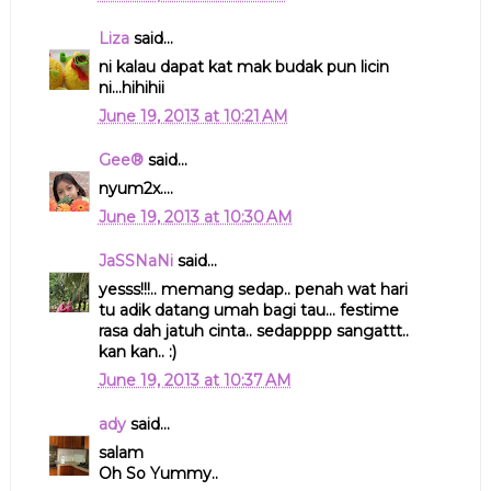
Liza
said...
ni kalau dapat kat mak budak pun licin
ni...hihihii
June 19, 2013 at 10:21 AM
Gee®
said...
nyum2x....
June 19, 2013 at 10:30 AM
JaSSNaNi
said...
yesss!!!.. memang sedap.. penah wat hari
tu adik datang umah bagi tau... festime
rasa dah jatuh cinta.. sedapppp sangattt..
kan kan.. :)
June 19, 2013 at 10:37 AM
ady
said...
salam
Oh So Yummy..