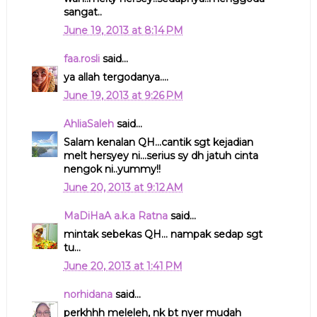
sangat..
June 19, 2013 at 8:14 PM
faa.rosli
said...
ya allah tergodanya....
June 19, 2013 at 9:26 PM
AhliaSaleh
said...
Salam kenalan QH...cantik sgt kejadian
melt hersyey ni...serius sy dh jatuh cinta
nengok ni..yummy!!
June 20, 2013 at 9:12 AM
MaDiHaA a.k.a Ratna
said...
mintak sebekas QH... nampak sedap sgt
tu...
June 20, 2013 at 1:41 PM
norhidana
said...
perkhhh meleleh, nk bt nyer mudah