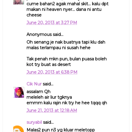
cume bahan2 agak mahal skit... kalu dpt
makan ni heaven nyer... dana ni antu
cheese
June 20, 2013 at 3:27 PM
Anonymous said...
Oh senang je nak buatnya tapi klu dah
malas terlampau ni susah hehe
Tak penah mkn pun, bulan puasa boleh
kot try buat as desert
June 20, 2013 at 6:38 PM
Cik Nur
said...
assalam Qh
meleleh air liur tgknya
emmm kalu rajin nk try he hee tqqq qh
June 21, 2013 at 12:18 AM
suryabil
said...
Malas2 pun n3 yg kluar meletopp