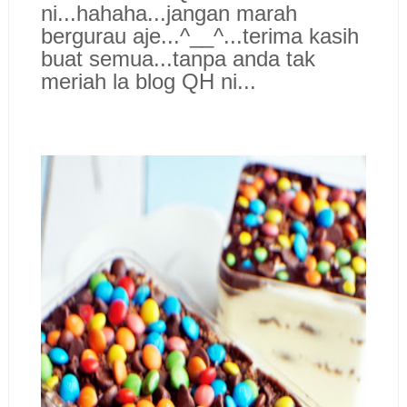
ni...hahaha...jangan marah
bergurau aje...^__^...terima kasih
buat semua...tanpa anda tak
meriah la blog QH ni...