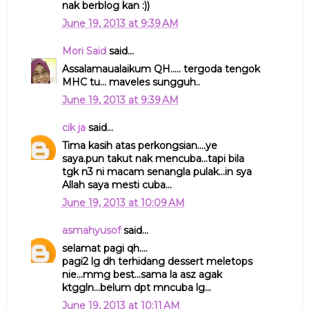
nak berblog kan :))
June 19, 2013 at 9:39 AM
Mori Said
said...
Assalamaualaikum QH..... tergoda tengok
MHC tu... maveles sungguh..
June 19, 2013 at 9:39 AM
cik ja
said...
Tima kasih atas perkongsian....ye
saya.pun takut nak mencuba...tapi bila
tgk n3 ni macam senangla pulak...in sya
Allah saya mesti cuba...
June 19, 2013 at 10:09 AM
asmahyusof
said...
selamat pagi qh....
pagi2 lg dh terhidang dessert meletops
nie...mmg best...sama la asz agak
ktggln...belum dpt mncuba lg...
June 19, 2013 at 10:11 AM