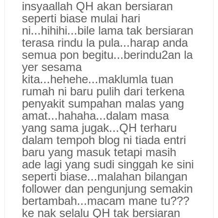
insyaallah QH akan bersiaran
seperti biase mulai hari
ni...hihihi...bile lama tak bersiaran
terasa rindu la pula...harap anda
semua pon begitu...berindu2an la
yer sesama
kita...hehehe...maklumla tuan
rumah ni baru pulih dari terkena
penyakit sumpahan malas yang
amat...hahaha...dalam masa
yang sama jugak...QH terharu
dalam tempoh blog ni tiada entri
baru yang masuk tetapi masih
ade lagi yang sudi singgah ke sini
seperti biase...malahan bilangan
follower dan pengunjung semakin
bertambah...macam mane tu???
ke nak selalu QH tak bersiaran