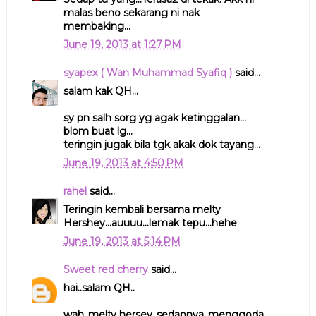
malas beno sekarang ni nak
membaking...
June 19, 2013 at 1:27 PM
syapex ( Wan Muhammad Syafiq )
said...
salam kak QH...
sy pn salh sorg yg agak ketinggalan...
blom buat lg...
teringin jugak bila tgk akak dok tayang...
June 19, 2013 at 4:50 PM
rahel
said...
Teringin kembali bersama melty
Hershey...auuuu...lemak tepu...hehe
June 19, 2013 at 5:14 PM
Sweet red cherry
said...
hai..salam QH..
wah..melty hersey..sedapnya..menggoda