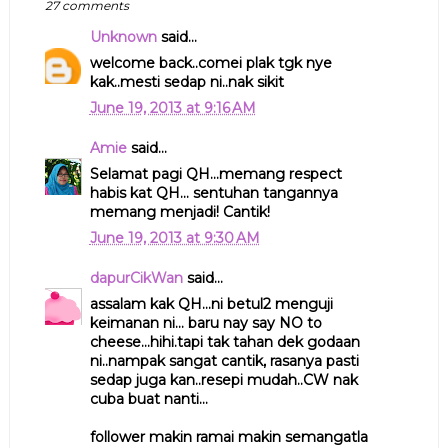
27 comments
Unknown
said...
welcome back..comei plak tgk nye
kak..mesti sedap ni..nak sikit
June 19, 2013 at 9:16 AM
Amie
said...
Selamat pagi QH...memang respect
habis kat QH... sentuhan tangannya
memang menjadi! Cantik!
June 19, 2013 at 9:30 AM
dapurCikWan
said...
assalam kak QH...ni betul2 menguji
keimanan ni... baru nay say NO to
cheese...hihi.tapi tak tahan dek godaan
ni..nampak sangat cantik, rasanya pasti
sedap juga kan..resepi mudah..CW nak
cuba buat nanti...
follower makin ramai makin semangatla