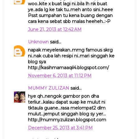
woo..kite x buat lagi ni..bila lh nk buat
ye..ada lg ke tak tu..meh anto sini..heee
Psst sumpahan tu kena buang dengan
cara kena sebat sbb malas heeheh..:-P
June 21, 2013 at 12:42 AM
Unknown
said...
napak meyelerakan..mmg famous skrg
ni..nak cuba lah resipi ni..mari singgah ke
blog sya
http://kasihmamaaqil4.blogspot.com/
November 6, 2013 at 11:12 PM
MUMMY ZULIZAN
said...
hye qh..nengok gambor pon dha
terliur...kalau dapat suap ke mulut ni
tktaula guane...rasa melompat2 dlm
mulut...jemput singgah blog sy yer...
http://mummyzulizan.blogspot.com
December 25, 2013 at 3:41 PM