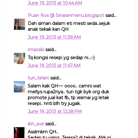
June 19, 2013 at 10:44 AM
Puan Ros @ Sinaranmenu.blogspot
said...
Dah siman dalam eti mesti seda..sejuk
anak tekak kan QH
June 19, 2013 at 11:38 AM
imazaki
said...
Tq kongsi resepi yg sedap ni...:-)
June 19, 2013 at 11:47 AM
tun_telani
said...
Salam kak QH~~ oooo.. camni wat
meltys rupa2nya.. tun tgk byk org duk
promote jual kat fb, tp xramai yg letak
resepi.. nnti blh try jugak.
June 19, 2013 at 12:28 PM
ibh_sue
said...
Asslmkm QH..
Sedap tu yang...Terasa2 di tekak. Akk ni