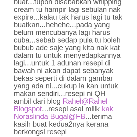
buat...tupon disebabkan whipping
cream tu hampir lagi sebulan nak
expire...kalau tak harus lagi tu tak
buatkan...hehehe...pada yang
belum mencubanya lagi harus
cuba...sebab sedap pula tu boleh
bubub ade saje yang kita nak kat
dalam tu untuk menyedapkannya
lagi...untuk 1 adunan resepi di
bawah ni akan dapat sebanyak
bekas seperti di dalam gambar
yang ada ni...cukup la kan untuk
makan sendiri...resepi ni QH
ambil dari blog
Rahel@Rahel
Blogspot
...resepi asal milik
kak
Noraslinda Bugal@FB
...terima
kasih buat kedua2nya kerana
berkongsi resepi