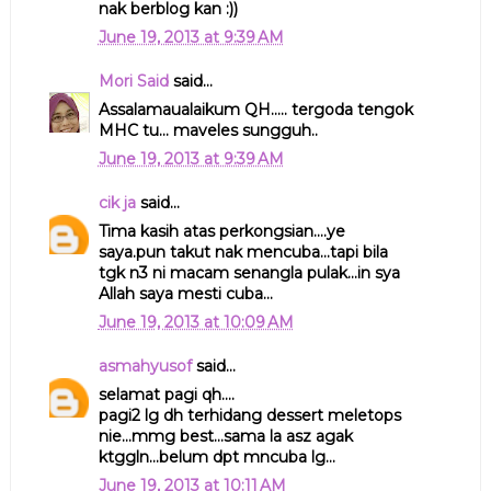
nak berblog kan :))
June 19, 2013 at 9:39 AM
Mori Said
said...
Assalamaualaikum QH..... tergoda tengok
MHC tu... maveles sungguh..
June 19, 2013 at 9:39 AM
cik ja
said...
Tima kasih atas perkongsian....ye
saya.pun takut nak mencuba...tapi bila
tgk n3 ni macam senangla pulak...in sya
Allah saya mesti cuba...
June 19, 2013 at 10:09 AM
asmahyusof
said...
selamat pagi qh....
pagi2 lg dh terhidang dessert meletops
nie...mmg best...sama la asz agak
ktggln...belum dpt mncuba lg...
June 19, 2013 at 10:11 AM