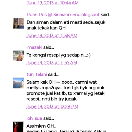
June 19, 2013 at 10:44 AM
Puan Ros @ Sinaranmenu.blogspot
said...
Dah siman dalam eti mesti seda..sejuk
anak tekak kan QH
June 19, 2013 at 11:38 AM
imazaki
said...
Tq kongsi resepi yg sedap ni...:-)
June 19, 2013 at 11:47 AM
tun_telani
said...
Salam kak QH~~ oooo.. camni wat
meltys rupa2nya.. tun tgk byk org duk
promote jual kat fb, tp xramai yg letak
resepi.. nnti blh try jugak.
June 19, 2013 at 12:28 PM
ibh_sue
said...
Asslmkm QH..
Sedap tu yang...Terasa2 di tekak. Akk ni