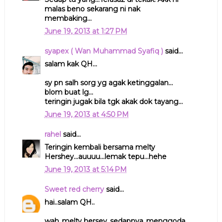
malas beno sekarang ni nak
membaking...
June 19, 2013 at 1:27 PM
syapex ( Wan Muhammad Syafiq )
said...
salam kak QH...
sy pn salh sorg yg agak ketinggalan...
blom buat lg...
teringin jugak bila tgk akak dok tayang...
June 19, 2013 at 4:50 PM
rahel
said...
Teringin kembali bersama melty
Hershey...auuuu...lemak tepu...hehe
June 19, 2013 at 5:14 PM
Sweet red cherry
said...
hai..salam QH..
wah..melty hersey..sedapnya..menggoda