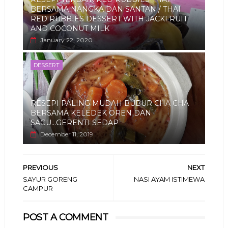
BERSAMA NANGKA DAN SANTAN / THAI
RED RUBBIES DESSERT WITH JACKFRUIT
AND COCONUT MILK
January 22, 2020
DESSERT
RESEPI PALING MUDAH BUBUR CHA CHA
BERSAMA KELEDEK OREN DAN
SAGU...GERENTI SEDAP
December 11, 2019
PREVIOUS
NEXT
SAYUR GORENG
NASI AYAM ISTIMEWA
CAMPUR
POST A COMMENT