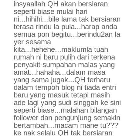
insyaallah QH akan bersiaran
seperti biase mulai hari
ni...hihihi...bile lama tak bersiaran
terasa rindu la pula...harap anda
semua pon begitu...berindu2an la
yer sesama
kita...hehehe...maklumla tuan
rumah ni baru pulih dari terkena
penyakit sumpahan malas yang
amat...hahaha...dalam masa
yang sama jugak...QH terharu
dalam tempoh blog ni tiada entri
baru yang masuk tetapi masih
ade lagi yang sudi singgah ke sini
seperti biase...malahan bilangan
follower dan pengunjung semakin
bertambah...macam mane tu???
ke nak selalu QH tak bersiaran