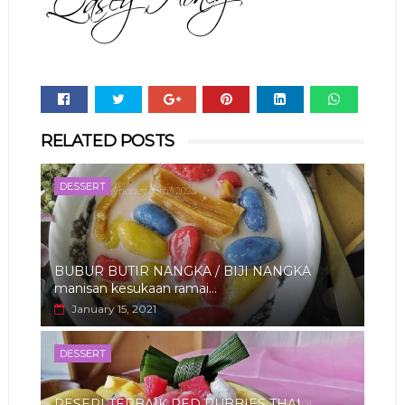
Whats
RELATED POSTS
app
DESSERT
BUBUR BUTIR NANGKA / BIJI NANGKA
manisan kesukaan ramai...
January 15, 2021
DESSERT
RESEPI TERBAIK RED RUBBIES THAI