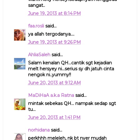
sangat..
June 19, 2013 at 8:14 PM
faa.rosli
said...
ya allah tergodanya....
June 19, 2013 at 9:26 PM
AhliaSaleh
said...
Salam kenalan QH...cantik sgt kejadian
melt hersyey ni...serius sy dh jatuh cinta
nengok ni..yummy!!
June 20, 2013 at 9:12 AM
MaDiHaA a.k.a Ratna
said...
mintak sebekas QH... nampak sedap sgt
tu...
June 20, 2013 at 1:41 PM
norhidana
said...
perkhhh meleleh, nk bt nyer mudah