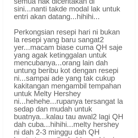
semua nak diceritakan di
sini...nanti takde modal lak untuk
entri akan datang...hihihi...
Perkongsian resepi hari ni bukan
la resepi yang baru sangat2
yer...macam biase cuma QH saje
yang agak ketinggalan untuk
mencubanya...orang lain dah
untung beribu kot dengan resepi
ni...sampai ade yang tak cukup
kakitangan mengambil tempahan
untuk Melty Hershey
ni...hehehe...rupanya tersangat la
sedap dan mudah untuk
buatnya...kalau tau awal2 lagi QH
dah cuba...hihihi...melty hershey
ni dah 2-3 minggu dah QH