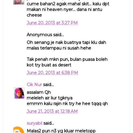
cume bahan2 agak mahal skit... kalu dpt
makan ni heaven nyer... dana ni antu
cheese
June 20, 2013 at 3:27 PM
Anonymous said...
Oh senang je nak buatnya tapi klu dah
malas terlampau ni susah hehe
Tak penah mkn pun, bulan puasa boleh
kot try buat as desert
June 20, 2013 at 6:38 PM
Cik Nur
said...
assalam Qh
meleleh air liur tgknya
emmm kalu rajin nk try he hee tqqq qh
June 21, 2013 at 12:18 AM
suryabil
said...
Malas2 pun n3 yg kluar meletopp