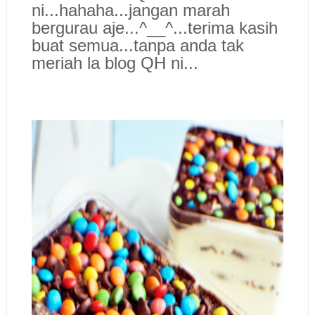
ni...hahaha...jangan marah
bergurau aje...^__^...terima kasih
buat semua...tanpa anda tak
meriah la blog QH ni...