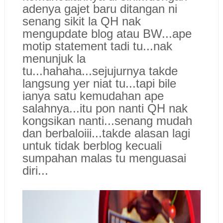
adenya gajet baru ditangan ni
senang sikit la QH nak
mengupdate blog atau BW...ape
motip statement tadi tu...nak
menunjuk la
tu...hahaha...sejujurnya takde
langsung yer niat tu...tapi bile
ianya satu kemudahan ape
salahnya...itu pon nanti QH nak
kongsikan nanti...senang mudah
dan berbaloiii...takde alasan lagi
untuk tidak berblog kecuali
sumpahan malas tu menguasai
diri...