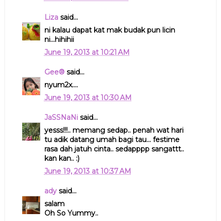
Liza
said...
ni kalau dapat kat mak budak pun licin
ni...hihihii
June 19, 2013 at 10:21 AM
Gee®
said...
nyum2x....
June 19, 2013 at 10:30 AM
JaSSNaNi
said...
yesss!!!.. memang sedap.. penah wat hari
tu adik datang umah bagi tau... festime
rasa dah jatuh cinta.. sedapppp sangattt..
kan kan.. :)
June 19, 2013 at 10:37 AM
ady
said...
salam
Oh So Yummy..