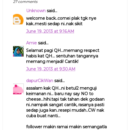
27 comments
Unknown
said...
welcome back..comei plak tgk nye
kak..mesti sedap ni..nak sikit
June 19, 2013 at 9:16 AM
Amie
said...
Selamat pagi QH...memang respect
habis kat QH... sentuhan tangannya
memang menjadi! Cantik!
June 19, 2013 at 9:30 AM
dapurCikWan
said...
assalam kak QH...ni betul2 menguji
keimanan ni... baru nay say NO to
cheese...hihi.tapi tak tahan dek godaan
ni..nampak sangat cantik, rasanya pasti
sedap juga kan..resepi mudah..CW nak
cuba buat nanti...
follower makin ramai makin semangatla