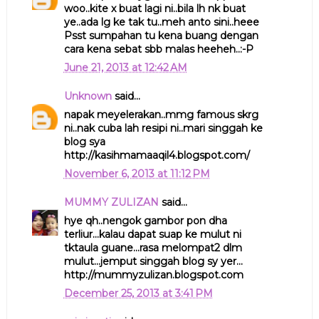
woo..kite x buat lagi ni..bila lh nk buat
ye..ada lg ke tak tu..meh anto sini..heee
Psst sumpahan tu kena buang dengan
cara kena sebat sbb malas heeheh..:-P
June 21, 2013 at 12:42 AM
Unknown
said...
napak meyelerakan..mmg famous skrg
ni..nak cuba lah resipi ni..mari singgah ke
blog sya
http://kasihmamaaqil4.blogspot.com/
November 6, 2013 at 11:12 PM
MUMMY ZULIZAN
said...
hye qh..nengok gambor pon dha
terliur...kalau dapat suap ke mulut ni
tktaula guane...rasa melompat2 dlm
mulut...jemput singgah blog sy yer...
http://mummyzulizan.blogspot.com
December 25, 2013 at 3:41 PM