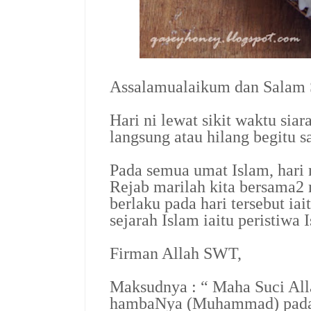
Assalamualaikum dan Salam S
Hari ni lewat sikit waktu siar
langsung atau hilang begitu s
Pada semua umat Islam, hari
Rejab marilah kita bersama2 
berlaku pada hari tersebut ia
sejarah Islam iaitu peristiw
Firman Allah SWT,
Maksudnya : “ Maha Suci All
hambaNya (Muhammad) pada 