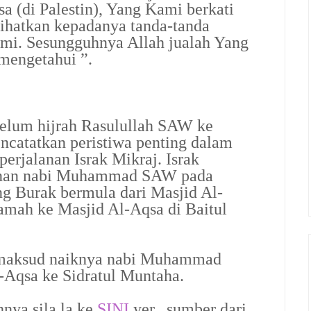
a (di Palestin), Yang Kami berkati
lihatkan kepadanya tanda-tanda
ami. Sesungguhnya Allah jualah Yang
mengetahui ”.
belum hijrah Rasulullah SAW ke
atatkan peristiwa penting dalam
erjalanan Israk Mikraj. Israk
anan nabi Muhammad SAW pada
 Burak bermula dari Masjid Al-
mah ke Masjid Al-Aqsa di Baitul
maksud naiknya nabi Muhammad
-Aqsa ke Sidratul Muntaha.
nya sila la ke
SINI
yer...sumber dari