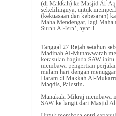
(di Makkah) ke Masjid Al-Aqs
sekelilingnya, untuk memper
(kekuasaan dan kebesaran) k
Maha Mendengar, lagi Maha 
Surah Al-Isra’, ayat:1
Tanggal 27 Rejab setahun se
Madinah Al-Munawwarah menc
kerasulan baginda SAW iaitu p
membawa pengertian perjal
malam hari dengan menuggang
Haram di Makkah Al-Mukarra
Maqdis, Palestin.
Manakala Mikraj membawa 
SAW ke langit dari Masjid Al
Untuk membaca entri sepenuh